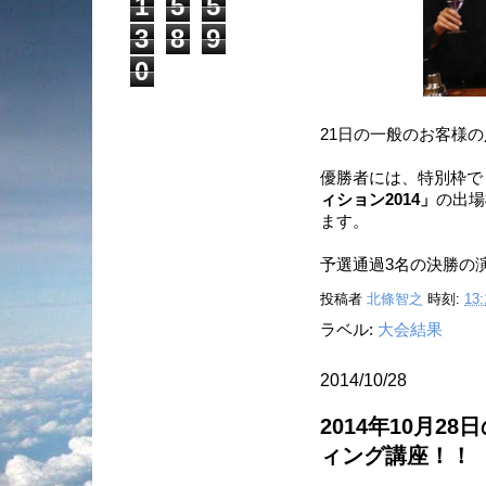
1
5
5
3
8
9
0
21日の一般のお客様
優勝者には、特別枠で
ィション2014」
の出場
ます。
予選通過3名の決勝の
投稿者
北條智之
時刻:
13:
ラベル:
大会結果
2014/10/28
2014年10月
ィング講座！！