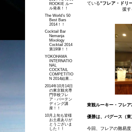
ている
"フレア・ドリー
ROOKIE ルー
ル発表！！
援す
The World’s 50
Best Bars
2014！！
Cocktail Bar
Nemanja
Mixology
Cocktail 2014
第19弾！！
YOKOHAMA
INTERNATIO
NAL
COCKTAIL
COMPETITIO
N 2014結果...
2014年10月14日
の東京観光専
門学校フレ
ア・バーテン
ディング講
東観ルーキー・フレア
座！！
10月上旬も皆様
優勝は、バグース（東
お土産ありが
とうございま
今回、フレアの難易度
した！！