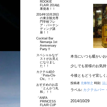
ROOKIE
FLAIR 2014結
果発表！！
2014年10月28日
の東京観光専
門学校フレ
ア・バーテン
ディング講
座！！
Cocktail Bar
Nemanja 1st
Anniversary
Party !!
スペシャルなゲ
本当にいつも暖かいお
ストがお見え
になりまし
少しでも皆様のお気持
た！！
カクテル紹介
「Pota-Chi-
今後ともどうぞ宜しく
Chi」！！
投稿者
北條智之
時刻:
11:
おすすめのお店
「とんかつ丸
ラベル:
カクテルバー
和」！！
「ANFA
2014/10/29
PRINCESS
FLAIR CUP