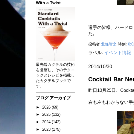
With a Twist
選手の皆様、ハードロ
た。
投稿者
北條智之
時刻:
0:0
ラベル:
イベント情報
最先端カクテルの技術
2014/10/30
を凝縮し、そのテクニ
ックとレシピを掲載し
Cocktail Ba
たカクテルブックで
す。
昨日10月29日、Cockt
ブログ アーカイブ
右も左もわからない手
►
2026
(69)
►
2025
(132)
►
2024
(142)
►
2023
(175)