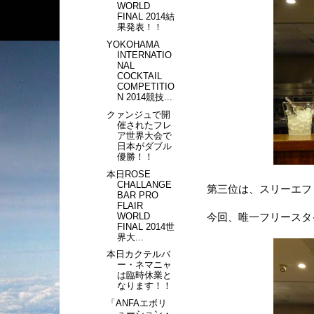
WORLD
FINAL 2014結
果発表！！
YOKOHAMA
INTERNATIO
NAL
COCKTAIL
COMPETITIO
N 2014競技...
クァンジュで開
催されたフレ
ア世界大会で
日本がダブル
優勝！！
本日ROSE
CHALLANGE
第三位は、スリーエフ
BAR PRO
FLAIR
WORLD
今回、唯一フリースタ
FINAL 2014世
界大...
本日カクテルバ
ー・ネマニャ
は臨時休業と
なります！！
「ANFAエボリ
ューション・