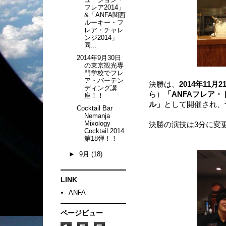
フレア2014」
&「ANFA関西
ルーキー・フ
レア・チャレ
ンジ2014」
同...
2014年9月30日
の東京観光専
門学校でフレ
ア・バーテン
決勝は、
2014年11月
ディング講
ら）
「ANFAフレア・
座！！
ル」
として開催され、
Cocktail Bar
Nemanja
Mixology
決勝の演技は3分に変
Cocktail 2014
第18弾！！
►
9月
(18)
LINK
ANFA
ページビュー