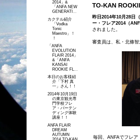
2014」&
TO-KAN ROOK
「ANFA NEW
GENERATI...
昨日2014年10月28日
カクテル紹介
ー・フレア2014（A
「Vodka
Tonic
されました。
Maestro」！
！
審査員は、私・北條智
「ANFA
EVOLUTION
FLAIR 2014」
&「ANFA
KANSAI
ROOKIE FL...
本日のお客様紹
介「下村 真
一」さん！！
2014年10月19日
の東京観光専
門学校フレ
ア・バーテン
ディング体験
講座！！
ANFA FLAIR
DREAM
AUTUMN
毎回、ANFAでフレ
2014 TO-KAN