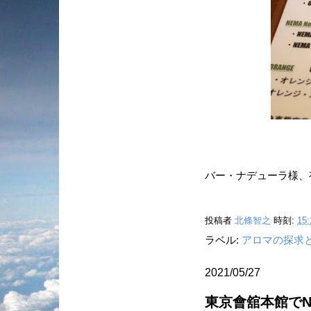
バー・ナデューラ様、
投稿者
北條智之
時刻:
15:
ラベル:
アロマの探求
2021/05/27
東京會舘本館でN