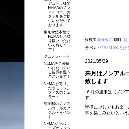
デューラ様で
NEMAのノン
アルコールカ
クテルをご提
供いただいて
おります
東京會舘本館で
NEMAをお取
投稿者
北條智之
時刻:
13:
り扱いいただ
いておりま
ラベル:
CATMANの
す！
ジュノンハート
2021/05/29
NEMAをご愛顧
いただいてい
る皆様有難う
来月はノンアル
ございます！
致します
NEMAを使用し
たラモスジン
６月の週末は【ノンア
フィズのジェ
ラート
す。
島薗邸のノンア
皆様に少しでもお楽し
ルコールカク
テル・イベン
事を楽しみたいという
ト
NEMAジャパニ
ーズオレンジ