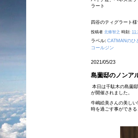
ラート
四谷のティグラート様で
投稿者
北條智之
時刻:
11:
ラベル:
CATMANの
コールジン
2021/05/23
島薗邸のノンア
本日は千駄木の島薗邸
が開催されました。
牛嶋絵美さんの美しい
時を過ごす事ができる