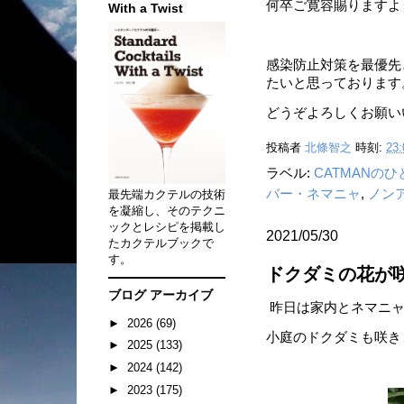
何卒ご寛容賜りますよ
With a Twist
感染防止対策を最優先
たいと思っております
どうぞよろしくお願い
投稿者
北條智之
時刻:
23:
ラベル:
CATMANの
バー・ネマニャ
,
ノン
最先端カクテルの技術
を凝縮し、そのテクニ
ックとレシピを掲載し
2021/05/30
たカクテルブックで
す。
ドクダミの花が
ブログ アーカイブ
昨日は家内とネマニャ
►
2026
(69)
小庭のドクダミも咲きま
►
2025
(133)
►
2024
(142)
►
2023
(175)