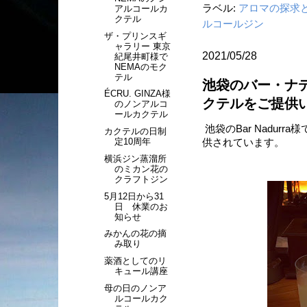
ラベル:
アロマの探求
アルコールカ
クテル
ルコールジン
ザ・プリンスギ
ャラリー 東京
2021/05/28
紀尾井町様で
NEMAのモク
テル
池袋のバー・ナ
ÉCRU. GINZA様
クテルをご提供
のノンアルコ
ールカクテル
池袋のBar Nadur
カクテルの日制
定10周年
供されています。
横浜ジン蒸溜所
のミカン花の
クラフトジン
5月12日から31
日 休業のお
知らせ
みかんの花の摘
み取り
薬酒としてのリ
キュール講座
母の日のノンア
ルコールカク