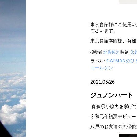
東京會舘様にご使用い
ございます。
東京會舘本館様、有難
投稿者
北條智之
時刻:
0:1
ラベル:
CATMANの
コールジン
2021/05/26
ジュノンハート
青森県が総力を挙げて
令和元年初夏デビュー
八戸のお友達の久保俊之