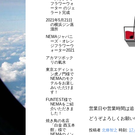
フラワーウォ
ーター のジェ
ラート完成
2021年5月21日
の横浜ジン蒸
溜所
NEMAジャパニ
ーズ・オレン
ジフラワーウ
ォーター2021
アカマツボック
リの氣水
東京エディショ
ン虎ノ門様で
NEMAのモク
テルをお楽し
みいただけま
す！
FUNTEST様で
NEMAをご紹
営業日や営業時間は追
介いただきま
した！
どうぞよろしくお願い
焼き鳥の名店
「白金 酉玉本
館」様で
投稿者
北條智之
時刻:
17:
NEMAのノン