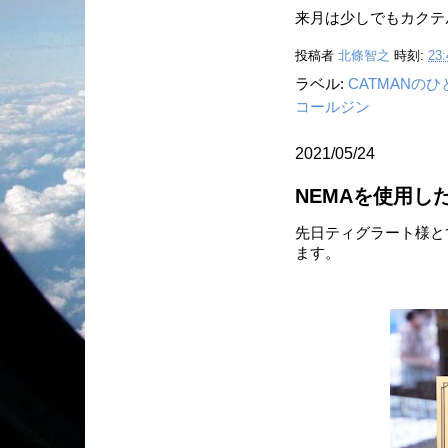
来月は少しでもカクテ
投稿者
北條智之
時刻:
23:
ラベル:
CATMANの
コールジン
2021/05/24
NEMAを使用し
先日ティグラート様と
ます。