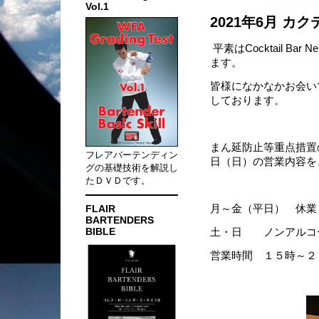
Vol.1
2021年6月 
平素はCocktail B
ます。
皆様になかなかお会い
しております。
まん延防止等重点措置
フレアバーテンディン
日（日）の営業内容を
グの基礎技術を解説し
たＤＶＤです。
FLAIR
月～金（平日） 休業
BARTENDERS
BIBLE
土・日 ノンアルコ
営業時間 １５時～２