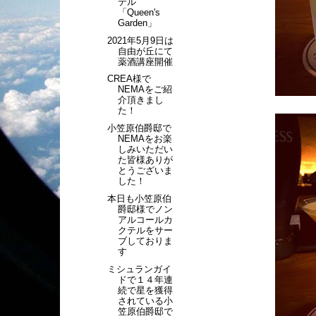
テル
「Queen's
Garden」
2021年5月9日は
自由が丘にて
薬酒講座開催
CREA様で
NEMAをご紹
介頂きまし
た！
小笠原伯爵邸で
NEMAをお楽
しみいただい
た皆様ありが
とうございま
した！
本日も小笠原伯
爵邸様でノン
アルコールカ
クテルをサー
ブしておりま
す
ミシュランガイ
ドで１４年連
続で星を獲得
されている小
笠原伯爵邸で