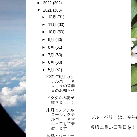
►
2022
(202)
▼
2021
(363)
►
12月
(31)
►
11月
(30)
►
10月
(30)
►
9月
(30)
►
8月
(31)
►
7月
(30)
►
6月
(30)
▼
5月
(31)
2021年6月 カク
テルバー・ネ
マニャの営業
日のお知らせ
ドクダミの花が
咲きました！
来月はノンアル
コールカクテ
ブルーベリーは、今年
ルバー・ネマ
ニャ営を営業
皆様に良い日曜日を！
致します
池袋のバー・ナ