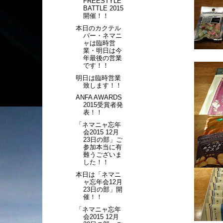
FREESTYLE
BATTLE 2015
開催！！
本日のカクテル
バー・ネマニ
ャは臨時営
業・明日は今
年最後の営業
です！！
明日は臨時営業
致します！！
ANFA AWARDS
2015受賞者発
表！！
「ネマニャ忘年
会2015 12月
23日の部」ご
参加本当に有
難うございま
した！！
本日は「ネマニ
ャ忘年会12月
23日の部」開
催！！
「ネマニャ忘年
会2015 12月