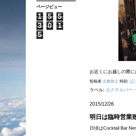
ページビュー
1
5
5
3
0
1
5
お近くにお越しの際に
投稿者
北條智之
時刻:
17:
ラベル:
カクテルバー
2015/12/26
明日は臨時営業
日頃はCocktail B