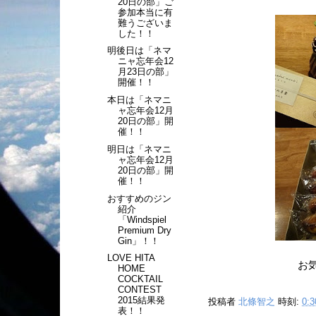
20日の部」ご
参加本当に有
難うございま
した！！
明後日は「ネマ
ニャ忘年会12
月23日の部」
開催！！
本日は「ネマニ
ャ忘年会12月
20日の部」開
催！！
明日は「ネマニ
ャ忘年会12月
20日の部」開
催！！
おすすめのジン
紹介
「Windspiel
Premium Dry
Gin」！！
LOVE HITA
お
HOME
COCKTAIL
CONTEST
2015結果発
投稿者
北條智之
時刻:
0:3
表！！