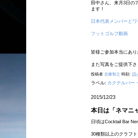
田中さん、来月3日の
ます！
日本代表メンバーとワ
フットゴルフ動画
皆様ご参加本当にありが
また写真をご提供下さ
投稿者
北條智之
時刻:
15:
ラベル:
カクテルバー
2015/12/23
本日は「ネマニャ
日頃はCocktail B
30種類以上のクラフ