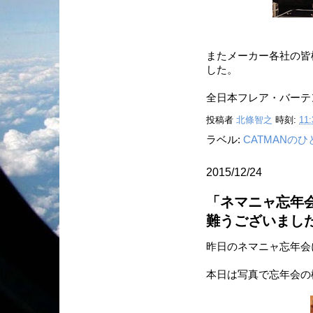
またメーカー各社の皆
した。
全日本フレア・バーテ
投稿者
北條智之
時刻:
11:
ラベル:
CATMANの
2015/12/24
「ネマニャ忘年会
難うございまし
昨日のネマニャ忘年会
本日は写真で忘年会の