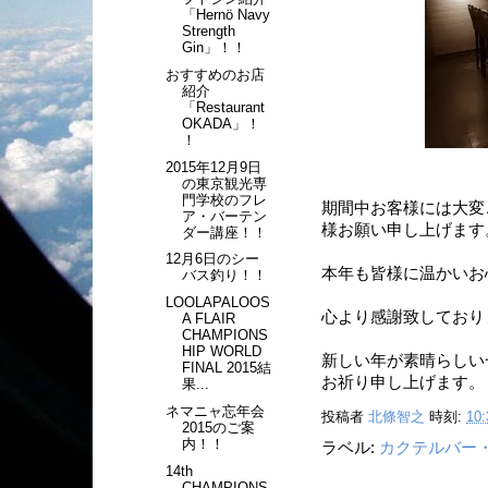
「Hernö Navy
Strength
Gin」！！
おすすめのお店
紹介
「Restaurant
OKADA」！
！
2015年12月9日
の東京観光専
門学校のフレ
期間中お客様には大変
ア・バーテン
様お願い申し上げます
ダー講座！！
12月6日のシー
本年も皆様に温かいお
バス釣り！！
LOOLAPALOOS
心より感謝致しており
A FLAIR
CHAMPIONS
HIP WORLD
新しい年が素晴らしい
FINAL 2015結
お祈り申し上げます。
果...
ネマニャ忘年会
投稿者
北條智之
時刻:
10:
2015のご案
内！！
ラベル:
カクテルバー
14th
CHAMPIONS