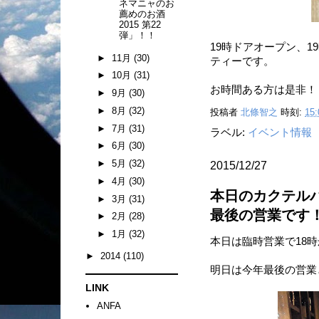
ネマニャのお
薦めのお酒
2015 第22
弾」！！
19時ドアオープン、1
►
11月
(30)
ティーです。
►
10月
(31)
お時間ある方は是非！
►
9月
(30)
►
8月
(32)
投稿者
北條智之
時刻:
15:
►
7月
(31)
ラベル:
イベント情報
►
6月
(30)
►
5月
(32)
2015/12/27
►
4月
(30)
本日のカクテル
►
3月
(31)
最後の営業です
►
2月
(28)
►
1月
(32)
本日は臨時営業で18
►
2014
(110)
明日は今年最後の営業
LINK
ANFA