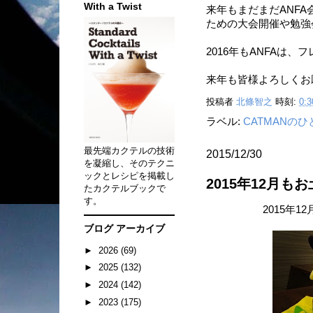
With a Twist
来年もまだまだANF
ための大会開催や勉強
2016年もANFAは
来年も皆様よろしくお
投稿者
北條智之
時刻:
0:3
ラベル:
CATMANの
最先端カクテルの技術
2015/12/30
を凝縮し、そのテクニ
ックとレシピを掲載し
2015年12月
たカクテルブックで
す。
2015年
ブログ アーカイブ
►
2026
(69)
►
2025
(132)
►
2024
(142)
►
2023
(175)