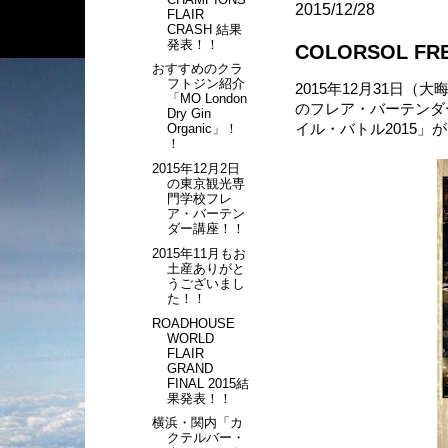
2015/12/28
FLAIR
CRASH 結果
発表！！
COLORSOL FR
おすすめのクラ
フトジン紹介
2015年12月31日
「MO London
のフレア・バーテンダ
Dry Gin
イル・バトル2015」
Organic」！
！
2015年12月2日
の東京観光専
門学校フレ
ア・バーテン
ダー講座！！
2015年11月もお
土産ありがと
うございまし
た！！
ROADHOUSE
WORLD
FLAIR
GRAND
FINAL 2015結
果発表！！
横浜・関内「カ
クテルバー・