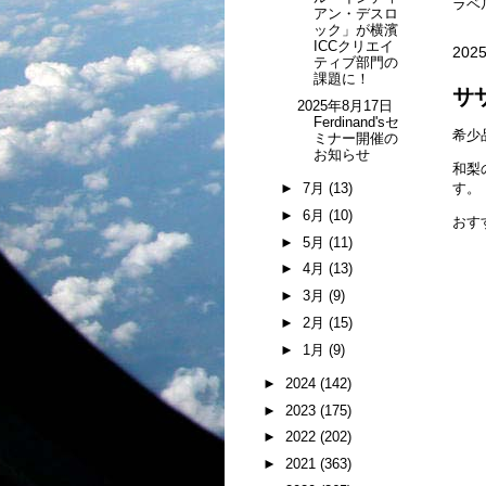
ラベ
アン・デスロ
ック」が横濱
ICCクリエイ
2025
ティブ部門の
課題に！
サ
2025年8月17日
Ferdinand'sセ
希少
ミナー開催の
お知らせ
和梨
す。
►
7月
(13)
►
6月
(10)
おす
►
5月
(11)
►
4月
(13)
►
3月
(9)
►
2月
(15)
►
1月
(9)
►
2024
(142)
►
2023
(175)
►
2022
(202)
►
2021
(363)