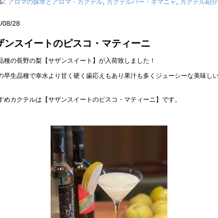
ル:
アロマの探求とアロマ・カクテル
,
カクテルバー・ネマニャ
,
カクテル紹介
/08/28
ザンスイートのピスコ・マティーニ
品種の長野の梨【サザンスイート】が入荷致しました！
の早生品種で幸水より甘く硬く歯応えもあり果汁も多くジューシーな美味し
すめカクテルは【サザンスイートのピスコ・マティーニ】です。