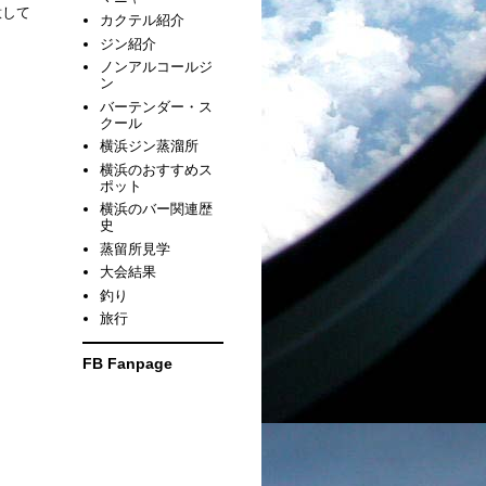
意して
カクテル紹介
ジン紹介
ノンアルコールジ
ン
バーテンダー・ス
クール
横浜ジン蒸溜所
横浜のおすすめス
ポット
横浜のバー関連歴
史
蒸留所見学
大会結果
釣り
旅行
FB Fanpage