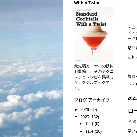
With a Twist
今回
ド・
ーク
是非
石川
最先端カクテルの技術
を凝縮し、そのテクニ
投稿
ックとレシピを掲載し
たカクテルブックで
ラベ
す。
2025
ブログ アーカイブ
►
2026
(69)
ロ
▼
2025
(132)
今週
►
12月
(9)
早い
►
11月
(10)