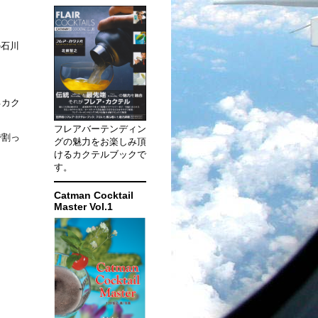
の石川
るカク
フレアバーテンディン
で割っ
グの魅力をお楽しみ頂
けるカクテルブックで
す。
Catman Cocktail
Master Vol.1