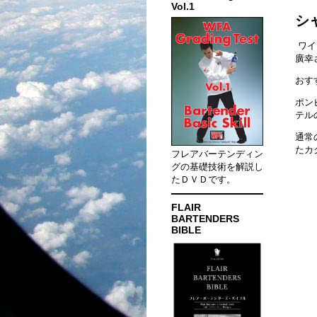
Vol.1
シ
ワイ
廣幸
おす
ポン
テル
通常
たカ
フレアバーテンディン
グの基礎技術を解説し
たＤＶＤです。
FLAIR
BARTENDERS
BIBLE