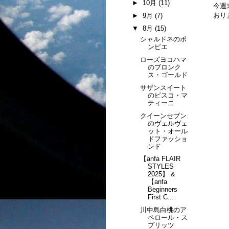
►
10月
(11)
今週
おり
►
9月
(7)
▼
8月
(15)
シャルドネのポ
ンピエ
ローズヨコハマ
のブロンク
ス・ゴールド
サザンスイート
のピスコ・マ
ティーニ
クイーンセブン
のヴェルヴェ
ット・オール
ドファッショ
ンド
【anfa FLAIR
STYLES
2025】 &
【anfa
Beginners
First C...
川中島白桃のア
ペロール・ス
プリッツ