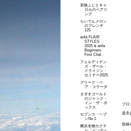
若狭ふじとキャ
ロルのペアリ
ング
らいでんメロン
のフレンチ
125
anfa FLAIR
STYLES
2025 & anfa
Beginners
First Chal...
フェルディナン
ズ・ザール・
ドライジン・
セミナー2025
グリーク・ペ
ア・コラーダ
タダオゴールド
のジャック・
イン・ザ・ボ
ブロ
ックス
是非
セブンス・ヘブ
ンNo.2
投稿
横浜名物カクテ
ル「インディ