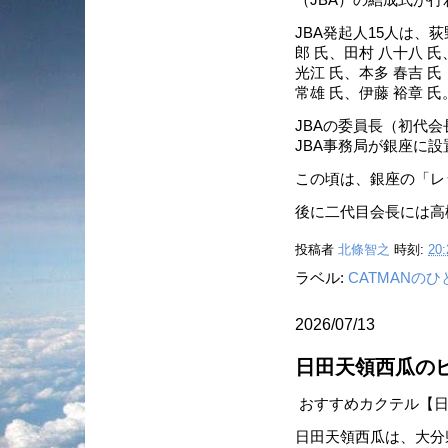
JBA発起人15人は、荻
郎 氏、田村 八十八 氏
光江 氏、本多 春吉 氏
常雄 氏、伊藤 裕章 氏
JBAの委員長（初代会
JBA事務局が銀座に
この頃は、銀座の「レ
後に二代目会長には高
投稿者
北條智之
時刻:
20:
ラベル:
CATMANの
2026/07/13
日田天領西瓜の
おすすめカクテル【日
日田天領西瓜は、大分