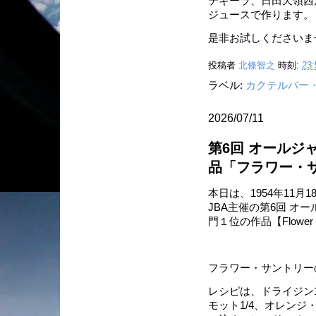
テキーラ、日田天領西
ジュースで作ります。
是非お試しくださいま
投稿者
北條智之
時刻:
23:
ラベル:
カクテルバー
2026/07/11
第6回 オールジ
品「フラワー・
本日は、1954年11
JBA主催の第6回 
門１位の作品【Flower
フラワー・サントリー
レシピは、ドライジン1
モット1/4、オレン