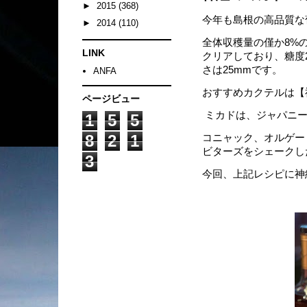
►
2015
(368)
今年も島根の高品質な
►
2014
(110)
全体収穫量の僅か8%
LINK
クリアしており、糖度2
さは25mmです。
ANFA
おすすめカクテルは【
ページビュー
ミカドは、ジャパニー
1
5
5
8
2
1
コニャック、オルゲー
ビターズをシェークし
3
今回、上記レシピに神