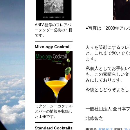
ANFA監修のフレアバ
●写真は「2008年ア
ーテンダー必携の１冊
です。
Mixology Cocktail
人々を笑顔にするフレ
と、これまで繋いでく
ます。
私個人としてお手伝い
も、この素晴らしい文
みにしております。
今後ともどうぞよろし
ミクソロジーカクテル
一般社団法人 全日本
とバーの情報を収録し
た１冊です。
北條智之
Standard Cocktails
投稿者
北條智之
時刻:
15: