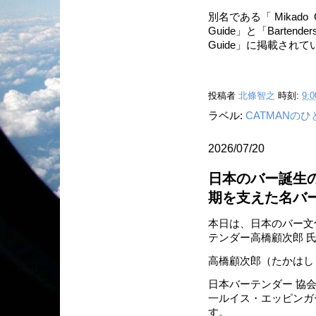
別名である「 Mikado C
Guide」と「Bartenders’ A
Guide」に掲載さ
投稿者
北條智之
時刻:
9:0
ラベル:
CATMANの
2026/07/20
日本のバー誕生の
期を支えた名バ
本日は、日本のバー文
テンダー高橋顧次郎 
高橋顧次郎（たかはし
日本バーテンダー 協
一ルイス・エッピンガ
す。