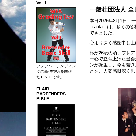
Vol.1
一般社団法人 全
本日2026年8月1日
（anfa）は、多くの
できました。
心より深く感謝申し上
私が26歳の頃、フレ
一心で立ち上げた当会
ンが誕生し、今も若き
フレアバーテンディン
とを、大変感慨深く思
グの基礎技術を解説し
たＤＶＤです。
FLAIR
BARTENDERS
BIBLE