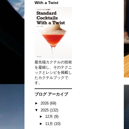
With a Twist
最先端カクテルの技術
を凝縮し、そのテクニ
ックとレシピを掲載し
たカクテルブックで
す。
ブログ アーカイブ
►
2026
(69)
▼
2025
(132)
►
12月
(9)
►
11月
(10)