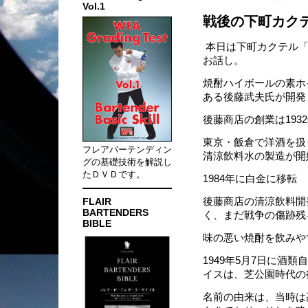
Vol.1
戦後の下町カク
本日は下町カクテル「
お話し。
焼酎ハイボールの素ホ
ある後藤武夫氏が開発
後藤商店の創業は193
東京・飯倉で洋酒を扱
フレアバーテンディン
清涼飲料水の製造が開
グの基礎技術を解説し
たＤＶＤです。
1984年に白金に移転
FLAIR
後藤商店の清涼飲料開
BARTENDERS
く、まだ戦争の傷跡残る
BIBLE
味の悪い焼酎を飲みや
1949年5月7日に酒
イスは、芝公園時代の
名前の由来は、当時は