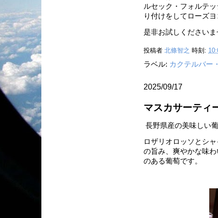
ルセック・フォルテッ
り付けをしてローズヨ
是非お試しくださいま
投稿者
北條智之
時刻:
10:
ラベル:
カクテルバー
2025/09/17
マスカサーティ
長野県産の美味しい葡
ロザリオロッソとシャ
の旨み、爽やかな味わ
のある葡萄です。