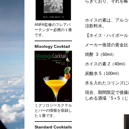
らきており、それを略
ホイスの素は、アルコ
ANFA監修のフレアバ
涼飲料水。
ーテンダー必携の１冊
です。
【ホイス・ハイボール
メーカー推奨の黄金比
Mixology Cocktail
焼酎 3（60ml）
ホイスの素 2（40ml）
炭酸水 5（100ml）
氷を入れたコリンズに
現在、期間限定で後藤
しめる酒場「5＋5（
ミクソロジーカクテル
とバーの情報を収録し
た１冊です。
Standard Cocktails