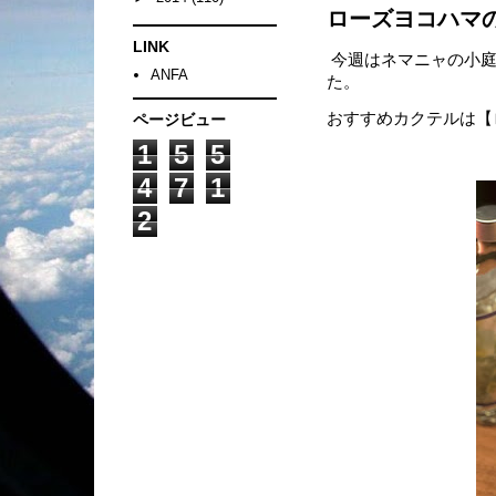
ローズヨコハマ
LINK
今週はネマニャの小庭
ANFA
た。
おすすめカクテルは【
ページビュー
1
5
5
4
7
1
2