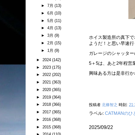
►
7月
(13)
►
6月
(10)
►
5月
(11)
►
4月
(13)
►
3月
(9)
ホイス製造所の真下で
►
2月
(15)
ようだ！と思い早速行
►
1月
(9)
ガレージのシャッター
►
2024
(142)
5＋5は、あと2年程
►
2023
(175)
興味ある方は是非行か
►
2022
(202)
►
2021
(363)
►
2020
(365)
►
2019
(364)
►
2018
(366)
投稿者
北條智之
時刻:
21:
►
2017
(365)
ラベル:
CATMANの
►
2016
(368)
►
2015
(368)
2025/09/22
►
2014
(110)