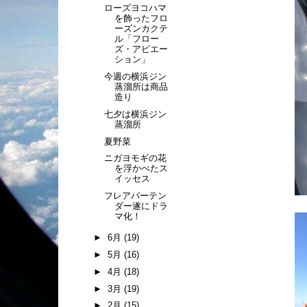
ローズヨコハマ
を飾ったフロ
ーズンカクテ
ル「フロー
ズ・アビエー
ション」
今週の横浜ジン
蒸溜所は商品
造り
七夕は横浜ジン
蒸溜所
夏野菜
ニガヨモギの花
を浮かべたス
イッセス
フレアバーテン
ダー遂にドラ
マ化！
►
6月
(19)
►
5月
(16)
►
4月
(18)
►
3月
(19)
►
2月
(15)