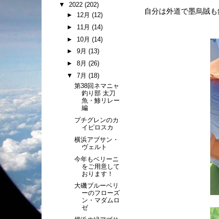
▼
2022
(202)
自分は外道で墨烏賊も釣
►
12月
(12)
►
11月
(14)
►
10月
(14)
►
9月
(13)
►
8月
(26)
▼
7月
(18)
第38回ネマニャ
釣り部 太刀
魚・鯵リレー
編
プチグレンのカ
イピロスカ
横浜アブサン・
ヴェルト
今年もベリーニ
をご用意して
おります！
大磯ブルーベリ
ーのフローズ
ン・マダムロ
ゼ