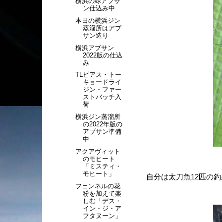
横浜の緑アブサ
ン仕込み中
本日の横浜ジン
蒸溜所はアブ
サン造り
横浜アブサン
2022版の仕込
み
TLピアス・トー
キョードライ
ジン・ファー
ストバッチ入
荷
横浜ジン蒸溜所
の2022年版の
アブサン準備
中
アクアヴィット
のモヒート
「ミスティ・
モヒート」
自分は太刀魚12匹の釣
フェンネルの花
粉を加えて楽
しむ「デス・
イン・ジ・ア
フタヌーン」