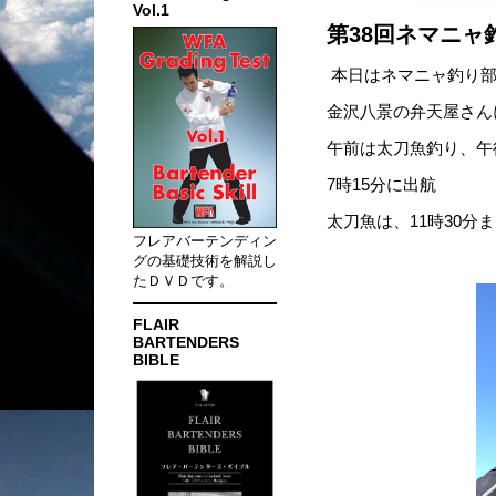
Vol.1
第38回ネマニャ
本日はネマニャ釣り部
金沢八景の弁天屋さん
午前は太刀魚釣り、午
7時15分に出航
太刀魚は、11時30
フレアバーテンディン
グの基礎技術を解説し
たＤＶＤです。
FLAIR
BARTENDERS
BIBLE