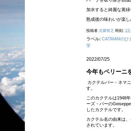
ハーブを取り除き熟成
加水すると綺麗な黄緑色
熟成後の味わいが楽し
投稿者
北條智之
時刻:
13:
ラベル:
CATMANの
学
2022/07/25
今年もベリーニ
カクテルバー・ネマニ
す。
このカクテルは194
ーズ・バーのGeisepp
したカクテルです。
カクテル名の由来は、イタリ
されています。