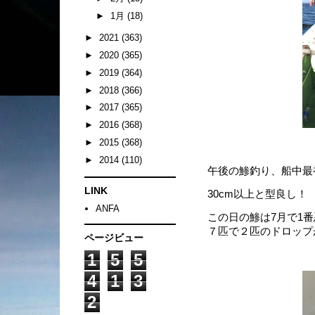
►
1月
(18)
►
2021
(363)
►
2020
(365)
►
2019
(364)
►
2018
(366)
►
2017
(365)
►
2016
(368)
►
2015
(368)
►
2014
(110)
午後の鯵釣り、船中最
LINK
30cm以上と型良し！
ANFA
この日の鯵は7月で1
７匹で２匹のドロップが
ページビュー
1
5
5
4
1
3
2