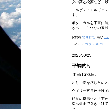
クの葉と松葉など、最
ユルゲン・エルヴァン
す。
ボタニカルを丁寧に浸
き出し、手作りの陶器
投稿者
北條智之
時刻:
16:
ラベル:
カクテルバー
2025/03/23
平鯛釣り
本日は定休日。
釣りで春を感じたいと
ウイリー五目仕掛けで
船長の指示だと「下か
指示棚まで巻き上げて
た。