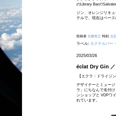
のLibrary BarのSa
ジン、オレンジリキュ
テルで、現在はベース
投稿者
北條智之
時刻:
8:5
ラベル:
カクテルバー
2025/03/26
éclat Dry G
【エクラ・ドライジ
デザイナーとミュージ
ラ」にちなんで名付け
ンショップと VDP
れています。