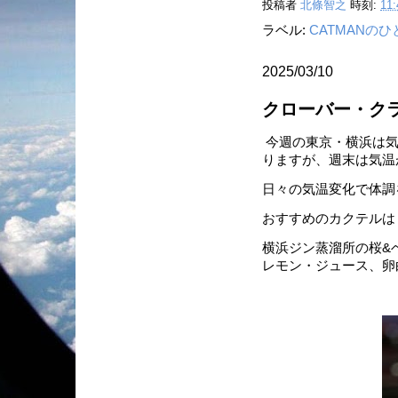
投稿者
北條智之
時刻:
11:
ラベル:
CATMANの
2025/03/10
クローバー・ク
今週の東京・横浜は気
りますが、週末は気温
日々の気温変化で体調
おすすめのカクテルは
横浜ジン蒸溜所の桜&
レモン・ジュース、卵