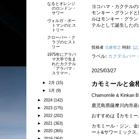
なるとオレンジ
ヨコハマ・カクテルの
のロンドン・
モンキー・グランドと
サワー
ルはモンキー・グラン
ヴォルガ・ボー
テルとして誕生したの
トマンのヒス
トリー
クローバー・ク
ラブのヒスト
リー
投稿者
北條智之
時刻:
12:
1975年にアラバ
ラベル:
カクテルバー
マ大学で生ま
れたカクテル
「アラバマ・
2025/03/27
スラマー」
カモミールと金
►
2月
(15)
►
1月
(9)
Chamomile & Kinkan Br
►
2024
(142)
鹿児島県薩摩川内市産
►
2023
(175)
おすすめは【カモミー
►
2022
(202)
►
2021
(363)
カモミール・ジン、金
►
2020
(365)
ート&サワーミックス
►
2019
(364)