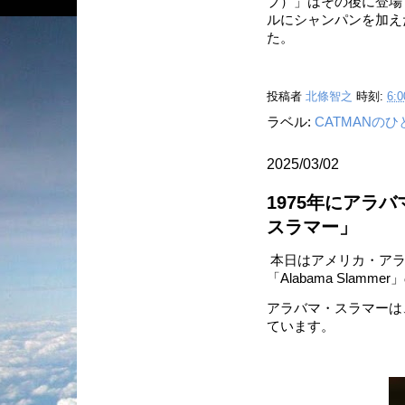
ブ）」はその後に登場
ルにシャンパンを加え
た。
投稿者
北條智之
時刻:
6:0
ラベル:
CATMANの
2025/03/02
1975年にアラ
スラマー」
本日はアメリカ・アラ
「Alabama Slamm
アラバマ・スラマーは
ています。