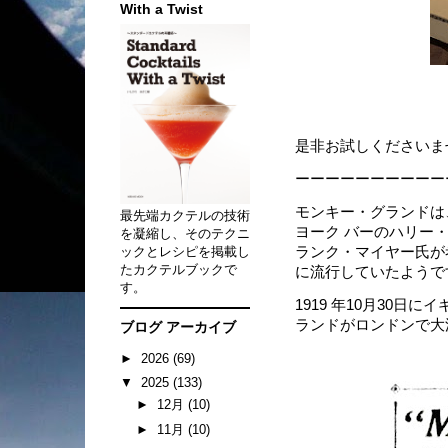
With a Twist
是非お試しくださいま
ーーーーーーーーーー
モンキー・グランドは
最先端カクテルの技術
ヨーク バーのハリー
を凝縮し、そのテクニ
ックとレシピを掲載し
ランク・マイヤー氏が
たカクテルブックで
に流行していたようで
す。
1919 年10月30日にイ
ランドがロンドンで大
ブログ アーカイブ
►
2026
(69)
▼
2025
(133)
►
12月
(10)
►
11月
(10)