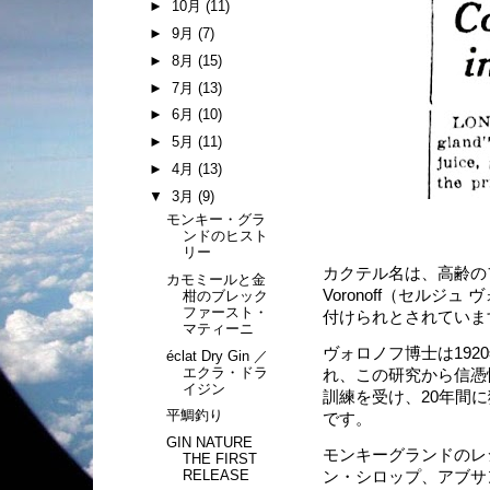
►
10月
(11)
►
9月
(7)
►
8月
(15)
►
7月
(13)
►
6月
(10)
►
5月
(11)
►
4月
(13)
▼
3月
(9)
モンキー・グラ
ンドのヒスト
リー
カクテル名は、高齢のフ
カモミールと金
Voronoff（セルジュ 
柑のブレック
ファースト・
付けられとされていま
マティーニ
ヴォロノフ博士は192
éclat Dry Gin ／
エクラ・ドラ
れ、この研究から信憑
イジン
訓練を受け、20年間に
平鯛釣り
です。
GIN NATURE
モンキーグランドのレ
THE FIRST
RELEASE
ン・シロップ、アブサ