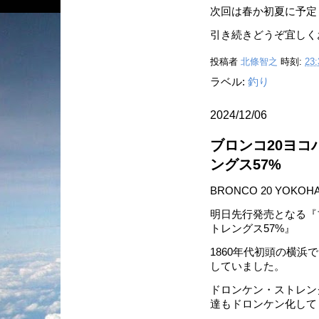
次回は春か初夏に予定
引き続きどうぞ宜しく
投稿者
北條智之
時刻:
23:
ラベル:
釣り
2024/12/06
ブロンコ20ヨ
ングス57%
BRONCO 20 YOKOH
明日先行発売となる『
トレングス57%』
1860年代初頭の横
していました。
ドロンケン・ストレング
達もドロンケン化して