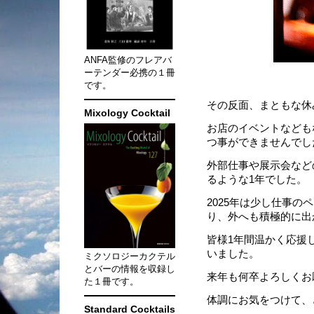
ANFA監修のフレアバ
ーテンダー必携の１冊
です。
その反面、まともな休
Mixology Cocktail
お店のイベントなども
つ事ができませんでし
外部仕事や展示会など
るような1年でした。
2025年は少し仕事
り、外へも積極的に出
皆様1年間温かく応援
いました。
ミクソロジーカクテル
とバーの情報を収録し
来年も何卒よろしくお
た１冊です。
体調にお気をつけて、
Standard Cocktails