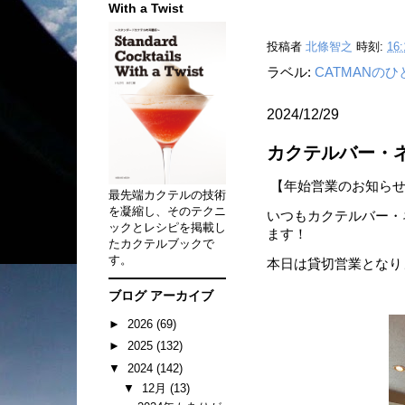
With a Twist
投稿者
北條智之
時刻:
16:
ラベル:
CATMANの
2024/12/29
カクテルバー・
【年始営業のお知ら
最先端カクテルの技術
を凝縮し、そのテクニ
いつもカクテルバー・
ックとレシピを掲載し
ます！
たカクテルブックで
す。
本日は貸切営業となり
ブログ アーカイブ
►
2026
(69)
►
2025
(132)
▼
2024
(142)
▼
12月
(13)