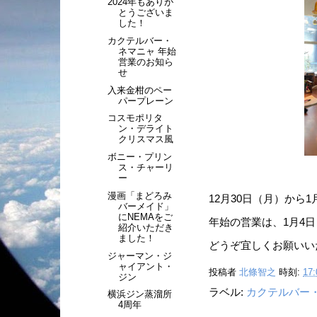
2024年もありが
とうございま
した！
カクテルバー・
ネマニャ 年始
営業のお知ら
せ
入来金柑のペー
パープレーン
コスモポリタ
ン・デライト
クリスマス風
ボニー・プリン
ス・チャーリ
ー
漫画「まどろみ
12月30日（月）から
バーメイド」
にNEMAをご
年始の営業は、1月4
紹介いただき
ました！
どうぞ宜しくお願いい
ジャーマン・ジ
ャイアント・
投稿者
北條智之
時刻:
17:
ジン
ラベル:
カクテルバー
横浜ジン蒸溜所
4周年