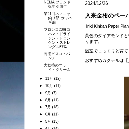
NEMA ブランド
2024/12/26
誕生６周年
第41回ネマニャ
入来金柑のペー
釣り部 カワハ
ギ編
Iriki Kinkan Paper Pla
ブロンコ20ヨコ
ハマ・ドライ
黄色のダイアモンドと
ジン・ドロン
ります。
ケン・ストレ
ングス57%
温室でじっくりと育て
高徳ピスコ・パ
ンチ
おすすめカクテルは【
大秋柿のマラ
イ・クリーム
►
11月
(12)
►
10月
(11)
►
9月
(7)
►
8月
(11)
►
7月
(18)
►
6月
(11)
►
5月
(13)
►
4月
(14)