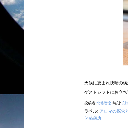
天候に恵まれ快晴の横
ゲストシフトにお立ち
投稿者
北條智之
時刻:
21:
ラベル:
アロマの探求
ン蒸溜所