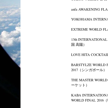
anfa AWAKENING FL
YOKOHAMA INTERNA
EXTREME WORLD FL
13th INTERNATIONA
国 高陽）
LOVE HITA COCKTAI
BARSTYLZE WORLD F
2017（シンガポール）
THE MASTER WORL
ーケット）
KABA INTERNATION
WORLD FINAL
2016
（