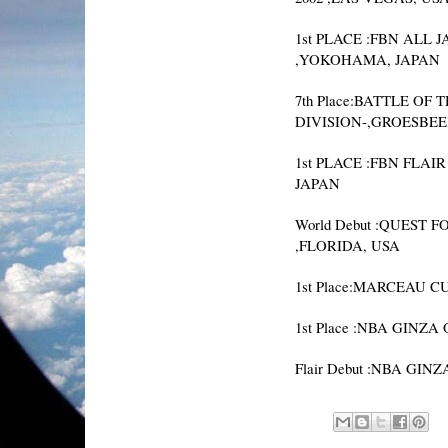
1st PLACE :FBN ALL
,YOKOHAMA, JAPAN
7th Place:BATTLE OF
DIVISION-,GROESBE
1st PLACE :FBN FLA
JAPAN
World Debut :QUEST 
,FLORIDA, USA
1st Place:MARCEAU 
1st Place :NBA GINZA
Flair Debut :NBA GIN