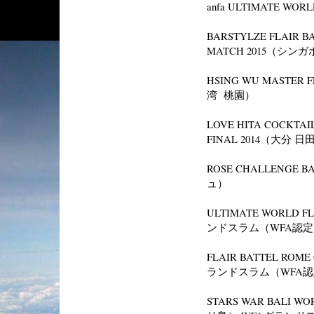
anfa ULTIMATE WOR
B
ARSTYLZE FLAIR B
MATCH 2015（シ
HSING WU MASTER F
湾 桃園）
LOVE HITA COCKTAI
FINAL 2014（大分 日
ROSE CHALLENGE B
ュ）
ULTIMATE WORLD 
ンドスラム（WFA認定
FLAIR BATTEL RO
ランドスラム（WFA認
STARS WAR BALI W