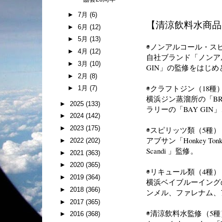
►
7月
(6)
【清涼飲料水商品
►
6月
(12)
►
5月
(13)
◉ノンアルコール・スピ
►
4月
(12)
自社ブランド「ノンアル
►
3月
(10)
GIN」の監修をはじめ
►
2月
(8)
◉クラフトジン（18種
►
1月
(7)
横浜ジン蒸溜所の
「BR
►
2025
(133)
ラリーの「BAY GIN
►
2024
(142)
►
2023
(175)
◉スピリッツ類（5種）
アブサン「
Honkey Ton
►
2022
(202)
Scandi 」監修。
►
2021
(363)
►
2020
(365)
◉リキュール類（4種）
►
2019
(364)
横浜ベイブルーイングの
►
2018
(366)
ンメル、ファレナム、
►
2017
(365)
◉清涼飲料水監修（5種
►
2016
(368)