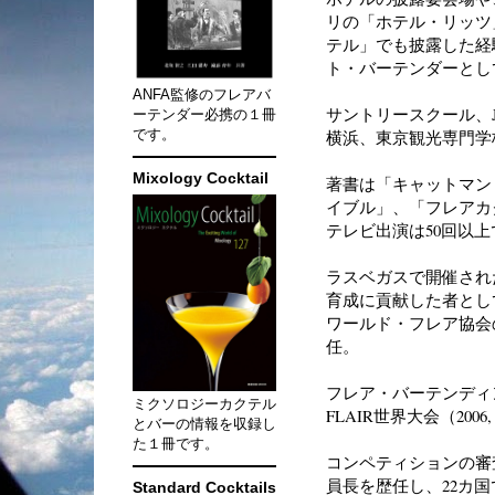
リの「ホテル・リッツ
テル」でも披露した経
ト・バーテンダーとし
ANFA監修のフレアバ
サントリースクール、
ーテンダー必携の１冊
です。
横浜、東京観光専門学
Mixology Cocktail
著書は「キャットマン
イブル」、「フレアカ
テレビ出演は50回以
ラスベガスで開催され
育成に貢献した者として
ワールド・フレア協会の
任。
フレア・バーテンディン
ミクソロジーカクテル
FLAIR世界大会（2006, 
とバーの情報を収録し
た１冊です。
コンペティションの審
員長を歴任し、22カ国
Standard Cocktails