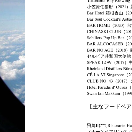
Yokohama Bay Brewing
小笠原伯爵邸（2021）
Bar Hotel 箱根香山（
Bar Soul Cocktail's 
BAR HOME（2020
CHINASKI CLUB
Schillers Pop Up
BAR ALCOCASEB（
BAR NO'AGE（2018
セルビア共和国大使館（
SPEAK LOW（2017
Rheinland Distiller
CÉ LA VI Singapo
CLUB NO. 43（2
Hôtel Paradis d' 
Swan fan Makku
【主なフードペア
飛鳥IIにてRistoran
ィナーとペアリング（2