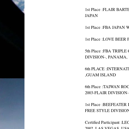
1st Place :FLAIR B
JAPAN
1st Place :FBA JAPA
1st Place :LOVE BEER
5th Place :FBA TRI
DIVISION-, PANAMA,
6th PLACE :INTERNA
,GUAM ISLAND
6th Place :TAIWAN 
2003-FLAIR DIVISION
1st Place :BEEFEATE
FREE STYLE DIVISIO
Certified Participa
2002 ,LAS VEGAS, US