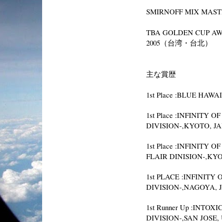
SMIRNOFF MIX MA
TBA GOLDEN CUP AW
2005（台湾・台北）
主な賞歴
1st Place :BLUE HAWA
1st Place :INFINITY
DIVISION-,KYOTO, J
1st Place :INFINITY
FLAIR DINISION-,KY
1st PLACE :INFINIT
DIVISION-,NAGOYA, 
1st Runner Up :INT
DIVISION-,SAN JOSE,