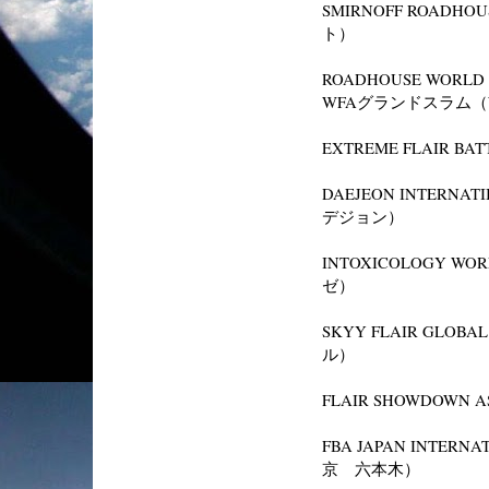
SMIRNOFF ROADH
ト）
ROADHOUSE WORLD
WFAグランドスラム（
EXTREME FLAIR BA
DAEJEON INTERNAT
デジョン）
INTOXICOLOGY WO
ゼ）
SKYY FLAIR GLOBA
ル）
FLAIR SHOWDOWN 
FBA JAPAN INTERNA
京 六本木）