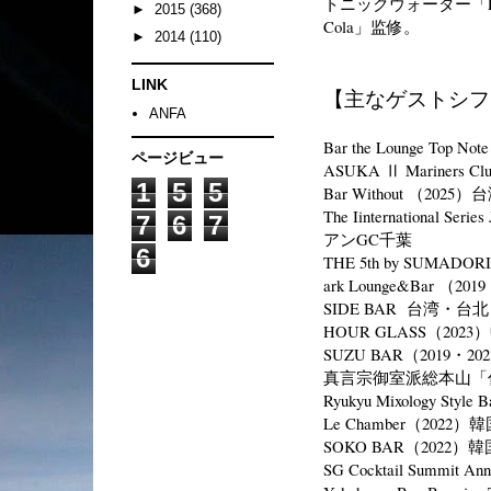
トニックウォーター「
►
2015
(368)
Cola」监修。
►
2014
(110)
LINK
【主なゲストシフ
ANFA
Bar the Lounge Top 
ページビュー
ASUKA Ⅱ Mariners 
1
5
5
Bar Without （202
The Iinternational Se
7
6
7
アンGC千葉
6
THE 5th by SUMADO
ark Lounge&Bar （20
SIDE BAR 台湾・台北
HOUR GLASS（202
SUZU BAR（2019・
真言宗御室派総本山「仁
Ryukyu Mixology Styl
Le Chamber（2022
SOKO BAR（2022
SG Cocktail Summit An