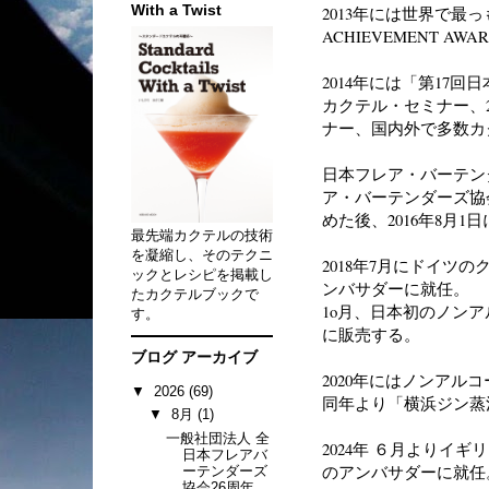
With a Twist
2013年には世界で最
ACHIEVEMENT AWA
2014年には「第17
カクテル・セミナー、2
ナー、国内外で多数カ
日本フレア・バーテン
ア・バーテンダーズ協会（
めた後、2016年8月1
最先端カクテルの技術
を凝縮し、そのテクニ
2018年7月にドイツのクラフ
ックとレシピを掲載し
ンバサダーに就任。
たカクテルブックで
1o月、日本初のノンアル
す。
に販売する。
ブログ アーカイブ
2020年にはノンアル
▼
2026
(69)
同年より「横浜ジン蒸
▼
8月
(1)
一般社団法人 全
2024年 ６月よりイギ
日本フレアバ
のアンバサダーに就任
ーテンダーズ
協会26周年