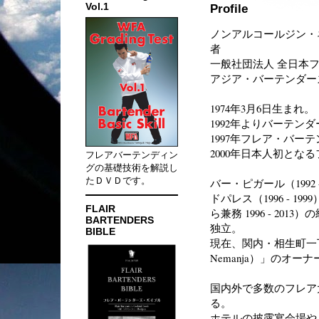
Vol.1
Profile
ノンアルコールジン・
者
一般社団法人 全日本
アジア・バーテンダー
1974年3月6日生まれ。
1992年よりバーテン
1997年フレア・バー
2000年日本人初とな
フレアバーテンディン
グの基礎技術を解説し
たＤＶＤです。
バー・ピガール（1992 -
ドパレス（1996 - 
FLAIR
ら兼務 1996 - 20
BARTENDERS
独立。
BIBLE
現在、関内・相生町一丁目
Nemanja）」のオ
国内外で多数のフレア
る。
ホテルの披露宴会場や