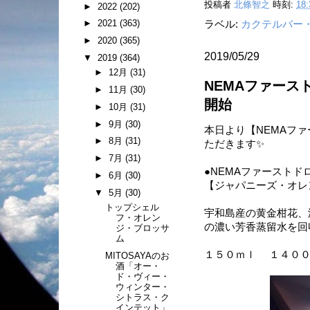
投稿者
北條智之
時刻:
18:
►
2022
(202)
►
2021
(363)
ラベル:
カクテルバー
►
2020
(365)
2019/05/29
▼
2019
(364)
►
12月
(31)
NEMAファー
►
11月
(30)
開始
►
10月
(31)
►
9月
(30)
本日より【NEMAフ
►
8月
(31)
ただきます✨
►
7月
(31)
●NEMAファーストド
►
6月
(30)
【ジャパニーズ・オレ
▼
5月
(30)
トップシェル
宇和島産の黄金柑花、
フ・オレン
の濃い芳香蒸留水を回
ジ・ブロッサ
ム
１５０ｍｌ １４００
MITOSAYAのお
酒「オー・
ド・ヴィー・
ウィンター・
シトラス・ク
インテット」