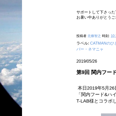
サポートして下さった
お暑い中ありがとうご
投稿者
北條智之
時刻:
10:
ラベル:
CATMANの
バー・ネマニャ
2019/05/26
第9回 関内フー
本日2019年5月
「関内フード&ハ
T-LAB様とコラ