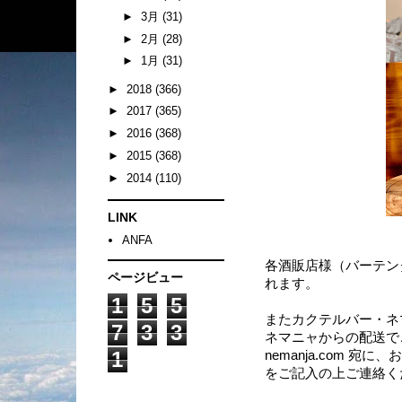
►
3月
(31)
►
2月
(28)
►
1月
(31)
►
2018
(366)
►
2017
(365)
►
2016
(368)
►
2015
(368)
►
2014
(110)
LINK
ANFA
各酒販店様（バーテン
ページビュー
れます。
1
5
5
またカクテルバー・ネ
7
3
3
ネマニャからの配送でご
1
nemanja.com
をご記入の上ご連絡く