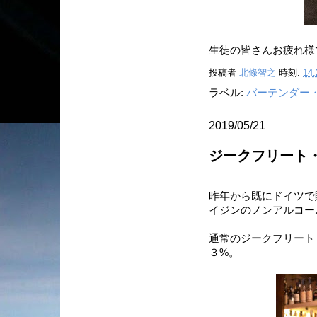
生徒の皆さんお疲れ様
投稿者
北條智之
時刻:
14:
ラベル:
バーテンダー
2019/05/21
ジークフリート
昨年から既にドイツで
イジンのノンアルコー
通常のジークフリート
３%。