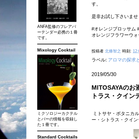
す。
是非お試し下さいませ
ANFA監修のフレアバ
#オレンジブロッサム 
ーテンダー必携の１冊
オレンジフラワーウォ
です。
Mixology Cocktail
投稿者
北條智之
時刻:
12:
ラベル:
アロマの探求
2019/05/30
MITOSAYA
トラス・クイン
ミクソロジーカクテル
ミトサヤ・ボタニカル
とバーの情報を収録し
ー・シトラス・クイン
た１冊です。
Standard Cocktails