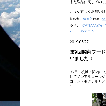
また製品に関してのご
どうぞ宜しくお願い致
投稿者
北條智之
時刻:
20:
ラベル:
CATMANの
バー・ネマニャ
2019/05/27
第9回関内フー
いました！
昨日、横浜・関内にて
にてノンアルコールジンN
コラボ・モクテルとノ
✨