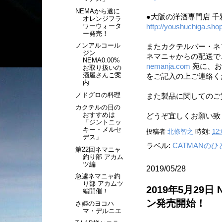
NEMAから遂に
●大阪の洋酒専門店 千
オレンジフラ
ワーウォータ
http://youshuchiga.sh
ー発売！
ノンアルコール
またカクテルバー・ネ
ジン
ネマニャからの配送で
NEMA0.00%
nemanja.com
宛に、お
お取り扱いの
酒屋さんご案
をご記入の上ご連絡く
内
ノドグロの料理
また製品に関してのご
カクテルの日の
おすすめは
どうぞ宜しくお願い致
「ジントニッ
キー・メルセ
投稿者
北條智之
時刻:
12:
デス」
ラベル:
CATMANの
第22回ネマニャ
釣り部 アカム
ツ編
2019/05/28
急遽ネマニャ釣
り部 アカムツ
2019年5月29
編開催！
ン発売開始！
さ姫のヨコハ
マ・デルニエ