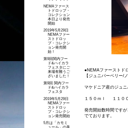
NEMAファース
トドロップ・
コレクション
本日より発売
開始
2019年5月29日
NEMAファー
ストドロッ
プ・コレクシ
ョン発売開
始！
第9回関内フー
ド&ハイカラ
フェスタにご
●NEMAファーストド
来場有難うご
【ジュニパーベリー/
ざいました！
第9回 関内フー
マケドニア産のジュニ
ド&ハイカラ
フェスタ
１５０ｍｌ １１０
2019年5月29日
NEMAファー
ストドロッ
発売開始数時間ですが
プ・コレクシ
でております。
ョン発売開始
5月は「カモミ
ュール」の美