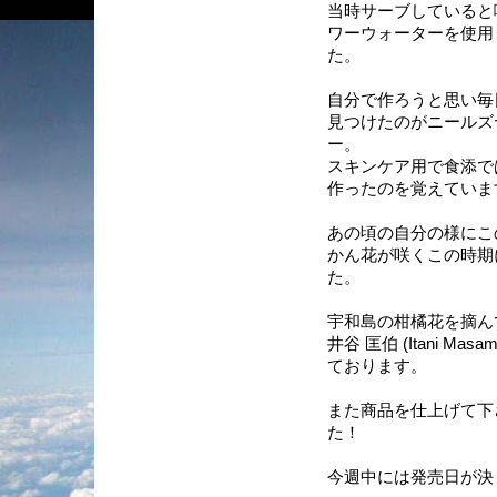
当時サーブしていると
ワーウォーターを使用
た。
自分で作ろうと思い毎
見つけたのがニールズ
ー。
スキンケア用で食添で
作ったのを覚えていま
あの頃の自分の様にこ
かん花が咲くこの時期
た。
宇和島の柑橘花を摘ん
井谷 匡伯 (Itani 
ております。
また商品を仕上げて下
た！
今週中には発売日が決