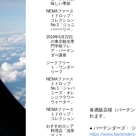
味しい季節
NEMAファース
トドロップ・
コレクション
No.2「ジュニ
パーベリー」
2019年5月22日
の東京観光専
門学校フレ
ア・バーテン
ダー講座
ジークフリー
ト・ワンダー
リーフ
NEMAファース
トドロップ
No.1「ジャパ
ニーズ・オレ
ンジフラワー
ウォーター」
NEMAファース
各酒販店様（バーテン
トドロップ・
れます。
コレクション
おすすめロシア
● バーテンダーズ・ 
料理店「浅草
https://www.bartender
マノス」