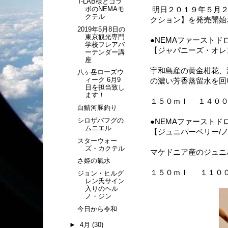
T-LAB様とコラ
ボのNEMAモ
明日２０１９年５月２
クテル
クション】を発売開始
2019年5月8日の
東京観光専門
●NEMAファーストド
学校フレアバ
【ジャパニーズ・オレ
ーテンダー講
座
宇和島産の黄金柑花、
八ヶ岳ローズウ
ィーク 6月9
の濃い芳香蒸留水を回
日を担当致し
ます！
１５０ｍｌ １４００
白鯖河豚釣り
シロザバフグの
●NEMAファーストド
ムニエル
【ジュニパーベリー/
スターウォー
ズ・カクテル
マケドニア産のジュニ
さ姫の氣水
１５０ｍｌ １１０
ジョン・ヒルグ
レン氏サイン
入りのヘル
ノ・ジン
今日から令和
►
4月
(30)