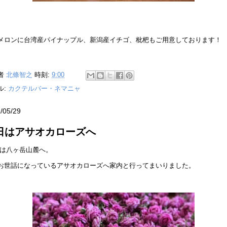
メロンに台湾産パイナップル、新潟産イチゴ、枇杷もご用意しております！
者
北條智之
時刻:
9:00
ル:
カクテルバー・ネマニャ
/05/29
日はアサオカローズへ
は八ヶ岳山麓へ。
お世話になっているアサオカローズへ家内と行ってまいりました。