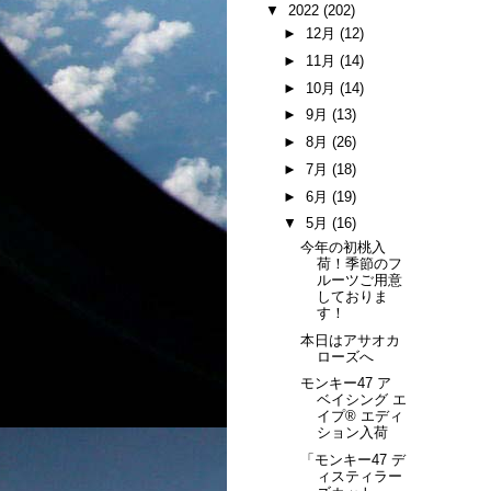
▼
2022
(202)
►
12月
(12)
►
11月
(14)
►
10月
(14)
►
9月
(13)
►
8月
(26)
►
7月
(18)
►
6月
(19)
▼
5月
(16)
今年の初桃入
荷！季節のフ
ルーツご用意
しておりま
す！
本日はアサオカ
ローズへ
モンキー47 ア
ベイシング エ
イプ® エディ
ション入荷
「モンキー47 デ
ィスティラー