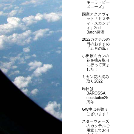
キーラ・ビー
ズニーズ」
国産アクアヴィ
ット「ミステ
ィ・スカンデ
ィ」2nd
Batch蒸溜
2022カクテルの
日のおすすめ
「五月の風」
小田原ミカンの
花を摘み取り
に行って来ま
した！
ミカン花の摘み
取り2022
昨日は
BAROSSA
cocktailier25
周年
GW中は有難う
ございます！
スターウォーズ
のカクテルご
用意しており