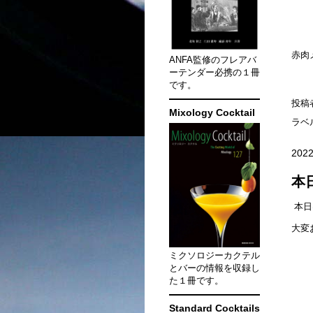
赤肉
ANFA監修のフレアバ
ーテンダー必携の１冊
です。
投稿
Mixology Cocktail
ラベ
2022
本
本日
大変
ミクソロジーカクテル
とバーの情報を収録し
た１冊です。
Standard Cocktails