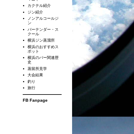
カクテル紹介
ジン紹介
ノンアルコールジ
ン
バーテンダー・ス
クール
横浜ジン蒸溜所
横浜のおすすめス
ポット
横浜のバー関連歴
史
蒸留所見学
大会結果
釣り
旅行
FB Fanpage