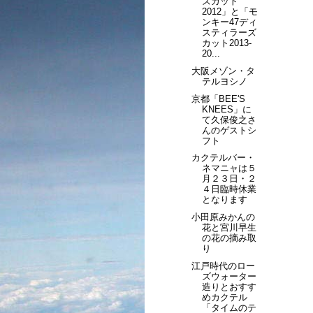
ズカット
2012」と「モ
ンキー47ディ
スティラーズ
カット2013-
20...
大阪メゾン・タ
テルヨシノ
京都「BEE'S
KNEES」に
て久保俊之さ
んのゲストシ
フト
カクテルバー・
ネマニャは５
月２３日・２
４日臨時休業
となります
小田原みかんの
花と宮川早生
の花の摘み取
り
江戸時代のロー
ズウォーター
造りとおすす
めカクテル
「タイムのテ