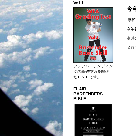
Vol.1
今
季節
今年
高砂
メロ
フレアバーテンディン
グの基礎技術を解説し
たＤＶＤです。
FLAIR
BARTENDERS
BIBLE