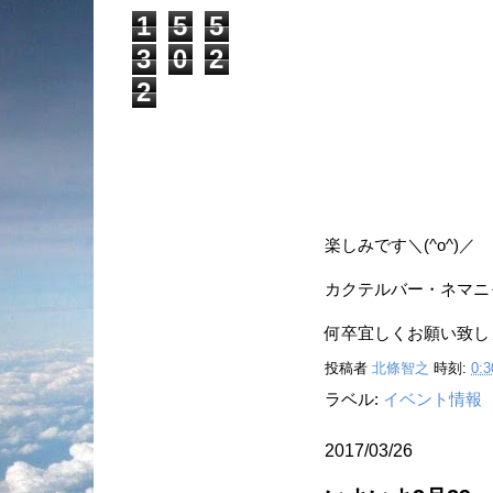
1
5
5
3
0
2
2
楽しみです＼(^o^)／
カクテルバー・ネマニ
何卒宜しくお願い致し
投稿者
北條智之
時刻:
0:3
ラベル:
イベント情報
2017/03/26