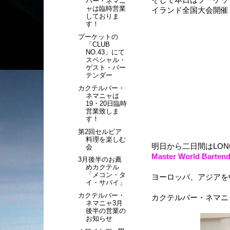
そして本日はプーケットにて「Th
バー・ネマニ
ャは臨時営業
イランド全国大会開催
しておりま
す！
プーケットの
「CLUB
NO.43」にて
スペシャル・
ゲスト・バー
テンダー
カクテルバー・
ネマニャは
19・20日臨時
営業致しま
す！
第2回セルビア
料理を楽しむ
明日から二日間はLONG
会
Master World Barten
3月後半のお薦
めカクテル
「メコン・タ
ヨーロッパ、アジアを
イ・サバイ」
カクテルバー・
カクテルバー・ネマニ
ネマニャ3月
後半の営業の
お知らせ