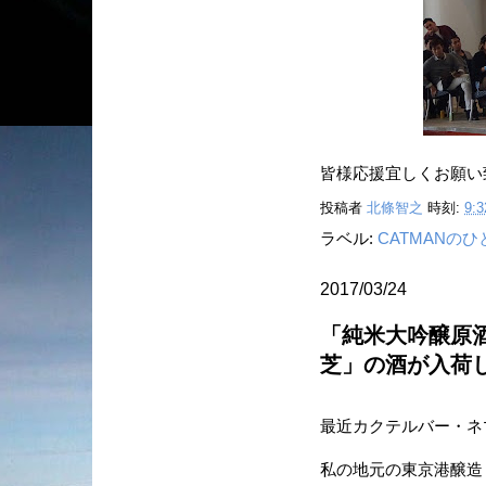
皆様応援宜しくお願い致
投稿者
北條智之
時刻:
9:3
ラベル:
CATMANの
2017/03/24
「純米大吟醸原酒
芝」の酒が入荷
最近カクテルバー・ネ
私の地元の東京港醸造