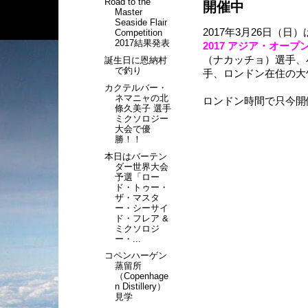
Road to the
開催中
Master
Seaside Flair
2017年3月26日（日
Competition
2017結果発表
2017 アジア・オープ
（ナカッチョ）選手、
誕生日に恩納村
で釣り
手、ロンドン在住の大
カクテルバー・
ネマニャの北
ロンドン時間で只今開
條久美子 選手
ミクソロジー
大会で優
勝！！
本日はバーテン
ダー世界大会
予選「ロー
ド・トゥー・
ザ・マスタ
ー・シーサイ
ド・フレア &
ミクソロジ
ー・...
コペンハーゲン
蒸留所
（Copenhage
n Distillery）
見学