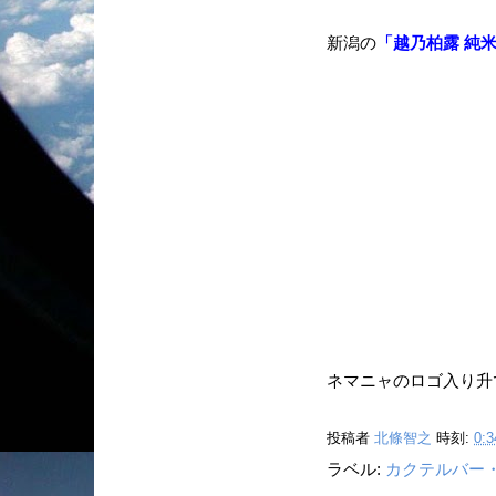
新潟の
「越乃柏露 純
ネマニャのロゴ入り升
投稿者
北條智之
時刻:
0:3
ラベル:
カクテルバー