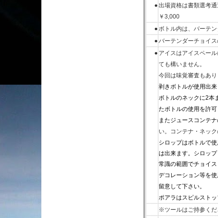
●
出場資格は書類選考通
￥3,000
●
ボトル内は、バーテンダ
●
バーテンダーチョイス
●
アイスはアイスペール
ても構いません。
今回は味覚審査もあり
剥きボトルが使用出来
ボトルのネックに2本
たボトルの使用を許可
またジュースコンテナ
い。コンテナ・ネック
シロップはボトルで使
は出来ます。シロップ
常識の範囲でチョイス
デコレーション等を使
留意して下さい。
ポアラはスピルストッ
※ツールはご持参くだ