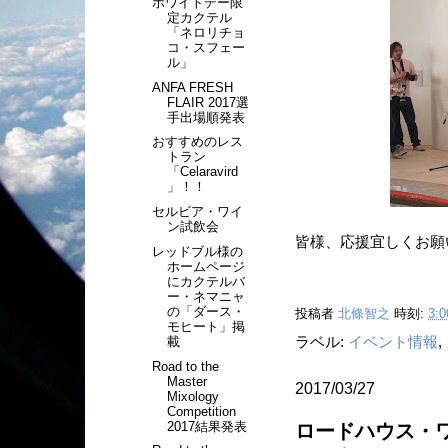
ホワイトデー限
定カクテル
「ネロリチョ
コ・スフェー
ル」
ANFA FRESH
FLAIR 2017選
手出場順発表
おすすめのレス
トラン
「Celaravird
」！！
セルビア・ワイ
ン試飲会
皆様、応援宜しくお願い
レッドブル様の
ホームページ
にカクテルバ
ー・ネマニャ
の「ダース・
投稿者
北條智之
時刻:
3:0
モヒート」掲
載
ラベル:
イベント情報
,
Road to the
Master
2017/03/27
Mixology
Competition
2017結果発表
ロードハウス・ワ