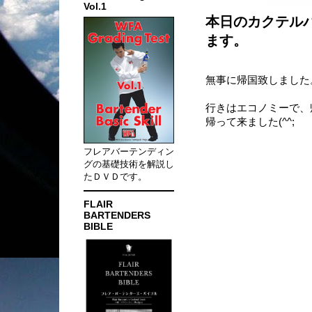
Vol.1
本日のカクテルバ
ます。
無事に帰国致しました
行きはエコノミーで、
帰って来ました(^^;
フレアバーテンディン
グの基礎技術を解説し
たＤＶＤです。
FLAIR
BARTENDERS
BIBLE