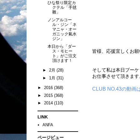
ひな祭り限定カ
クテル「手毬
雛」
ノンアルコー
ル・ジン「ネ
マニャ・オー
ガニック氣水
ジン」
本日から「ダー
ス・モヒー
皆様、応援宜しくお願い
ト」がご注文
頂けます！
そして私は本日プーケッ
►
2月
(28)
お仕事させて頂きます
►
1月
(31)
►
2016
(368)
CLUB NO.43の動
►
2015
(368)
►
2014
(110)
LINK
ANFA
ページビュー