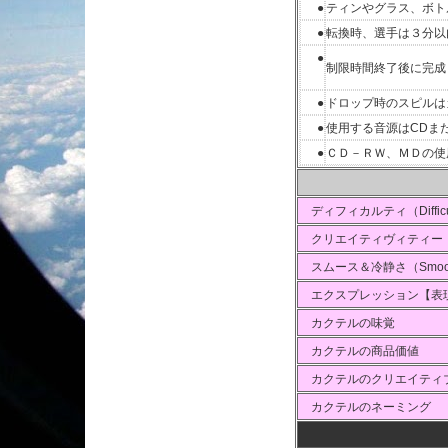
●
ティンやグラス、ボト
●
転換時、選手は３分以
●
制限時間終了後に完成
●
ドロップ時のスピルは
●
使用する音源はCDま
●
ＣＤ－ＲＷ、ＭＤの使
ディフィカルティ（Difficu
クリエイティヴィティー（Cre
スムース＆冷静さ（
Smoo
エクスプレッション【表
カクテルの味覚
カクテルの商品価値
カクテルの
クリエイティ
カクテルのネーミング