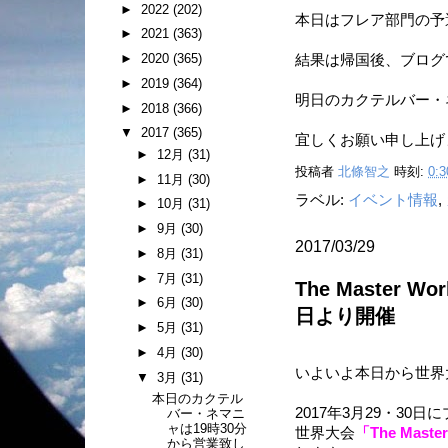
►
2022
(202)
本日はフレア部門の予
►
2021
(363)
►
2020
(365)
結果は帰国後、ブログ
►
2019
(364)
明日のカクテルバー・
►
2018
(366)
▼
2017
(365)
宜しくお願い申し上げ
►
12月
(31)
投稿者
北條智之
時刻:
0:3
►
11月
(30)
ラベル:
イベント情報
,
►
10月
(31)
►
9月
(30)
2017/03/29
►
8月
(31)
►
7月
(31)
The Master Wor
►
6月
(30)
日より開催
►
5月
(31)
►
4月
(30)
いよいよ本日から世界
▼
3月
(31)
本日のカクテル
2017年3月29・30
バー・ネマニ
ャは19時30分
世界大会
「The Master
から営業致し