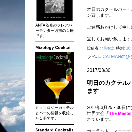
本日のカクテルバー・ネ
ン致します。
ANFA監修のフレアバ
ご迷惑おかけして申し訳
ーテンダー必携の１冊
です。
宜しくお願い致します
Mixology Cocktail
投稿者
北條智之
時刻:
18:
ラベル:
CATMANの
2017/03/30
明日のカクテル
ます
2017年3月29・30
ミクソロジーカクテル
とバーの情報を収録し
世界大会
「The Master
た１冊です。
れています。
Standard Cocktails
ポーランド、スエーデ