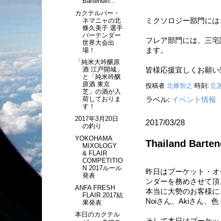
Bartendin...
カクテルバー・
ネマニャの北
ミクソロジー部門には
條久美子 選手
バーテンダー
フレア部門には、三宅
世界大会出
場！
ます。
「純米大吟醸原
酒 江戸開城」
皆様応援宜しくお願い致
と「純米吟醸
原酒 東京
投稿者
北條智之
時刻:
0:3
芝」の酒が入
荷しておりま
ラベル:
イベント情報
す！
2017年3月20日
2017/03/28
の釣り
YOKOHAMA
Thailand Bart
MIXOLOGY
& FLAIR
COMPETITIO
N 2017ルール
昨日はプーケット・オー
発表
ンダーを務めさせて頂
ANFA FRESH
本当に大勢のお客様に
FLAIR 2017結
Noiさん、Akiさん
果発表
本日のカクテル