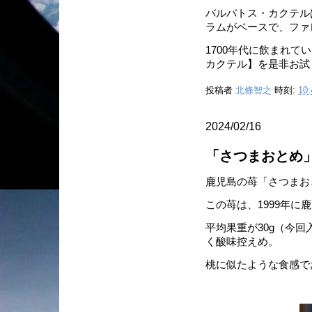
バルバトス・カクテル
ラムがベースで、ファ
1700年代に飲まれ
カクテル】を是非お試
投稿者
北條智之
時刻:
10:
2024/02/16
「さつまおとめ
鹿児島の苺「さつまお
この苺は、1999年
平均果重が30g（今
く酸味控えめ。
桃に似たような食感でお