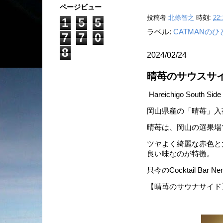
ページビュー
投稿者
北條智之
時刻:
22:
1
5
5
ラベル:
CATMANの
7
7
0
8
2024/02/24
晴苺のサウスサ
Hareichigo South Side
岡山県産の「晴苺」入
晴苺は、岡山の選果場
ツヤよく綺麗な赤色と
良い味なのが特徴。
只今のCocktail Bar
【晴苺のサウナサイド