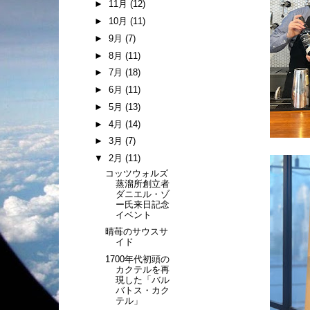
►
11月
(12)
►
10月
(11)
►
9月
(7)
►
8月
(11)
►
7月
(18)
►
6月
(11)
►
5月
(13)
►
4月
(14)
►
3月
(7)
▼
2月
(11)
コッツウォルズ
蒸溜所創立者
ダニエル・ゾ
ー氏来日記念
イベント
晴苺のサウスサ
イド
1700年代初頭の
カクテルを再
現した「バル
バトス・カク
テル」