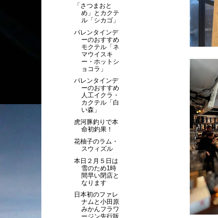
「さつまおと
め」とカクテ
ル「シカゴ」
バレンタインデ
ーのおすすめ
モクテル「ネ
マウイスキ
ー・ホットシ
ョコラ」
バレンタインデ
ーのおすすめ
人工イクラ・
カクテル「白
い森」
虎河豚釣りで本
命初釣果！
花柚子のラム・
スウィズル
本日２月５日は
雪のため1時
間早い閉店と
なります
日本初のファレ
ナムと小田原
みかんフラワ
ージン先行販