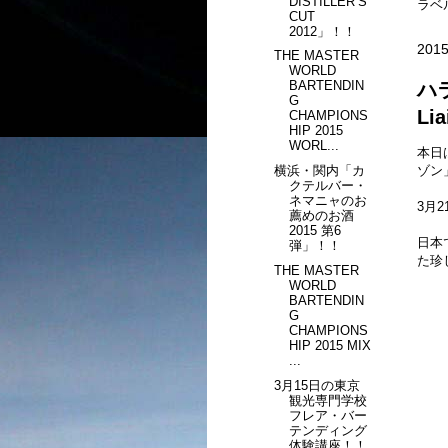
DISTILLER’S
ラベ
CUT
2012」！！
2015
THE MASTER
WORLD
BARTENDIN
ハラ
G
Li
CHAMPIONS
HIP 2015
WORL...
本日
横浜・関内「カ
ゾン
クテルバー・
ネマニャのお
3月
薦めのお酒
2015 第6
日本
弾」！！
た珍
THE MASTER
WORLD
BARTENDIN
G
CHAMPIONS
HIP 2015 MIX
...
3月15日の東京
観光専門学校
フレア・バー
テンディング
体験講座！！