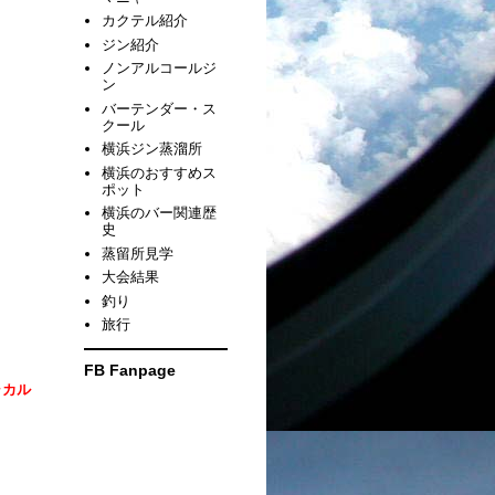
カクテル紹介
ジン紹介
ノンアルコールジ
ン
バーテンダー・ス
クール
横浜ジン蒸溜所
横浜のおすすめス
ポット
横浜のバー関連歴
史
蒸留所見学
大会結果
釣り
旅行
FB Fanpage
ャカル