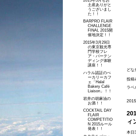
2015年3月もお
土産ありがと
うございまし
た！！
BARPRO FLAIR
CHALLENGE
FINAL 2015開
催地決定！！
2015年3月29日
の東京観光専
門学校フレ
ア・バーテン
ディング体験
講座！！
どな
ハラル認証のべ
ーカリーカフ
投稿
ェ「Halal
Bakery Café
ラベ
Liaison」！！
岩井の胡麻油の
2015
お酒！！
COCKTAIL DAY
2
FLAIR
COMPETITIO
ィ
N 2015ルール
発表！！
本日