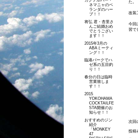
カクテルバー・
た。
ネマニャのベ
ランダのハー
改装
ブ！！
将弘 君・杏里さ
今回
んご結婚おめ
習で
でとうござい
ます！！
2015年3月の
ABAミーティ
ング！！
臨港パークでハ
ゼ系の五目釣
り！！
春分の日は臨時
営業致しま
す！！
2015
YOKOHAMA
COCKTAILFE
STA開催のお
知らせ！！
おすすめのジン
次回
紹介
「MONKEY
投稿
47