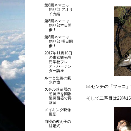
第8回ネマニャ
釣り部 アオリ
イカ編
第8回ネマニャ
釣り部本日開
催！
第8回ネマニャ
釣り部 明日開
催！
2017年11月16日
の東京観光専
門学校フレ
ア・バーテン
ダー講座
ルーと生姜の氣
水作成
51センチの「フッコ
スチル蒸留器の
初留液を陶器
そして二匹目は23時1
製蒸留器で再
蒸留
メイキング映像
撮影
自慢の教え子の
結婚式