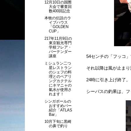
12月10日の国際
大会で審査回
数400回記念
本牧の伝説のラ
イブハウス
「GOLDEN
CUP」
217年11月9日の
東京観光専門
学校フレア・
バーテンダー
講座
54センチの「フッコ
ミシュラン二つ
星レストラン
それ以降は風が止まり
のシェフの料
理とのペアリ
24時に引き上げ終了。
ングカクテル
にネマニャの
氣水が使用さ
シーバスの釣果は、フッコ
れます！
シンガポールの
おすすめバー
紹介「ATLAS
Bar」
10月下旬に黒崎
の鼻で釣り