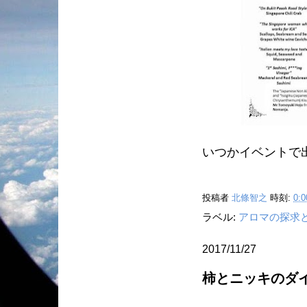
いつかイベントで出
投稿者
北條智之
時刻:
0:0
ラベル:
アロマの探求
2017/11/27
柿とニッキのダ