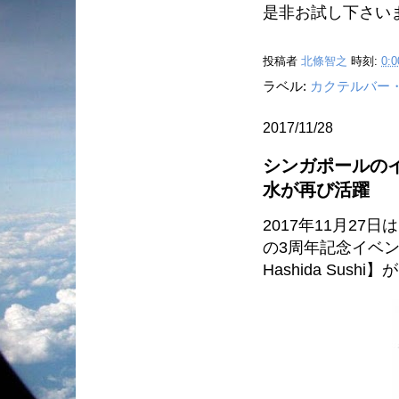
是非お試し下さい
投稿者
北條智之
時刻:
0:0
ラベル:
カクテルバー
2017/11/28
シンガポールの
水が再び活躍
2017年11月27日
の3周年記念イベント第2弾
Hashida Sus