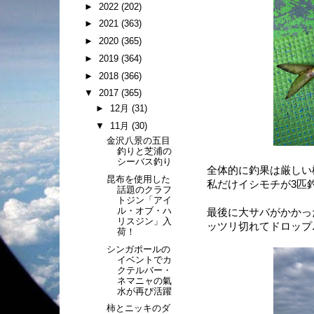
►
2022
(202)
►
2021
(363)
►
2020
(365)
►
2019
(364)
►
2018
(366)
▼
2017
(365)
►
12月
(31)
▼
11月
(30)
金沢八景の五目
釣りと芝浦の
シーバス釣り
全体的に釣果は厳しい
昆布を使用した
私だけイシモチが3匹釣れ
話題のクラフ
トジン「アイ
ル・オブ・ハ
最後に大サバがかかっ
リスジン」入
ッツリ切れてドロップ..
荷！
シンガポールの
イベントでカ
クテルバー・
ネマニャの氣
水が再び活躍
柿とニッキのダ