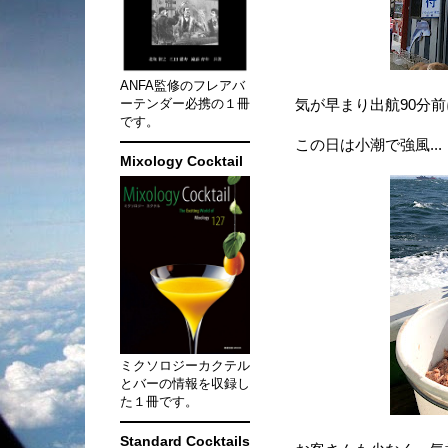
ANFA監修のフレアバ
ーテンダー必携の１冊
気が早まり出航90分前
です。
この日は小潮で強風...
Mixology Cocktail
ミクソロジーカクテル
とバーの情報を収録し
た１冊です。
Standard Cocktails