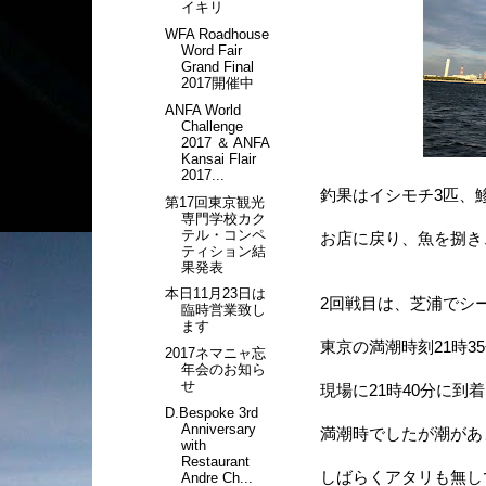
イキリ
WFA Roadhouse
Word Fair
Grand Final
2017開催中
ANFA World
Challenge
2017 ＆ ANFA
Kansai Flair
2017...
釣果はイシモチ3匹、鯵
第17回東京観光
専門学校カク
テル・コンペ
お店に戻り、魚を捌き、
ティション結
果発表
本日11月23日は
2回戦目は、芝浦でシ
臨時営業致し
ます
東京の満潮時刻21時3
2017ネマニャ忘
年会のお知ら
せ
現場に21時40分に到
D.Bespoke 3rd
Anniversary
満潮時でしたが潮があま
with
Restaurant
しばらくアタリも無し
Andre Ch...