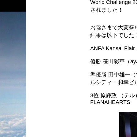
World Challenge
されました！
お陰さまで大変盛
結果は以下でした
ANFA Kansai F
優勝 笹田彩華（aya
準優勝 田中雄一（YUI
ルシティー和幸ビ
3位 原輝政 （テル）選手
FLANAHEARTS