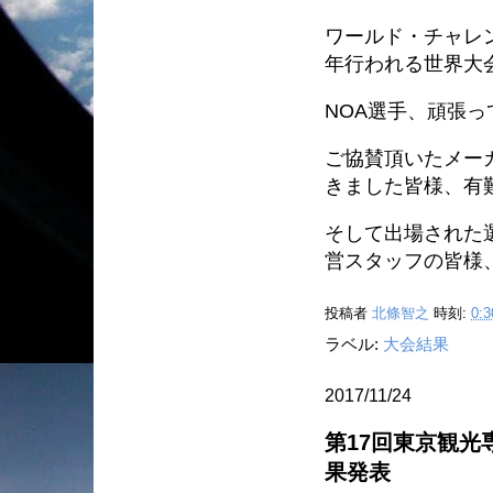
ワールド・チャレ
年行われる世界大
NOA選手、頑張っ
ご協賛頂いたメー
きました皆様、有
そして出場された
営スタッフの皆様
投稿者
北條智之
時刻:
0:3
ラベル:
大会結果
2017/11/24
第17回東京観
果発表