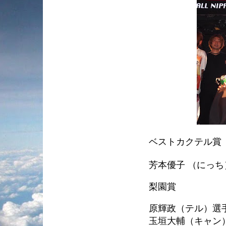
ベストカクテル賞
芳本優子 （にっち）選
梨園賞
原輝政（テル）選
玉垣大輔（キャン