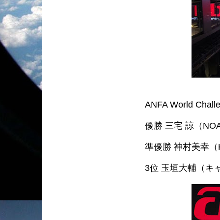
ANFA World C
優勝 三宅 諒（N
準優勝 神村美幸（KA
3位 玉垣大輔（キャン