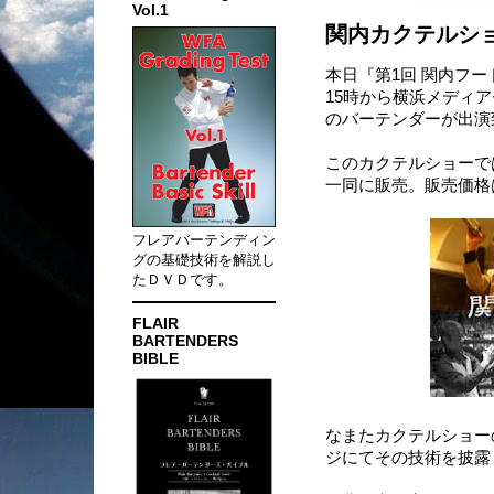
Vol.1
関内カクテルシ
本日『第1回 関内フ
15時から横浜メディ
のバーテンダーが出演
このカクテルショーで
一同に販売。販売価格
フレアバーテンディン
グの基礎技術を解説し
たＤＶＤです。
FLAIR
BARTENDERS
BIBLE
なまたカクテルショー
ジにてその技術を披露