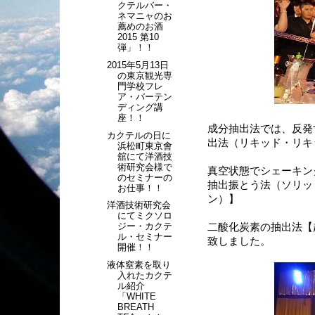
クテルバー・
ネマニャのお
薦めのお酒
2015 第10
弾」！！
2015年5月13日
の東京観光専
門学校フレ
ア・バーテン
ディング講
座！！
成分抽出法では、反発
カクテルの日に
出法（リキッド・リキ
浜松町東京會
舘にて洋酒技
術研究会様で
真空状態でシェーキン
のセミナーの
抽出振とう法（ソリッ
お仕事！！
ン）】
洋酒技術研究会
にてミクソロ
ジー・カクテ
二酸化炭素の抽出法【
ル・セミナー
致しました。
開催！！
液体窒素を取り
入れたカクテ
ル紹介
「WHITE
BREATH