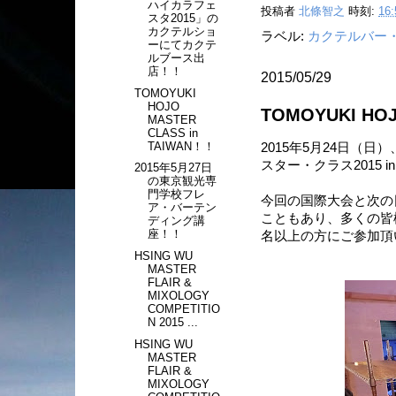
ハイカラフェ
投稿者
北條智之
時刻:
16:
スタ2015」の
カクテルショ
ラベル:
カクテルバー
ーにてカクテ
ルブース出
店！！
2015/05/29
TOMOYUKI
HOJO
TOMOYUKI HOJ
MASTER
CLASS in
TAIWAN！！
2015年5月24日（日）、
スター・クラス2015 
2015年5月27日
の東京観光専
門学校フレ
今回の国際大会と次の
ア・バーテン
こともあり、多くの皆
ディング講
座！！
名以上の方にご参加頂
HSING WU
MASTER
FLAIR &
MIXOLOGY
COMPETITIO
N 2015 ...
HSING WU
MASTER
FLAIR &
MIXOLOGY