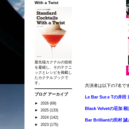
With a Twist
最先端カクテルの技術
を凝縮し、そのテクニ
ックとレシピを掲載し
たカクテルブックで
す。
共演者は以下の7名で
ブログ アーカイブ
Le Bar Sur.e Tの井
►
2026
(69)
Black Velvetの荘加
►
2025
(133)
►
2024
(142)
Bar Brilliantの田村 
►
2023
(175)