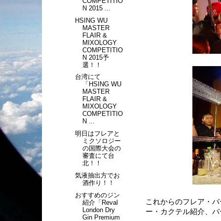
COMPETITIO
N 2015 ...
HSING WU
MASTER
FLAIR &
MIXOLOGY
COMPETITIO
N 2015予
選！！
台湾にて
「HSING WU
MASTER
FLAIR &
MIXOLOGY
COMPETITIO
N ...
明日はフレアと
ミクソロジー
の国際大会の
審査にて台
北！！
気液抽出方でお
酒作り！！
おすすめのジン
これからのフレア・バ
紹介「Reval
London Dry
ー・カクテル紹介、バ
Gin Premium