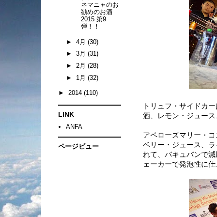
ネマニャのお
勧めのお酒
2015 第9
弾！！
►
4月
(30)
►
3月
(31)
►
2月
(28)
►
1月
(32)
►
2014
(110)
トリュフ・サイドカー
LINK
酒、レモン・ジュース
ANFA
アペローズマリー・コ
ベリー・ジュース、ラ
ページビュー
れて、バキュバンで減
ェーカーで発泡性に仕