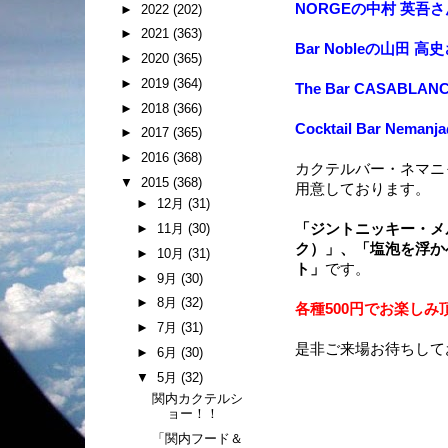
NORGEの中村 英吾さ
►
2022
(202)
►
2021
(363)
Bar Nobleの山田 高
►
2020
(365)
►
2019
(364)
The Bar CASABL
►
2018
(366)
Cocktail Bar Nem
►
2017
(365)
►
2016
(368)
カクテルバー・ネマニ
▼
2015
(368)
用意しております。
►
12月
(31)
►
11月
(30)
「ジントニッキー・メ
ク）」、「塩泡を浮か
►
10月
(31)
ト」
です。
►
9月
(30)
►
8月
(32)
各種500円でお楽しみ
►
7月
(31)
是非ご来場お待ちして
►
6月
(30)
▼
5月
(32)
関内カクテルシ
ョー！！
「関内フード＆