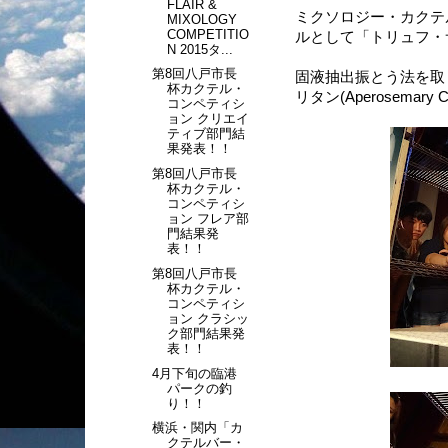
FLAIR &
ミクソロジー・カクテ
MIXOLOGY
COMPETITIO
ルとして「トリュフ・サイド
N 2015タ...
第8回八戸市長
固液抽出振とう法を取
杯カクテル・
リタン(Aperosemary
コンペティシ
ョン クリエイ
ティブ部門結
果発表！！
第8回八戸市長
杯カクテル・
コンペティシ
ョン フレア部
門結果発
表！！
第8回八戸市長
杯カクテル・
コンペティシ
ョン クラシッ
ク部門結果発
表！！
4月下旬の臨港
パークの釣
り！！
横浜・関内「カ
クテルバー・