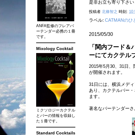
是非お立ち寄り下さい
投稿者
北條智之
時刻:
10:
ラベル:
CATMANの
ANFA監修のフレアバ
ーテンダー必携の１冊
2015/05/30
です。
「関内フード＆ハ
Mixology Cocktail
ーにてカクテル
2015年5月30、31
が開催されます。
31日には、横浜メデ
あり、カクテルバー・ネ
ます。
著名なバーテンダーさ
ミクソロジーカクテル
とバーの情報を収録し
た１冊です。
Standard Cocktails