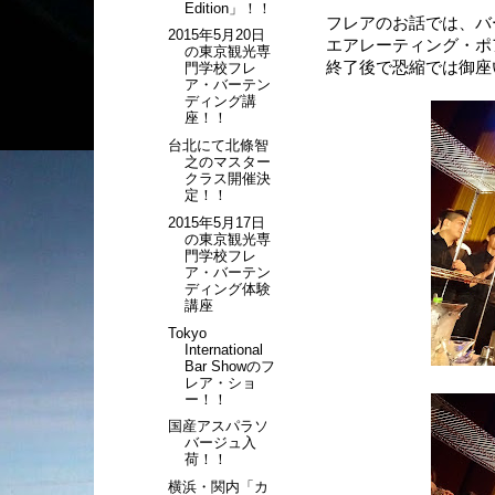
Edition」！！
フレアのお話では、バ
2015年5月20日
エアレーティング・ポ
の東京観光専
終了後で恐縮では御座
門学校フレ
ア・バーテン
ディング講
座！！
台北にて北條智
之のマスター
クラス開催決
定！！
2015年5月17日
の東京観光専
門学校フレ
ア・バーテン
ディング体験
講座
Tokyo
International
Bar Showのフ
レア・ショ
ー！！
国産アスパラソ
バージュ入
荷！！
横浜・関内「カ