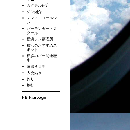
カクテル紹介
ジン紹介
ノンアルコールジ
ン
バーテンダー・ス
クール
横浜ジン蒸溜所
横浜のおすすめス
ポット
横浜のバー関連歴
史
蒸留所見学
大会結果
釣り
旅行
FB Fanpage