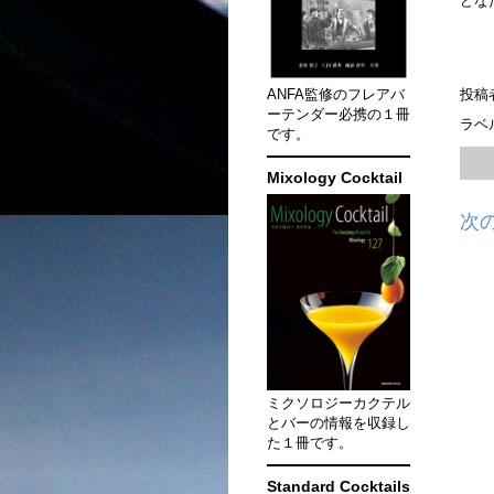
どな
ANFA監修のフレアバ
投稿
ーテンダー必携の１冊
ラベ
です。
Mixology Cocktail
次
ミクソロジーカクテル
とバーの情報を収録し
た１冊です。
Standard Cocktails