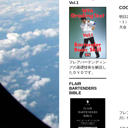
Vol.1
COC
明日
−１
大会「
フレアバーテンディン
グの基礎技術を解説し
たＤＶＤです。
FLAIR
BARTENDERS
BIBLE
フレ
川）