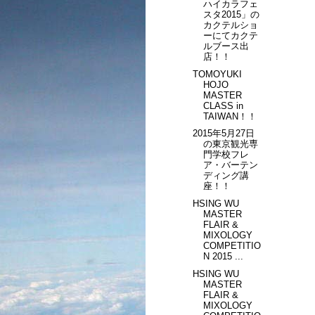
ハイカラフェ
スタ2015」の
カクテルショ
ーにてカクテ
ルブース出
店！！
TOMOYUKI
HOJO
MASTER
CLASS in
TAIWAN！！
2015年5月27日
の東京観光専
門学校フレ
ア・バーテン
ディング講
座！！
HSING WU
MASTER
FLAIR &
MIXOLOGY
COMPETITIO
N 2015 ...
HSING WU
MASTER
FLAIR &
MIXOLOGY