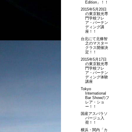
Edition」！！
2015年5月20日
の東京観光専
門学校フレ
ア・バーテン
ディング講
座！！
台北にて北條智
之のマスター
クラス開催決
定！！
2015年5月17日
の東京観光専
門学校フレ
ア・バーテン
ディング体験
講座
Tokyo
International
Bar Showのフ
レア・ショ
ー！！
国産アスパラソ
バージュ入
荷！！
横浜・関内「カ