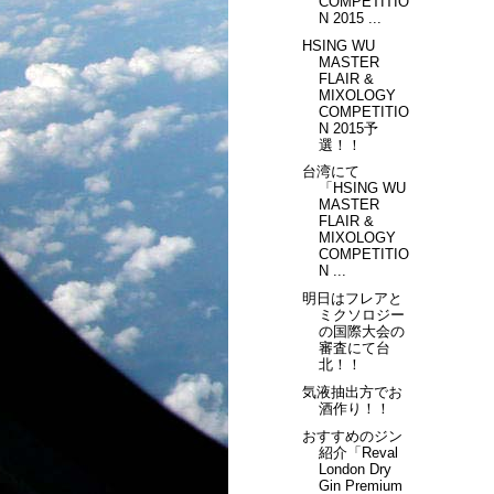
COMPETITIO
N 2015 ...
HSING WU
MASTER
FLAIR &
MIXOLOGY
COMPETITIO
N 2015予
選！！
台湾にて
「HSING WU
MASTER
FLAIR &
MIXOLOGY
COMPETITIO
N ...
明日はフレアと
ミクソロジー
の国際大会の
審査にて台
北！！
気液抽出方でお
酒作り！！
おすすめのジン
紹介「Reval
London Dry
Gin Premium