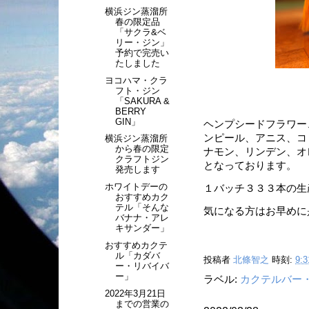
横浜ジン蒸溜所
春の限定品
「サクラ&ベ
リー・ジン」
予約で完売い
たしました
ヨコハマ・クラ
フト・ジン
「SAKURA &
BERRY
GIN」
ヘンプシードフラワー
ンピール、アニス、コ
横浜ジン蒸溜所
から春の限定
ナモン、リンデン、オ
クラフトジン
となっております。
発売します
ホワイトデーの
１バッチ３３３本の生
おすすめカク
テル「そんな
気になる方はお早めに是
バナナ・アレ
キサンダー」
おすすめカクテ
ル「カダバ
投稿者
北條智之
時刻:
9:3
ー・リバイバ
ー」
ラベル:
カクテルバー
2022年3月21日
までの営業の