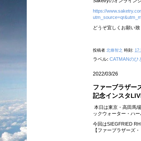
Saketryのオンラ
https://www.saketry.c
utm_source=qr&utm_m
どうぞ宜しくお願い致
投稿者
北條智之
時刻:
17:
ラベル:
CATMANの
2022/03/26
ファーブラザー
記念インスタLIV
本日は東京・高田馬場の
ックウォーター・ハー
今回はSIEGFRIED 
【ファーブラザーズ・