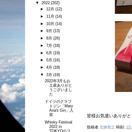
▼
2022
(202)
►
12月
(12)
►
11月
(14)
►
10月
(14)
►
9月
(13)
►
8月
(26)
►
7月
(18)
►
6月
(19)
►
5月
(16)
►
4月
(18)
▼
3月
(19)
2022年3月もお
土産ありがと
うございまし
た
ドイツのクラフ
トジン「Mary
Ana's Gin」入
荷
皆様お気遣いありがと
Whisky Festival
2022 in
投稿者
北條智之
時刻:
12:
TOKYOのフ