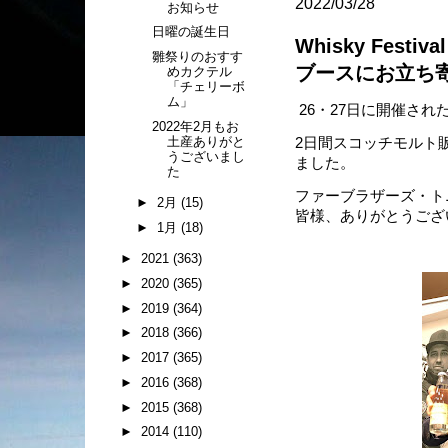
2022/03/28
お知らせ
日曜の誕生日
Whisky Fest
雛祭りのおすす
ブースにお立ち
めカクテル
「チェリーボ
ム」
26・27日に開催された「Whi
2022年2月もお
土産ありがと
2日間スコッチモルト
うございまし
ました。
た
ファーブラザーズ・ト
►
2月
(15)
皆様、ありがとうござ
►
1月
(18)
►
2021
(363)
►
2020
(365)
►
2019
(364)
►
2018
(366)
►
2017
(365)
►
2016
(368)
►
2015
(368)
►
2014
(110)