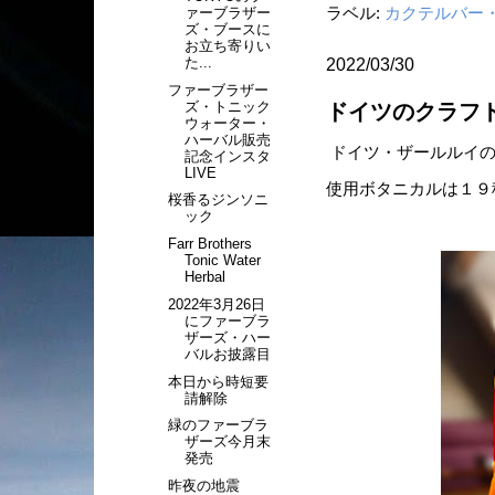
ラベル:
カクテルバー
ァーブラザー
ズ・ブースに
お立ち寄りい
た...
2022/03/30
ファーブラザー
ズ・トニック
ドイツのクラフトジン
ウォーター・
ハーバル販売
ドイツ・ザールルイのザー
記念インスタ
LIVE
使用ボタニカルは１９
桜香るジンソニ
ック
Farr Brothers
Tonic Water
Herbal
2022年3月26日
にファーブラ
ザーズ・ハー
バルお披露目
本日から時短要
請解除
緑のファーブラ
ザーズ今月末
発売
昨夜の地震