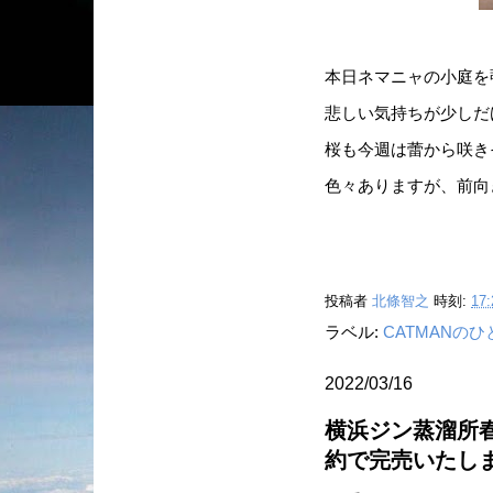
本日ネマニャの小庭を
悲しい気持ちが少しだ
桜も今週は蕾から咲きそ
色々ありますが、前向
投稿者
北條智之
時刻:
17:
ラベル:
CATMANの
2022/03/16
横浜ジン蒸溜所
約で完売いたし