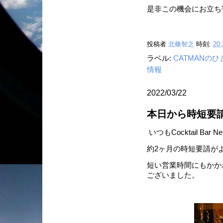
是非この機会にお立ち
投稿者
北條智之
時刻:
20:
ラベル:
CATMANの
情報
2022/03/22
本日から時短要
いつもCocktail B
約2ヶ月の時短要請が
短い営業時間にもかか
ございました。