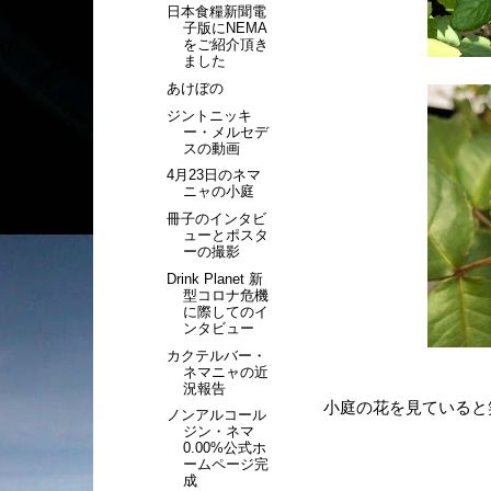
日本食糧新聞電
子版にNEMA
をご紹介頂き
ました
あけぼの
ジントニッキ
ー・メルセデ
スの動画
4月23日のネマ
ニャの小庭
冊子のインタビ
ューとポスタ
ーの撮影
Drink Planet 新
型コロナ危機
に際してのイ
ンタビュー
カクテルバー・
ネマニャの近
況報告
小庭の花を見ていると
ノンアルコール
ジン・ネマ
0.00%公式ホ
ームページ完
成