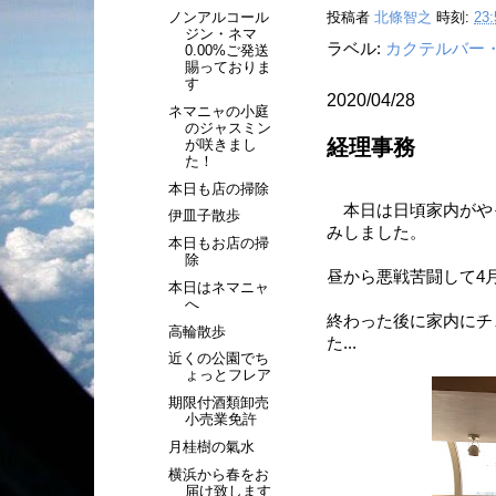
ノンアルコール
投稿者
北條智之
時刻:
23:
ジン・ネマ
ラベル:
カクテルバー
0.00%ご発送
賜っておりま
す
2020/04/28
ネマニャの小庭
のジャスミン
経理事務
が咲きまし
た！
本日も店の掃除
本日は日頃家内がや
伊皿子散歩
みしました。
本日もお店の掃
除
昼から悪戦苦闘して4
本日はネマニャ
へ
終わった後に家内にチ
高輪散歩
た...
近くの公園でち
ょっとフレア
期限付酒類卸売
小売業免許
月桂樹の氣水
横浜から春をお
届け致します