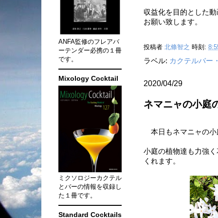
収益化を目的とした動
お願い致します。
ANFA監修のフレアバ
投稿者
北條智之
時刻:
8:5
ーテンダー必携の１冊
です。
ラベル:
カクテルバー
Mixology Cocktail
2020/04/29
ネマニャの小庭
本日もネマニャの小
小庭の植物達も力強く
くれます。
ミクソロジーカクテル
とバーの情報を収録し
た１冊です。
Standard Cocktails