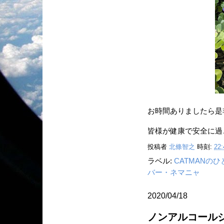
お時間ありましたら是
皆様が健康で安全に過
投稿者
北條智之
時刻:
22:
ラベル:
CATMANの
バー・ネマニャ
2020/04/18
ノンアルコールジ