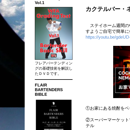
Vol.1
カクテルバー・
ステイホーム週間の
すようご自宅で簡単に
https://youtu.be/gdeU
フレアバーテンディン
グの基礎技術を解説し
たＤＶＤです。
FLAIR
BARTENDERS
BIBLE
①お家にある焼酎をベ
②スーパーマーケット
テル