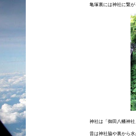
亀塚裏には神社に繋が
神社は「御田八幡神社
昔は神社脇や裏から水