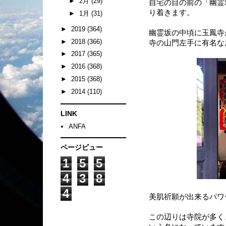
►
2月
(29)
自宅の目の前の「幽霊
り着きます。
►
1月
(31)
►
2019
(364)
幽霊坂の中頃に玉鳳寺
►
2018
(366)
寺の山門左手に有名な
►
2017
(365)
►
2016
(368)
►
2015
(368)
►
2014
(110)
LINK
ANFA
ページビュー
1
5
5
4
3
8
4
美肌祈願が出来るパワ
この辺りは寺院が多く