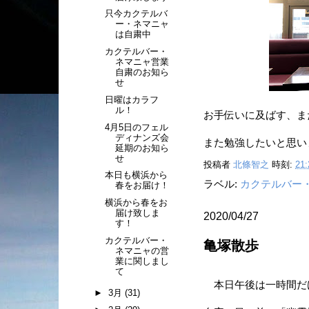
只今カクテルバ
ー・ネマニャ
は自粛中
カクテルバー・
ネマニャ営業
自粛のお知ら
せ
日曜はカラフ
ル！
お手伝いに及ばす、まだ
4月5日のフェル
ディナンズ会
また勉強したいと思い
延期のお知ら
せ
投稿者
北條智之
時刻:
21:
本日も横浜から
ラベル:
カクテルバー
春をお届け！
横浜から春をお
届け致しま
2020/04/27
す！
カクテルバー・
亀塚散歩
ネマニャの営
業に関しまし
て
本日午後は一時間だ
►
3月
(31)