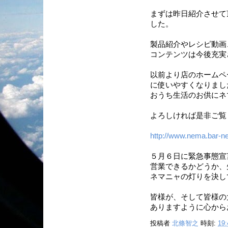
まずは昨日紹介させて
した。
製品紹介やレシピ動画
コンテンツは今後充実
以前より店のホームペ
に使いやすくなりまし
おうち生活のお供にネ
よろしければ是非ご覧
http://www.nema.bar-
５月６日に緊急事態宣
営業できるかどうか、
ネマニャの灯りを決し
皆様が、そして皆様の
ありますように心から
投稿者
北條智之
時刻:
19: