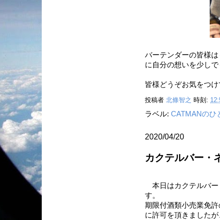
バーテンダーの皆様は
に自分の想いを少しで
皆様どうぞお気をつけ
投稿者
北條智之
時刻:
12:
ラベル:
CATMANの
2020/04/20
カクテルバー・
本日はカクテルバー
す。
期限付酒類小売業免許
に許可を頂きましたが