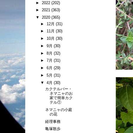
►
2022
(202)
►
2021
(363)
▼
2020
(365)
►
12月
(31)
►
11月
(30)
►
10月
(30)
►
9月
(30)
►
8月
(32)
►
7月
(31)
►
6月
(29)
►
5月
(31)
▼
4月
(30)
カクテルバー・
ネマニャのお
家で簡単カク
テル①
ネマニャの小庭
の花
経理事務
亀塚散歩