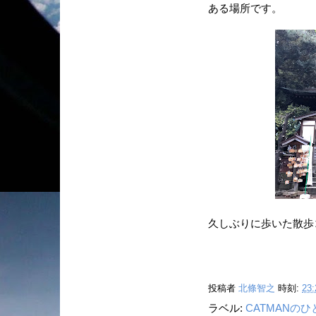
ある場所です。
久しぶりに歩いた散歩コ
投稿者
北條智之
時刻:
23:
ラベル:
CATMANの