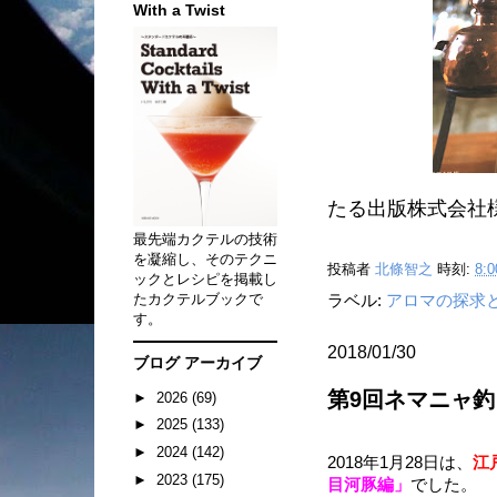
With a Twist
たる出版株式会社様
最先端カクテルの技術
を凝縮し、そのテクニ
投稿者
北條智之
時刻:
8:0
ックとレシピを掲載し
たカクテルブックで
ラベル:
アロマの探求
す。
2018/01/30
ブログ アーカイブ
第9回ネマニャ釣
►
2026
(69)
►
2025
(133)
►
2024
(142)
2018年1月28日は、
江
►
2023
(175)
目河豚編」
でした。