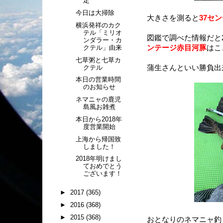
定
今日は大掃除
大きさを測ると
37セ
横浜発祥のカク
テル「ミリオ
図鑑で調べた情報だと
ンダラー・カ
クテル」由来
ンテージ赤目河豚
はこ
七草粥と七草カ
クテル
蒲生さんといい勝負出来
本日の営業時間
のお知らせ
ネマニャの鹿児
島風お雑煮
本日から2018年
度営業開始
上海から帰国致
しました！
2018年明けまし
ておめでとう
ございます！
►
2017
(365)
►
2016
(368)
►
2015
(368)
おとなりのネマニャ釣