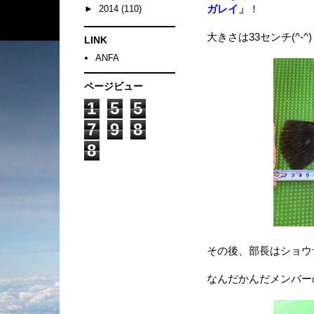
ガレイ」
！
►
2014
(110)
大きさは33センチ(^-^)
LINK
ANFA
ページビュー
1
5
5
7
9
8
8
その後、部長はショウ
なんだかんだメンバーの