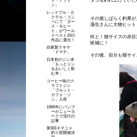
タコも釣れ上げていた
ト・アブサ
ン」
レッドブル・カ
クテル・コン
その後しばらく釣果が
ペにて「ダー
蒲生さんに大物ヒット
ス・モヒー
ト」がワール
ドベスト20の
何と！猫サイズの赤目
作品に選出！
候補に！
自家製ラキヤ
「ドマチ」
その後、自分も猫サイ
日本初のジン本
「もっとジン
をおいしく飲
む本」
コーヒー味のク
ラフトジン
「プルット・
カフェ・ジ
ン」入荷
1886年にバンブ
ーがニューヨ
ークで流行の
記事
第9回ネマニャ
釣り部開催決