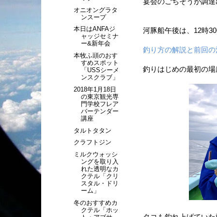
宴会のごちそうが調達出
オニオングラタ
ンスープ
本日はANFAジ
河豚船午後は、12時3
ャッジセミナ
ー&新年会
釣り方の解説と前回の
本牧ふ頭のおす
すめスポット
釣りはじめの最初の場
「USSシーメ
ンスクラブ」
2018年1月18日
の東京観光専
門学校フレア
バーテンダー
講座
タルトタタン
クラフトジン
ミルクウォッシ
ングを取り入
れた透明なカ
クテル「クリ
スタル・ドリ
ーム」
冬のおすすめカ
クテル「ホッ