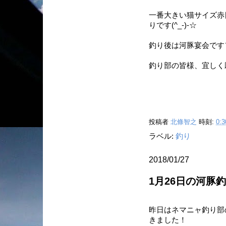
一番大きい猫サイズ赤
りです(^_-)-☆
釣り後は河豚宴会です＼(
釣り部の皆様、宜しく
投稿者
北條智之
時刻:
0:3
ラベル:
釣り
2018/01/27
1月26日の河豚
昨日はネマニャ釣り部
きました！