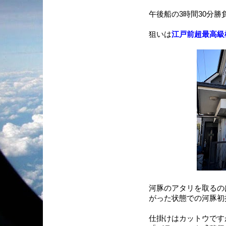
午後船の3時間30分勝
狙いは
江戸前超最高級
河豚のアタリを取るの
がった状態での河豚初
仕掛けはカットウです