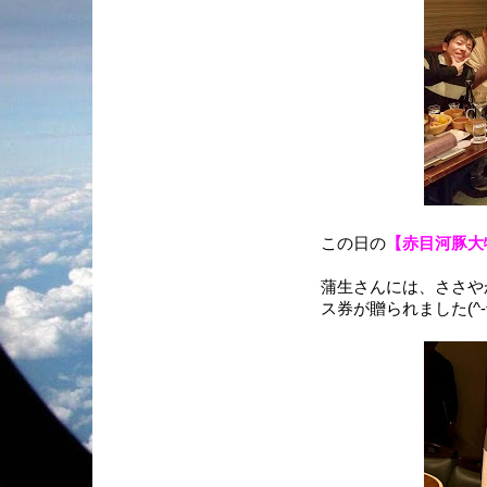
この日の
【赤目河豚大
蒲生さんには、ささや
ス券が贈られました(^-^