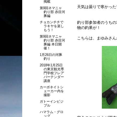
掲載
天気は曇りで寒かった
第9回ネマニャ
釣り部 赤目河
豚編
チョカンチチで
釣り部参加者のうちの
ラキヤを楽し
物の釣果が！
もう！
第9回ネマニャ
こちらは、まゆみさん
釣り部 赤目河
豚編 本日開
催！
1月26日の河豚
釣り
2018年1月25日
の東京観光専
門学校フレア
バーテンダー
講座
カーボネイトシ
ェーカー内を
撮影
ガトーインビジ
ブル
ハマラム・グロ
ッグ