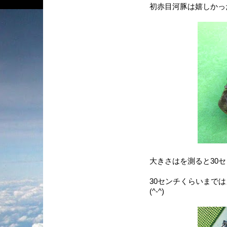
初赤目河豚は嬉しかった
大きさはを測ると30
30センチくらいまで
(^-^)