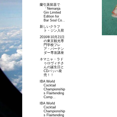
蘭引蒸留器で
「Nemanja
Gin Limited
Edition for
Bar Soul Co...
新しいクラフ
ト・ジン入荷
2016年10月21日
の東京観光専
門学校フレ
ア・バーテン
ダー専攻講座
ネマニャ・ラド
ゥロヴィチさ
んの誕生日と
CDバッハ発
売！！
IBA World
Cocktail
Championship
s Flairtending
Comp...
IBA World
Cocktail
Championship
s Flairtending