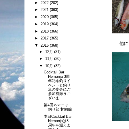
►
2022
(202)
►
2021
(363)
►
2020
(365)
►
2019
(364)
►
2018
(366)
►
2017
(365)
他に
▼
2016
(368)
►
12月
(31)
►
11月
(30)
▼
10月
(32)
Cocktail Bar
Nemanja 3周
年記念釣りイ
ベントと釣り
魚の宴会にご
参加有難うご
ざいま...
第4回ネマニャ
釣り部 甘鯛編
本日Cocktail Bar
Nemanjaは3
周年を迎えま