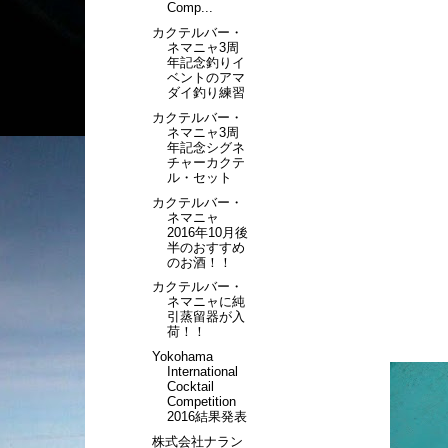
Comp...
カクテルバー・
ネマニャ3周
年記念釣りイ
ベントのアマ
ダイ釣り練習
カクテルバー・
ネマニャ3周
年記念シグネ
チャーカクテ
ル・セット
カクテルバー・
ネマニャ
2016年10月後
半のおすすめ
のお酒！！
カクテルバー・
ネマニャに純
引蒸留器が入
荷！！
Yokohama
International
Cocktail
Competition
2016結果発表
株式会社ナラン