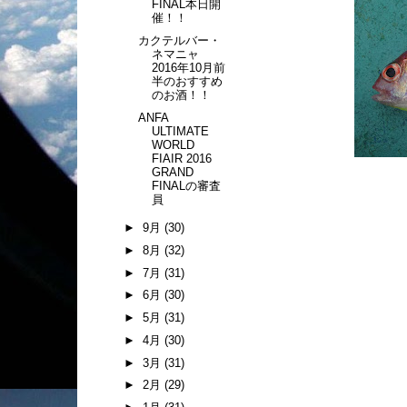
FINAL本日開
催！！
カクテルバー・
ネマニャ
2016年10月前
半のおすすめ
のお酒！！
ANFA
ULTIMATE
WORLD
FIAIR 2016
GRAND
FINALの審査
員
►
9月
(30)
►
8月
(32)
►
7月
(31)
►
6月
(30)
►
5月
(31)
►
4月
(30)
►
3月
(31)
►
2月
(29)