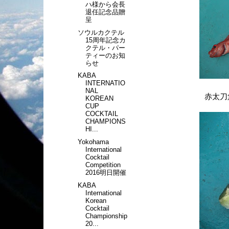
ハ様から会長
退任記念品贈
呈
ソウルカクテル
15周年記念カ
クテル・パー
ティーのお知
らせ
KABA
INTERNATIO
NAL
赤太刀
KOREAN
CUP
COCKTAIL
CHAMPIONS
HI...
Yokohama
International
Cocktail
Competition
2016明日開催
KABA
International
Korean
Cocktail
Championship
20...