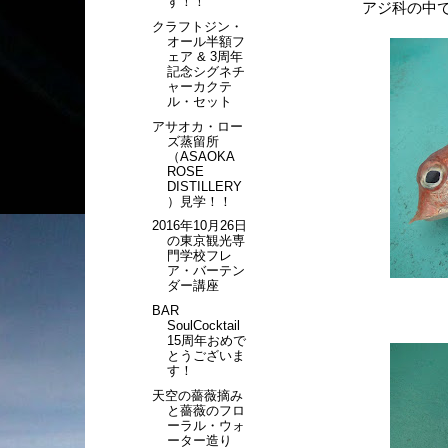
す！！
アジ科の中
クラフトジン・
オール半額フ
ェア & 3周年
記念シグネチ
ャーカクテ
ル・セット
アサオカ・ロー
ズ蒸留所
（ASAOKA
ROSE
DISTILLERY
）見学！！
2016年10月26日
の東京観光専
門学校フレ
ア・バーテン
ダー講座
BAR
SoulCocktail
15周年おめで
とうございま
す！
天空の薔薇摘み
と薔薇のフロ
ーラル・ウォ
ーター造り