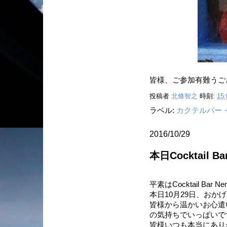
皆様、ご参加有難うご
投稿者
北條智之
時刻:
15:
ラベル:
カクテルバー
2016/10/29
本日Cocktail 
平素はCocktail B
本日10月29日、おか
皆様から温かいお心遣
の気持ちでいっぱいで
皆様いつも本当にあり