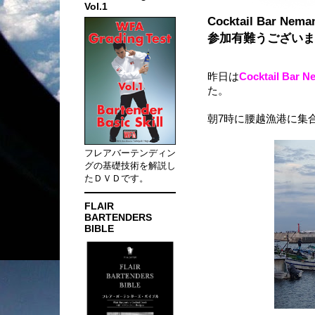
Vol.1
Cocktail Bar
参加有難うございま
昨日は
Cocktail B
た。
朝7時に腰越漁港に集
フレアバーテンディン
グの基礎技術を解説し
たＤＶＤです。
FLAIR
BARTENDERS
BIBLE