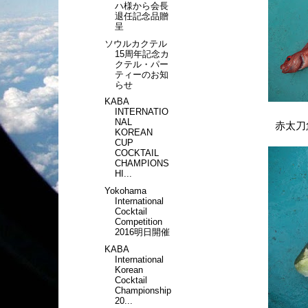
ハ様から会長
退任記念品贈
呈
ソウルカクテル
15周年記念カ
クテル・パー
ティーのお知
らせ
KABA
INTERNATIO
NAL
赤太刀
KOREAN
CUP
COCKTAIL
CHAMPIONS
HI...
Yokohama
International
Cocktail
Competition
2016明日開催
KABA
International
Korean
Cocktail
Championship
20...