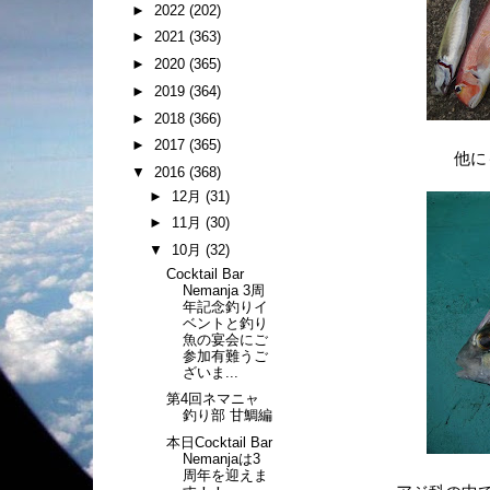
►
2022
(202)
►
2021
(363)
►
2020
(365)
►
2019
(364)
►
2018
(366)
►
2017
(365)
他に
▼
2016
(368)
►
12月
(31)
►
11月
(30)
▼
10月
(32)
Cocktail Bar
Nemanja 3周
年記念釣りイ
ベントと釣り
魚の宴会にご
参加有難うご
ざいま...
第4回ネマニャ
釣り部 甘鯛編
本日Cocktail Bar
Nemanjaは3
周年を迎えま