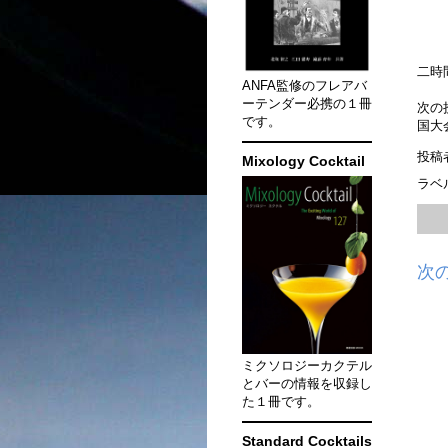
二時
ANFA監修のフレアバ
ーテンダー必携の１冊
次の
です。
国大
投稿
Mixology Cocktail
ラベ
次
ミクソロジーカクテル
とバーの情報を収録し
た１冊です。
Standard Cocktails