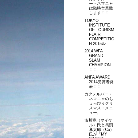
ー・ネマニャ
は臨時営業致
します！！
TOKYO
INSTITUTE
OF TOURISM
FLAIR
COMPETITIO
N 2015ル...
2014 WFA
GRAND
SLAM
CHAMPION
！！
ANFA AWARD
2014受賞者発
表！！
カクテルバー・
ネマニャのち
ょっぴりクリ
スマス・メニ
ュー。
市川寛（マイケ
ル）氏と馬渕
孝太郎（Co）
氏が「MY