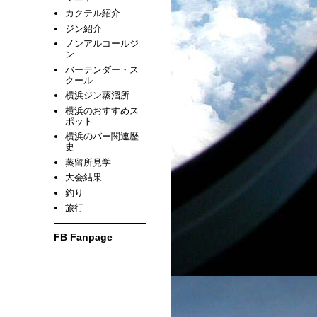
カクテル紹介
ジン紹介
ノンアルコールジ
ン
バーテンダー・ス
クール
横浜ジン蒸溜所
横浜のおすすめス
ポット
横浜のバー関連歴
史
蒸留所見学
大会結果
釣り
旅行
FB Fanpage