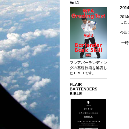
Vol.1
20
20
した
今回
一時
フレアバーテンディン
グの基礎技術を解説し
たＤＶＤです。
FLAIR
BARTENDERS
BIBLE