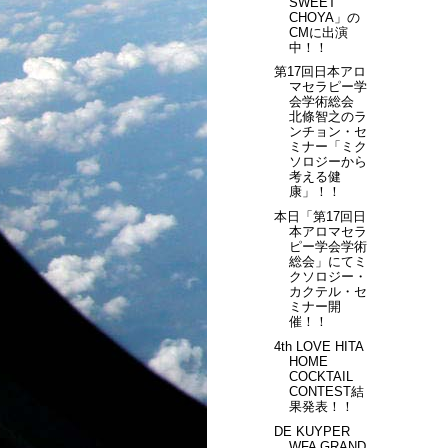
SWEET
CHOYA」の
CMに出演
中！！
第17回日本アロ
マセラピー学
会学術総会
北條智之のラ
ンチョン・セ
ミナー「ミク
ソロジーから
考える健
康」！！
本日「第17回日
本アロマセラ
ピー学会学術
総会」にてミ
クソロジー・
カクテル・セ
ミナー開
催！！
4th LOVE HITA
HOME
COCKTAIL
CONTEST結
果発表！！
DE KUYPER
WFA GRAND