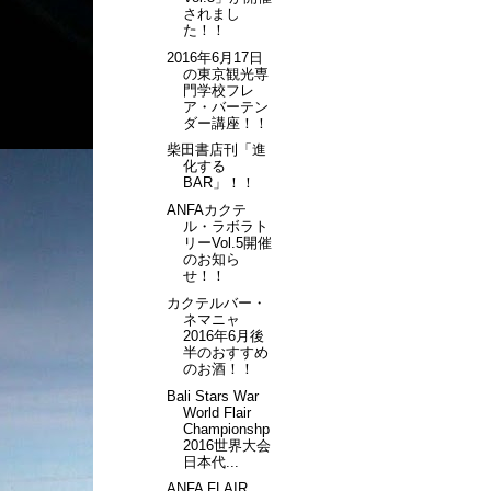
されまし
た！！
2016年6月17日
の東京観光専
門学校フレ
ア・バーテン
ダー講座！！
柴田書店刊「進
化する
BAR」！！
ANFAカクテ
ル・ラボラト
リーVol.5開催
のお知ら
せ！！
カクテルバー・
ネマニャ
2016年6月後
半のおすすめ
のお酒！！
Bali Stars War
World Flair
Championshp
2016世界大会
日本代...
ANFA FLAIR