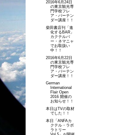
2016年6月24日
の東京観光専
門学校フレ
ア・バーテン
ダー講座！！
柴田書店刊「進
化するBAR」
カクテルバ
ー・ネマニャ
でお取扱い
中！！
2016年6月22日
の東京観光専
門学校フレ
ア・バーテン
ダー講座！！
German
International
Flair Open
2016 開催の
お知らせ！！
本日はTVの取材
でした！！
本日「ANFAカ
クテル・ラボ
ラトリー
Vol.5」が開催