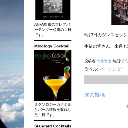
ANFA監修のフレアバ
ーテンダー必携の１冊
です。
6月3日のダンスセッ
Mixology Cocktail
生徒の皆さん、来週も
投稿者
北條智之
時刻:
8:0
ラベル:
バーテンダー
次の投稿
ミクソロジーカクテル
とバーの情報を収録し
た１冊です。
Standard Cocktails