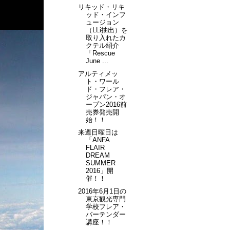
リキッド・リキ
ッド・インフ
ュージョン
（LLi抽出）を
取り入れたカ
クテル紹介
「Rescue
June ...
アルティメッ
ト・ワール
ド・フレア・
ジャパン・オ
ープン2016前
売券発売開
始！！
来週日曜日は
「ANFA
FLAIR
DREAM
SUMMER
2016」開
催！！
2016年6月1日の
東京観光専門
学校フレア・
バーテンダー
講座！！