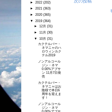
次の投稿
►
2022
(202)
►
2021
(363)
►
2020
(365)
▼
2019
(364)
►
12月
(31)
►
11月
(30)
▼
10月
(31)
カクテルバー・
ネマニャのハ
ロウィンカク
テル2019
ノンアルコール
ジン・ネマ
0.00%アブサ
ン 11月7日発
売
カクテルバー・
ネマニャはお
陰様で本日6
周年を迎えま
す！
ノンアルコール
ジン・ネマ
0.00%アブサ