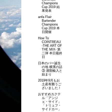
Champions
Cup 2019 結
果発表
anfa Flair
Bartender
Champions
Cup 2019 本
日開催
How To
COINTREAU
-THE ART OF
THE MIX- 第
二弾 本日最終
日
日本のバー誕生
の地 横濱の話
③ 酒類輸入と
始まり
2019年9月もお
土産有難うご
ざいました！
おすすめカクテ
ル「アンジ
ェ・サイド」
「トリュフ・
サイドカー」