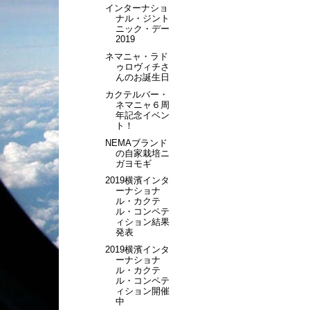
インターナショ
ナル・ジント
ニック・デー
2019
ネマニャ・ラド
ゥロヴィチさ
んのお誕生日
カクテルバー・
ネマニャ６周
年記念イベン
ト！
NEMAブランド
の自家栽培ニ
ガヨモギ
2019横濱インタ
ーナショナ
ル・カクテ
ル・コンペテ
ィション結果
発表
2019横濱インタ
ーナショナ
ル・カクテ
ル・コンペテ
ィション開催
中