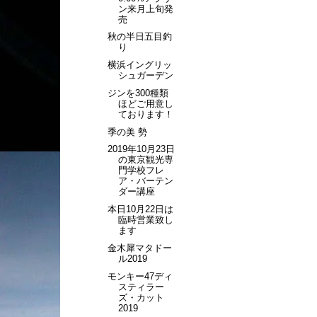
ン来月上旬発
売
秋の半日五目釣
り
横浜イングリッ
シュガーデン
ジンを300種類
ほどご用意し
ております！
季の美 勢
2019年10月23日
の東京観光専
門学校フレ
ア・バーテン
ダー講座
本日10月22日は
臨時営業致し
ます
金木犀マタドー
ル2019
モンキー47ディ
スティラー
ズ・カット
2019