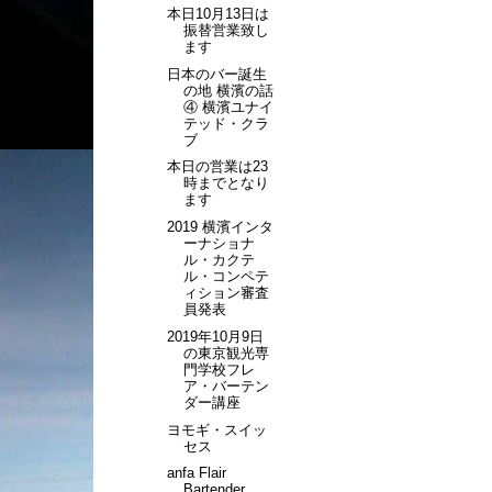
本日10月13日は
振替営業致し
ます
日本のバー誕生
の地 横濱の話
④ 横濱ユナイ
テッド・クラ
ブ
本日の営業は23
時までとなり
ます
2019 横濱インタ
ーナショナ
ル・カクテ
ル・コンペテ
ィション審査
員発表
2019年10月9日
の東京観光専
門学校フレ
ア・バーテン
ダー講座
ヨモギ・スイッ
セス
anfa Flair
Bartender