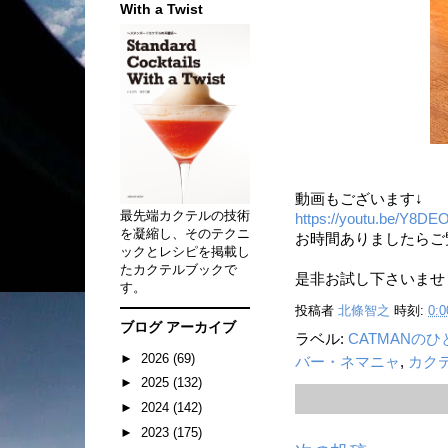
With a Twist
動画もございます↓
最先端カクテルの技術
https://youtu.be/Y8DE
を凝縮し、そのテクニ
お時間ありましたらご
ックとレシピを掲載し
たカクテルブックで
是非お試し下さいませ
す。
投稿者
北條智之
時刻:
0:0
ブログ アーカイブ
ラベル:
CATMANの
►
2026
(69)
バー・ネマニャ
,
カク
►
2025
(132)
►
2024
(142)
►
2023
(175)