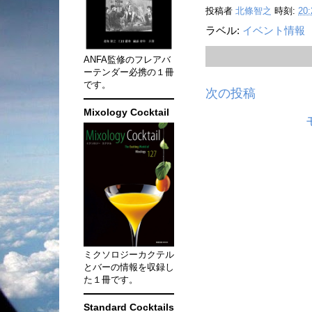
投稿者
北條智之
時刻:
20:
ラベル:
イベント情報
ANFA監修のフレアバ
ーテンダー必携の１冊
です。
次の投稿
Mixology Cocktail
ミクソロジーカクテル
とバーの情報を収録し
た１冊です。
Standard Cocktails