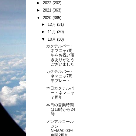
►
2022
(202)
►
2021
(363)
▼
2020
(365)
►
12月
(31)
►
11月
(30)
▼
10月
(30)
カクテルバー・
ネマニャ7周
年をお祝い頂
きありがとう
ございました
カクテルバー・
ネマニャ7周
年プレート
本日カクテルバ
ー・ネマニャ
７周年
本日の営業時間
は18時から24
時
ノンアルコール
ジン
NEMA0.00%
創業2周年