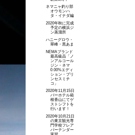
ネマニャ釣り部
オウモンハ
タ・イナダ編
2020年秋に完成
予定の横浜ジ
ン蒸溜所
ハニーグロウ・
翠峰・黒あま
NEMAブランド
最高級品「ノ
ンアルコール
ジン・ネマ
0.00%エディ
ション・プリ
ンセスミチ
コ」
2020年11月15日
バーホテル箱
根香山にてゲ
ストシフトを
行います！
2020年10月21日
の東京観光専
門学校フレア
バーテンダー
実習