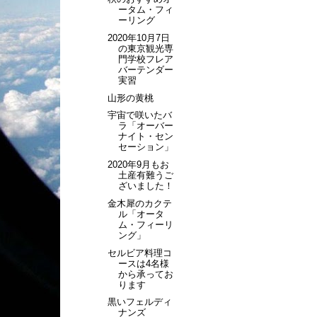
ータム・フィ
ーリング
2020年10月7日
の東京観光専
門学校フレア
バーテンダー
実習
山形の黄桃
宇宙で咲いたバ
ラ「オーバー
ナイト・セン
セーション」
2020年9月もお
土産有難うご
ざいました！
金木犀のカクテ
ル「オータ
ム・フィーリ
ング」
セルビア料理コ
ースは4名様
から承ってお
ります
黒いフェルディ
ナンズ