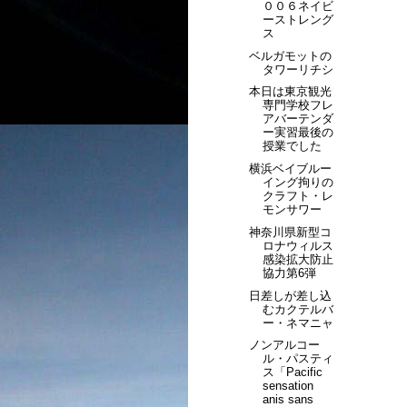
００６ネイビ
ーストレング
ス
ベルガモットの
タワーリチシ
本日は東京観光
専門学校フレ
アバーテンダ
ー実習最後の
授業でした
横浜ベイブルー
イング拘りの
クラフト・レ
モンサワー
神奈川県新型コ
ロナウィルス
感染拡大防止
協力第6弾
日差しが差し込
むカクテルバ
ー・ネマニャ
ノンアルコー
ル・パスティ
ス「Pacific
sensation
anis sans