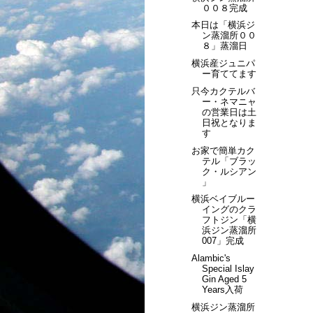
００８完成
本日は「横浜ジ
ン蒸溜所００
８」蒸溜日
横浜産ジュニパ
ー育ててます
只今カクテルバ
ー・ネマニャ
の営業日は土
日祝となりま
す
お家で簡単カク
テル「ブラッ
ク・ルシアン
」
横浜ベイブルー
イングのクラ
フトジン「横
浜ジン蒸溜所
007」完成
Alambic's
Special Islay
Gin Aged 5
Years入荷
横浜ジン蒸溜所