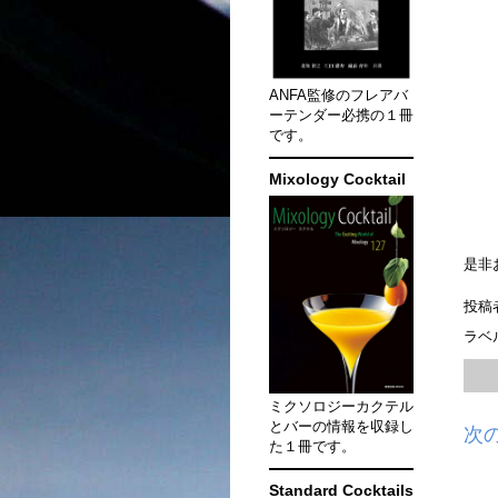
ANFA監修のフレアバ
ーテンダー必携の１冊
です。
Mixology Cocktail
是非
投稿
ラベ
ミクソロジーカクテル
とバーの情報を収録し
次
た１冊です。
Standard Cocktails