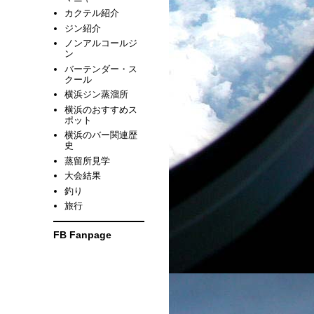
カクテル紹介
ジン紹介
ノンアルコールジ
ン
バーテンダー・ス
クール
横浜ジン蒸溜所
横浜のおすすめス
ポット
横浜のバー関連歴
史
蒸留所見学
大会結果
釣り
旅行
FB Fanpage