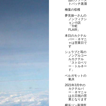
品のファース
トバッチ蒸溜
檜葉の収穫
夢見操一さんの
ノンフィクシ
ョン小説
「THE
FLAIR」
本日のカクテル
バー・ネマニ
ャは営業日で
す
シュラブと苺の
ノンアルコー
ルカクテル
「ストロベリ
ー・トルネー
ド」
ベルガモットの
氣水
2021年3月中の
カクテルバ
ー・ネマニャ
は土日祝の営
業となります
横浜ジン蒸溜所