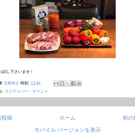
お試し下さいませ！
者
北條智之
時刻:
13:44
ル:
カクテルバー・ネマニャ
の投稿
ホーム
前の
モバイル バージョンを表示