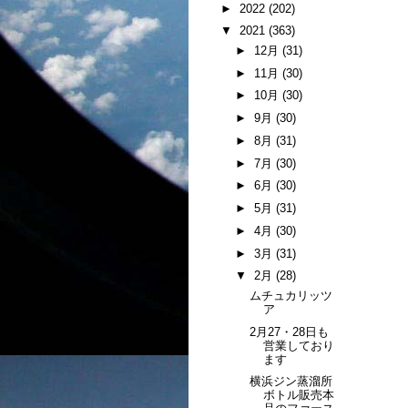
►
2022
(202)
▼
2021
(363)
►
12月
(31)
►
11月
(30)
►
10月
(30)
►
9月
(30)
►
8月
(31)
►
7月
(30)
►
6月
(30)
►
5月
(31)
►
4月
(30)
►
3月
(31)
▼
2月
(28)
ムチュカリッツ
ア
2月27・28日も
営業しており
ます
横浜ジン蒸溜所
ボトル販売本