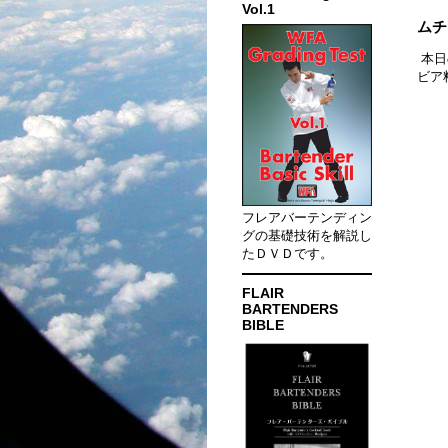
Vol.1
ムチ
本日
ビア
フレアバーテンディン
グの基礎技術を解説し
たＤＶＤです。
FLAIR
BARTENDERS
BIBLE