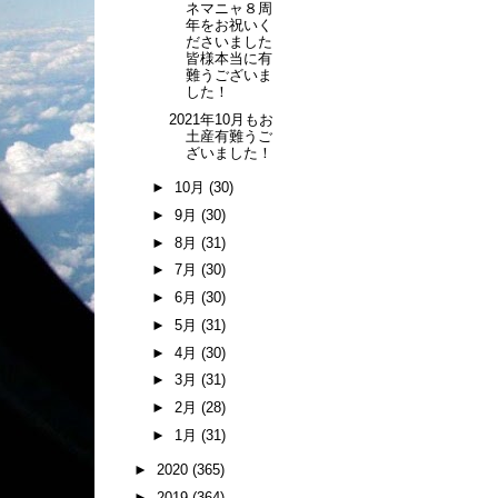
ネマニャ８周
年をお祝いく
ださいました
皆様本当に有
難うございま
した！
2021年10月もお
土産有難うご
ざいました！
►
10月
(30)
►
9月
(30)
►
8月
(31)
►
7月
(30)
►
6月
(30)
►
5月
(31)
►
4月
(30)
►
3月
(31)
►
2月
(28)
►
1月
(31)
►
2020
(365)
►
2019
(364)