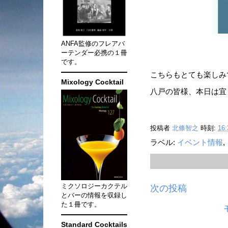
ANFA監修のフレアバ
ーテンダー必携の１冊
です。
こちらもとても楽しみで
Mixology Cocktail
八戸の皆様、本日は宜
投稿者
北條智之
時刻:
16:
ラベル:
イベント情報
,
ミクソロジーカクテル
次の投稿
とバーの情報を収録し
た１冊です。
Standard Cocktails