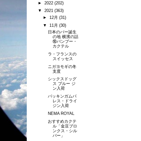
►
2022
(202)
▼
2021
(363)
►
12月
(31)
▼
11月
(30)
日本のバー誕生
の地 横濱の話
⑯バンブー・
カクテル
ラ・フランスの
スイッセス
ニガヨモギの冬
支度
シックスドッグ
ス ブルー ジ
ン入荷
バッキンガムパ
レス・ドライ
ジン入荷
NEMA ROYAL
おすすめカクテ
ル「金豆ブロ
ンクス・シル
バー」