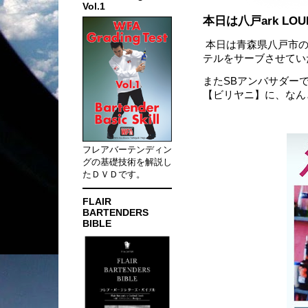
Vol.1
本日は八戸ark LO
本日は青森県八戸市のar
テルをサーブさせてい
またSBアンバサダー
【ビリヤニ】に、なん
フレアバーテンディン
グの基礎技術を解説し
たＤＶＤです。
FLAIR
BARTENDERS
BIBLE