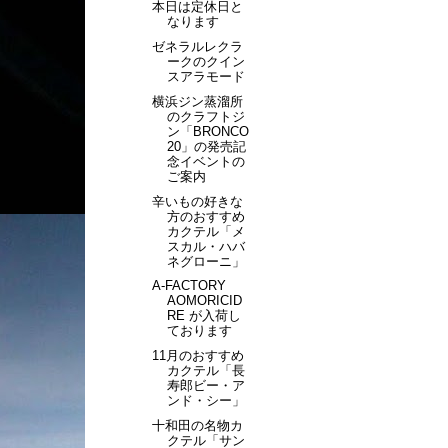
本日は定休日と
なります
ゼネラルレクラ
ークのクイン
スアラモード
横浜ジン蒸溜所
のクラフトジ
ン「BRONCO
20」の発売記
念イベントの
ご案内
辛いもの好きな
方のおすすめ
カクテル「メ
スカル・ハバ
ネグローニ」
A-FACTORY
AOMORICID
RE が入荷し
ております
11月のおすすめ
カクテル「長
寿郎ビー・ア
ンド・シー」
十和田の名物カ
クテル「サン