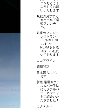
ニャもどうぞ
よろしくお願
いいたします
晩秋のおすすめ
カクテル「礒
菊フレンチ
75」
銀座のフレンチ
レストラン
「L'ARGENT
」様でも
NEMAをお取
り扱いいただ
いております
ココアワイン
礒菊開花
日本酒もござい
ます
新版 厳選カクテ
ル＆バー手帖
にカクテルバ
ー・ネマニャ
をご紹介いた
だきました！
カクテルバー・