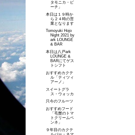
タモニカ・ピ
ーチ」
本日は１９時か
ら２４時の営
業となります
Tomoyuki Hojo
Night 2021 by
ark LOUNGE
& BAR
本日は八戸ark
LOUNGE &
BARにてゲス
トシフト
おすすめカクテ
ル「ティツィ
アーノ」
スイートグラ
ス・ウォッカ
只今のフルーツ
おすすめフード
「毛蟹のトマ
トクリームペ
ンネ」
９年目のカクテ
ルバー・ネマ