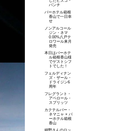
したピスコ・
パンチ
バーホテル箱根
香山で一日幸
せ
ノンアルコール
ジン・ネマ
0.00%八戸テ
ロワール来月
発売
本日はバーホテ
ル箱根香山様
でゲストシフ
トでした！
フェルディナン
ズ・ザール・
ドライジン6
周年
フレグラント・
アペロール・
スプリッツ
カクテルバー・
ネマニャ × バ
ーホテル箱根
香山
細野さんのロッ