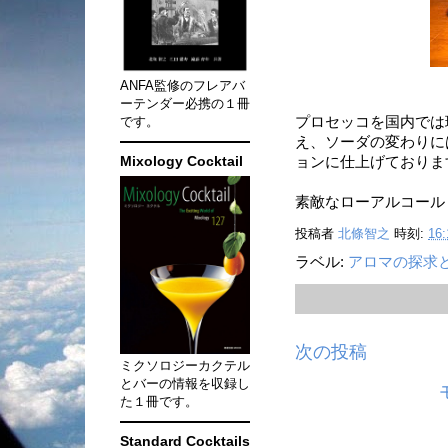
ANFA監修のフレアバ
ーテンダー必携の１冊
です。
プロセッコを国内では
え、ソーダの変わりに
Mixology Cocktail
ョンに仕上げておりま
素敵なローアルコール
投稿者
北條智之
時刻:
16:
ラベル:
アロマの探求
次の投稿
ミクソロジーカクテル
とバーの情報を収録し
た１冊です。
Standard Cocktails