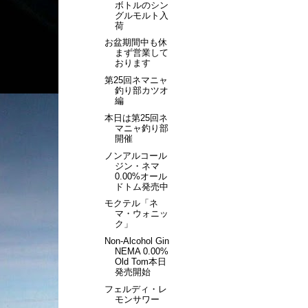
ボトルのシン
グルモルト入
荷
お盆期間中も休
まず営業して
おります
第25回ネマニャ
釣り部カツオ
編
本日は第25回ネ
マニャ釣り部
開催
ノンアルコール
ジン・ネマ
0.00%オール
ドトム発売中
モクテル「ネ
マ・ウォニッ
ク」
Non-Alcohol Gin
NEMA 0.00%
Old Tom本日
発売開始
フェルディ・レ
モンサワー