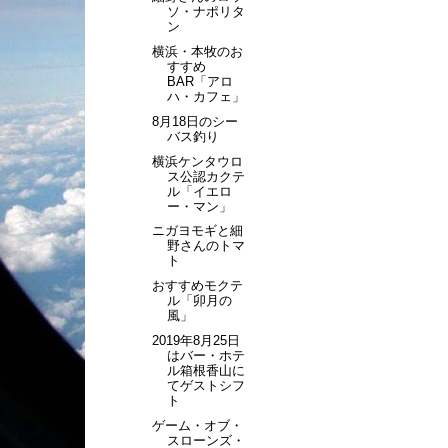
ソ・ナポリタ
ン
横浜・本牧のお
すすめ
BAR「アロ
ハ・カフェ」
8月18日のシー
バス釣り
横浜ケンタウロ
ス公認カクテ
ル「イエロ
ー・マン」
ニガヨモギと細
野さんのトマ
ト
おすすめモクテ
ル「卯月の
風」
2019年8月25日
はバー・ホテ
ル箱根香山に
てゲストシフ
ト
ゲーム・オブ・
スローンズ・