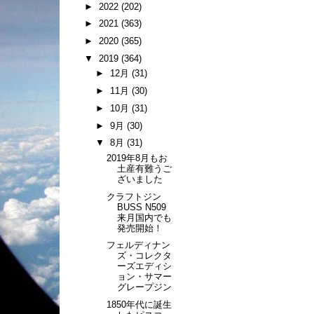
►
2022
(202)
►
2021
(363)
►
2020
(365)
▼
2019
(364)
►
12月
(31)
►
11月
(30)
►
10月
(31)
►
9月
(30)
▼
8月
(31)
2019年8月もお
土産有難うご
ざいました
クラフトジン
BUSS N509
来月国内でも
発売開始！
フェルディナン
ズ・コレクタ
ーズエディシ
ョン・サマー
グレープジン
1850年代に誕生