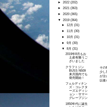
►
2022
(202)
►
2021
(363)
►
2020
(365)
▼
2019
(364)
►
12月
(31)
►
11月
(30)
►
10月
(31)
►
9月
(30)
▼
8月
(31)
2019年8月もお
土産有難うご
ざいました
クラフトジン
その
BUSS N509
少し
来月国内でも
が注
発売開始！
以後
フェルディナン
ズ・コレクタ
ーズエディシ
ョン・サマー
グレープジン
1850年代に誕生