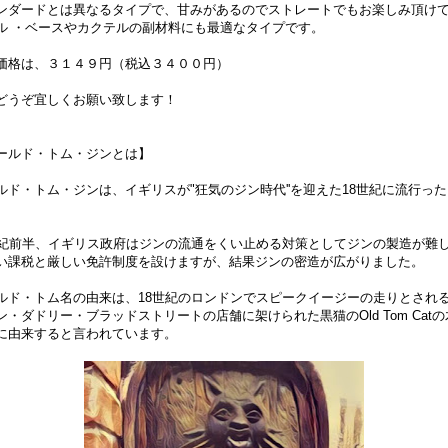
ンダードとは異なるタイプで、甘みがあるのでストレートでもお楽しみ頂け
ル ・ベースやカクテルの副材料にも最適なタイプです。
価格は、３１４９円（税込３４００円）
どうぞ宜しくお願い致します！
ールド・トム・ジンとは】
ルド・トム・ジンは、イギリスが"狂気のジン時代''を迎えた18世紀に流行った
。
世紀前半、イギリス政府はジンの流通をくい止める対策としてジンの製造が難
い課税と厳しい免許制度を設けますが、結果ジンの密造が広がりました。
ルド・トム名の由来は、18世紀のロンドンでスピークイージーの走りとされ
ン・ダドリー・ブラッドストリートの店舗に架けられた黒猫のOld Tom Cat
に由来すると言われています。