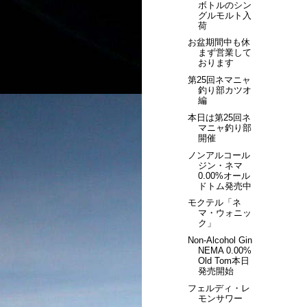
ボトルのシン
グルモルト入
荷
お盆期間中も休
まず営業して
おります
第25回ネマニャ
釣り部カツオ
編
本日は第25回ネ
マニャ釣り部
開催
ノンアルコール
ジン・ネマ
0.00%オール
ドトム発売中
モクテル「ネ
マ・ウォニッ
ク」
Non-Alcohol Gin
NEMA 0.00%
Old Tom本日
発売開始
フェルディ・レ
モンサワー