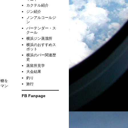
カクテル紹介
ジン紹介
ノンアルコールジ
ン
バーテンダー・ス
クール
横浜ジン蒸溜所
横浜のおすすめス
ポット
横浜のバー関連歴
史
蒸留所見学
大会結果
釣り
砂糖を
旅行
ーマン
FB Fanpage