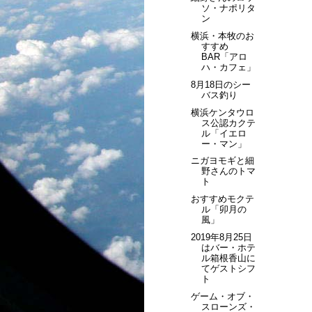
ソ・ナポリタ
ン
横浜・本牧のお
すすめ
BAR「アロ
ハ・カフェ」
8月18日のシー
バス釣り
横浜ケンタウロ
ス公認カクテ
ル「イエロ
ー・マン」
ニガヨモギと細
野さんのトマ
ト
おすすめモクテ
ル「卯月の
風」
2019年8月25日
はバー・ホテ
ル箱根香山に
てゲストシフ
ト
ゲーム・オブ・
スローンズ・