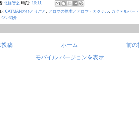
者
北條智之
時刻:
16:11
ル:
CATMANのひとりごと
,
アロマの探求とアロマ・カクテル
,
カクテルバー
,
ジン紹介
の投稿
ホーム
前の
モバイル バージョンを表示