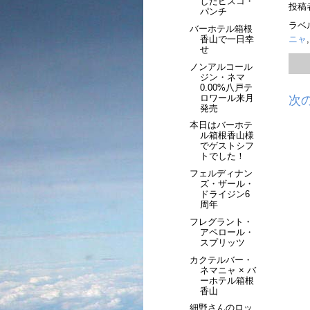
したピスコ・
投稿
パンチ
ラベ
バーホテル箱根
香山で一日幸
ニャ
せ
ノンアルコール
ジン・ネマ
0.00%八戸テ
ロワール来月
次
発売
本日はバーホテ
ル箱根香山様
でゲストシフ
トでした！
フェルディナン
ズ・ザール・
ドライジン6
周年
フレグラント・
アペロール・
スプリッツ
カクテルバー・
ネマニャ × バ
ーホテル箱根
香山
細野さんのロッ