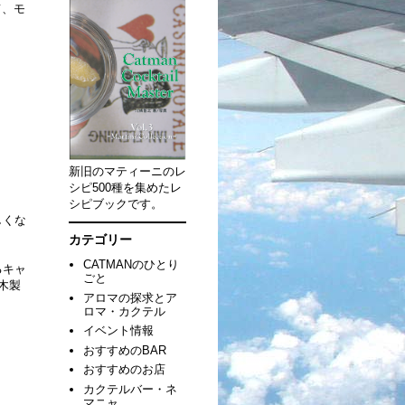
て、モ
新旧のマティーニのレ
シピ500種を集めたレ
シピブックです。
しくな
カテゴリー
CATMANのひとり
るキャ
ごと
の木製
アロマの探求とア
ロマ・カクテル
イベント情報
おすすめのBAR
おすすめのお店
カクテルバー・ネ
マニャ