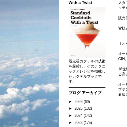
With a Twist
スタ
クテ
販売
皆様
【オ
オー
GIN
最先端カクテルの技術
を凝縮し、そのテクニ
18
ックとレシピを掲載し
る高
たカクテルブックで
す。
オー
プテ
ブログ アーカイブ
看板
►
2026
(69)
►
2025
(132)
►
2024
(142)
►
2023
(175)