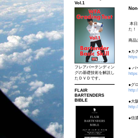
Vol.1
Non
本日2
た！
商品
●カ
http
フレアバーテンディン
● 
グの基礎技術を解説し
https
たＤＶＤです。
●グ
FLAIR
http:
BARTENDERS
BIBLE
●大
http
●信