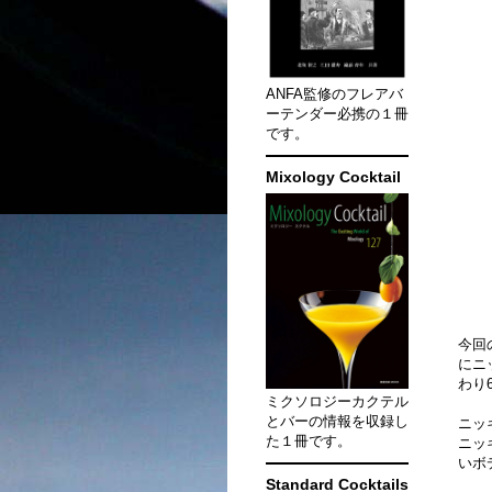
ANFA監修のフレアバ
ーテンダー必携の１冊
です。
Mixology Cocktail
今回
にニ
わり
ミクソロジーカクテル
とバーの情報を収録し
ニッ
た１冊です。
ニッ
いボ
Standard Cocktails