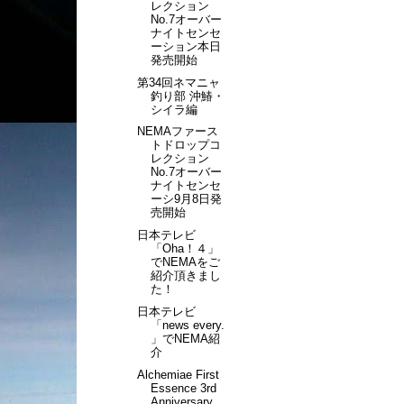
レクション
No.7オーバー
ナイトセンセ
ーション本日
発売開始
第34回ネマニャ
釣り部 沖鰆・
シイラ編
NEMAファース
トドロップコ
レクション
No.7オーバー
ナイトセンセ
ーシ9月8日発
売開始
日本テレビ
「Oha！４」
でNEMAをご
紹介頂きまし
た！
日本テレビ
「news every.
」でNEMA紹
介
Alchemiae First
Essence 3rd
Anniversary