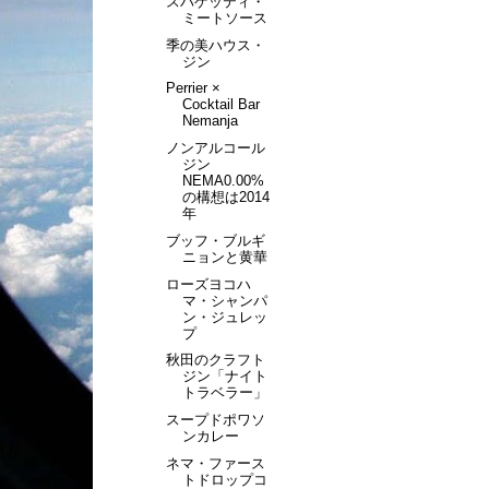
スパゲッティ・
ミートソース
季の美ハウス・
ジン
Perrier ×
Cocktail Bar
Nemanja
ノンアルコール
ジン
NEMA0.00%
の構想は2014
年
ブッフ・ブルギ
ニョンと黄華
ローズヨコハ
マ・シャンパ
ン・ジュレッ
プ
秋田のクラフト
ジン「ナイト
トラベラー」
スープドポワソ
ンカレー
ネマ・ファース
トドロップコ