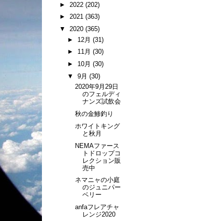
►
2022
(202)
►
2021
(363)
▼
2020
(365)
►
12月
(31)
►
11月
(30)
►
10月
(30)
▼
9月
(30)
2020年9月29日
のフェルディ
ナンズ試飲会
秋の金鯵釣り
ホワイトキング
と秋月
NEMAファース
トドロップコ
レクション販
売中
ネマニャの小庭
のジュニパー
ベリー
anfaフレアチャ
レンジ2020