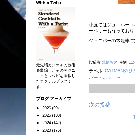
With a Twist
小庭ではジュニパー（
ーベリーもなっており
ジュニパーの木是非ご
投稿者
北條智之
時刻:
12:
最先端カクテルの技術
を凝縮し、そのテクニ
ラベル:
CATMANの
ックとレシピを掲載し
バー・ネマニャ
たカクテルブックで
す。
ブログ アーカイブ
次の投稿
►
2026
(69)
►
2025
(133)
►
2024
(142)
►
2023
(175)