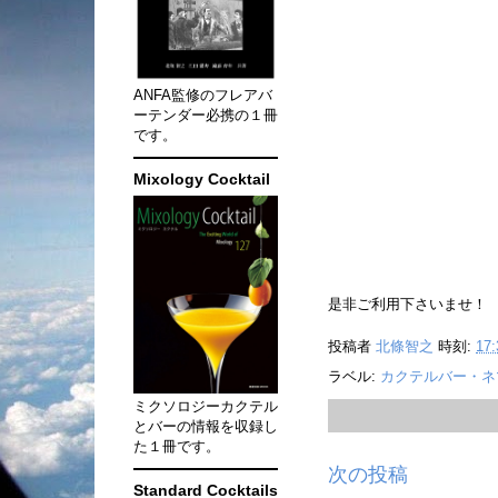
ANFA監修のフレアバ
ーテンダー必携の１冊
です。
Mixology Cocktail
是非ご利用下さいませ！
投稿者
北條智之
時刻:
17:
ラベル:
カクテルバー・ネ
ミクソロジーカクテル
とバーの情報を収録し
た１冊です。
次の投稿
Standard Cocktails