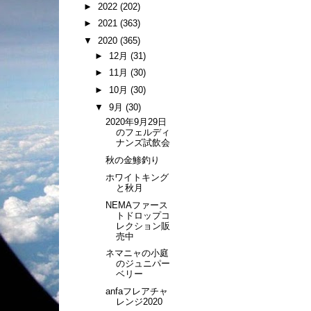
►
2022
(202)
►
2021
(363)
▼
2020
(365)
►
12月
(31)
►
11月
(30)
►
10月
(30)
▼
9月
(30)
2020年9月29日
のフェルディ
ナンズ試飲会
秋の金鯵釣り
ホワイトキング
と秋月
NEMAファース
トドロップコ
レクション販
売中
ネマニャの小庭
のジュニパー
ベリー
anfaフレアチャ
レンジ2020