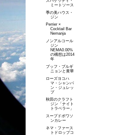
スパゲッティ・
ミートソース
季の美ハウス・
ジン
Perrier ×
Cocktail Bar
Nemanja
ノンアルコール
ジン
NEMA0.00%
の構想は2014
年
ブッフ・ブルギ
ニョンと黄華
ローズヨコハ
マ・シャンパ
ン・ジュレッ
プ
秋田のクラフト
ジン「ナイト
トラベラー」
スープドポワソ
ンカレー
ネマ・ファース
トドロップコ