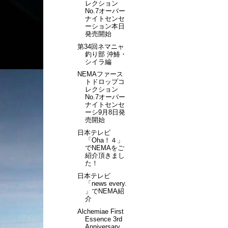
レクション
No.7オーバー
ナイトセンセ
ーション本日
発売開始
第34回ネマニャ
釣り部 沖鰆・
シイラ編
NEMAファース
トドロップコ
レクション
No.7オーバー
ナイトセンセ
ーシ9月8日発
売開始
日本テレビ
「Oha！４」
でNEMAをご
紹介頂きまし
た！
日本テレビ
「news every.
」でNEMA紹
介
Alchemiae First
Essence 3rd
Anniversary