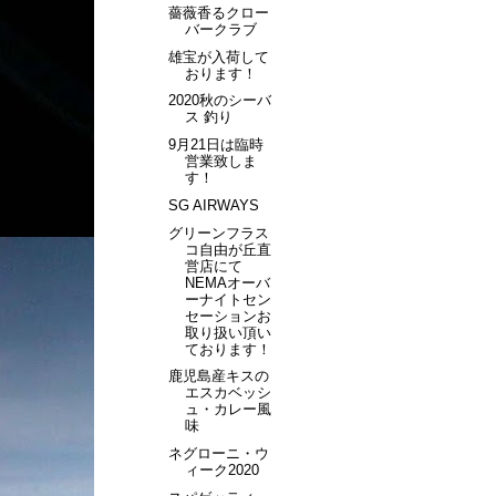
薔薇香るクロー
バークラブ
雄宝が入荷して
おります！
2020秋のシーバ
ス 釣り
9月21日は臨時
営業致しま
す！
SG AIRWAYS
グリーンフラス
コ自由が丘直
営店にて
NEMAオーバ
ーナイトセン
セーションお
取り扱い頂い
ております！
鹿児島産キスの
エスカベッシ
ュ・カレー風
味
ネグローニ・ウ
ィーク2020