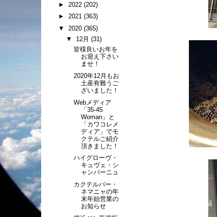
►
2022
(202)
►
2021
(363)
▼
2020
(365)
▼
12月
(31)
皆様良いお年を
お迎え下さい
ませ！
2020年12月もお
土産有難うご
ざいました！
Webメディア
「35-45
Woman」と
「カワコレメ
ディア」でモ
クテルご紹介
頂きました！
ハイグローヴ・
キュヴェ・シ
ャンパーニュ
カクテルバー・
ネマニャの年
末年始営業の
お知らせ