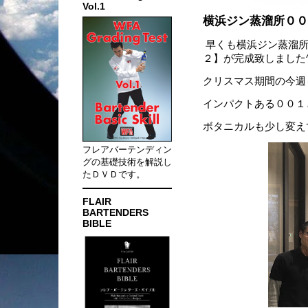
Vol.1
横浜ジン蒸溜所００
早くも横浜ジン蒸溜所
２】が完成致しました^
クリスマス期間の今週
インパクトある００１
ボタニカルも少し変えて
フレアバーテンディン
グの基礎技術を解説し
たＤＶＤです。
FLAIR
BARTENDERS
BIBLE