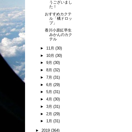
うございまし
た！
おすすめカクテ
ル「橘ドロッ
プ」
香川小原紅早生
みかんのカク
テル
►
11月
(30)
►
10月
(30)
►
9月
(30)
►
8月
(32)
►
7月
(31)
►
6月
(29)
►
5月
(31)
►
4月
(30)
►
3月
(31)
►
2月
(29)
►
1月
(31)
►
2019
(364)