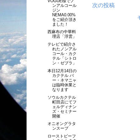
VOGUE様でノ
次の投稿
ンアルコール
ジン
NEMA0.00%
をご紹介頂き
ました！
西麻布の中華料
理店「浮雲」
テレビで紹介さ
れたノンアル
コール・カク
テル「シトロ
ン・ゼブラ」
本日12月14日の
カクテル バ
ー・ネマニャ
は臨時休業と
なります
ソウルカクテル
町田店にてフ
ェルディナン
ズ・セミナー
開催
オニオングラタ
ンスープ
ローストビーフ