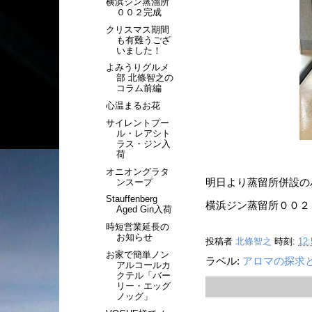
横浜ジン蒸溜所
００２完成
クリスマス期間
も有難うござ
いました！
よみうりグルメ
部 北條智之の
コラム前編
心温まるお花
サイレントプー
ル・レアシト
ラス・ジン入
荷
オニオングラタ
ンスープ
明日より蒸留所併設の
Stauffenberg
横浜ジン蒸留所００２
Aged Gin入荷
時短営業延長の
お知らせ
投稿者
北條智之
時刻:
12:
お家で簡単ノン
ラベル:
アロマの探求
アルコールカ
クテル「バー
リー・エッグ
ノッグ」