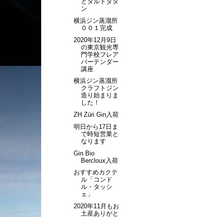
とタルトタタ
ン
横浜ジン蒸溜所
００１完成
2020年12月9日
の東京観光専
門学校フレア
バーテンダー
講座
横浜ジン蒸溜所
クラフトジン
造り始まりま
した！
ZH Züri Gin入荷
明日から17日ま
で時短営業と
なります
Gin Bio
Bercloux入荷
おすすめカクテ
ル「コンド
ル・タッシ
ェ」
2020年11月もお
土産ありがと