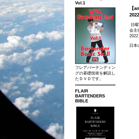
Vol.1
【an
20
日曜
会主催
202
日本
フレアバーテンディン
グの基礎技術を解説し
たＤＶＤです。
FLAIR
BARTENDERS
BIBLE