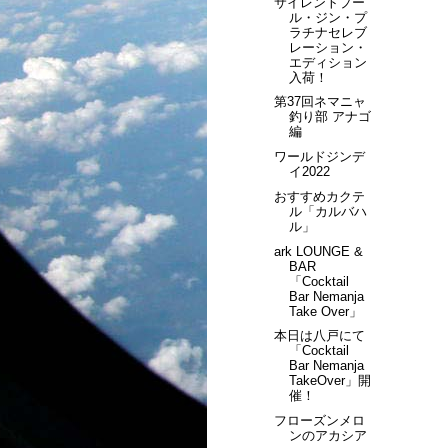
サイレントプー
ル・ジン・プ
ラチナセレブ
レーション・
エディション
入荷！
第37回ネマニャ
釣り部 アナゴ
編
ワールドジンデ
イ2022
おすすめカクテ
ル「カルバハ
ル」
ark LOUNGE &
BAR
「Cocktail
Bar Nemanja
Take Over」
本日は八戸にて
「Cocktail
Bar Nemanja
TakeOver」開
催！
フローズンメロ
ンのアカシア