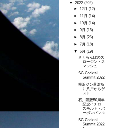
▼
2022
(202)
►
12月
(12)
►
11月
(14)
►
10月
(14)
►
9月
(13)
►
8月
(26)
►
7月
(18)
▼
6月
(19)
さくらんぼのス
ロージン・ス
マッシュ
SG Cocktail
Summit 2022
横浜ジン蒸溜所
に八戸からゲ
スト
石川酒販50周年
記念イチロー
ズモルト・バ
ーボンバレル
SG Cocktail
Summit 2022