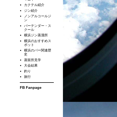
カクテル紹介
ジン紹介
ノンアルコールジ
ン
バーテンダー・ス
クール
横浜ジン蒸溜所
横浜のおすすめス
ポット
横浜のバー関連歴
史
蒸留所見学
大会結果
釣り
旅行
FB Fanpage