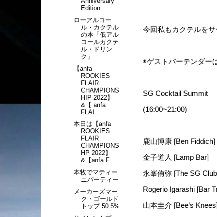
Anniversary
Edition
ローアルコー
ル・カクテル
今回私もカクテルをサ
の本「低アル
コールカクテ
ル・ドリン
ク」
◉ゲストバーテンダー
【anfa
ROOKIES
FLAIR
CHAMPIONS
SG Cocktail Summit
HIP 2022】
&【 anfa
(16:00~21:00)
FLAI...
本日は【anfa
ROOKIES
FLAIR
鹿山博康 [Ben Fiddich]
CHAMPIONS
HP 2022】
金子道人 [Lamp Bar]
&【anfa F...
本牧でマティー
永峯侑弥 [The SG Club
ニパーティー
Rogerio Igarashi [Bar 
メーカーズマー
ク・ゴールド
山本圭介 [Bee’s Knees
トップ 50.5%