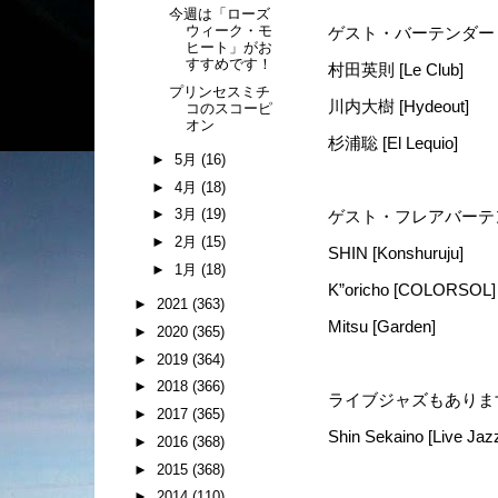
今週は「ローズ
ウィーク・モ
ゲスト・バーテンダー
ヒート」がお
すすめです！
村田英則 [Le Club]
プリンセスミチ
川内大樹 [Hydeout]
コのスコーピ
オン
杉浦聡 [El Lequio]
►
5月
(16)
►
4月
(18)
►
3月
(19)
ゲスト・フレアバーテ
►
2月
(15)
SHIN [Konshuruju]
►
1月
(18)
K”oricho [COLORSOL
►
2021
(363)
Mitsu [Garden]
►
2020
(365)
►
2019
(364)
►
2018
(366)
ライブジャズもありま
►
2017
(365)
Shin Sekaino [Live Jaz
►
2016
(368)
►
2015
(368)
►
2014
(110)