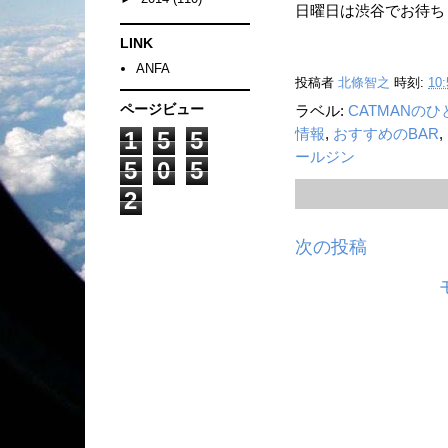
日曜日は渋谷でお待ち
LINK
ANFA
投稿者
北條智之
時刻:
10:
ページビュー
ラベル:
CATMANの
情報
,
おすすめのBAR
,
1
5
5
ールジン
5
0
5
2
次の投稿