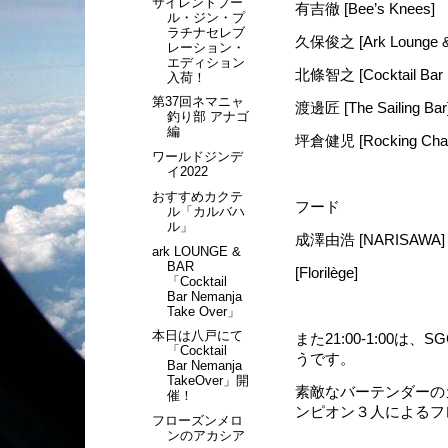
サイレントプー
有吉徹 [Bee’s Knees]
ル・ジン・プ
ラチナセレブ
久保俊之 [Ark Lounge &
レーション・
エディション
北條智之 [Cocktail Bar 
入荷！
第37回ネマニャ
渡邊匠 [The Sailing Bar
釣り部 アナゴ
編
坪倉健児 [Rocking Chai
ワールドジンデ
イ2022
おすすめカクテ
フード
ル「カルバハ
ル」
成澤由浩 [NARISAWA]
ark LOUNGE &
BAR
[Florilège]
「Cocktail
Bar Nemanja
Take Over」
本日は八戸にて
また21:00-1:00は、
「Cocktail
うです。
Bar Nemanja
TakeOver」開
素敵なバーテンダーの
催！
ンピオン３人によるフ
フローズンメロ
ンのアカシア