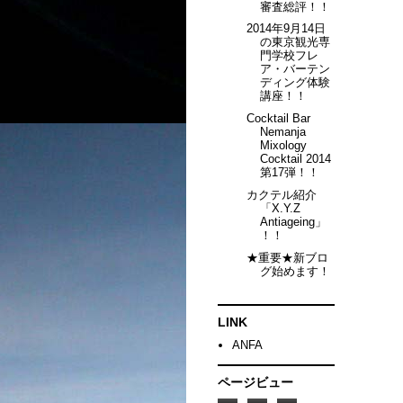
審査総評！！
2014年9月14日
の東京観光専
門学校フレ
ア・バーテン
ディング体験
講座！！
Cocktail Bar
Nemanja
Mixology
Cocktail 2014
第17弾！！
カクテル紹介
「X.Y.Z
Antiageing」
！！
★重要★新ブロ
グ始めます！
LINK
ANFA
ページビュー