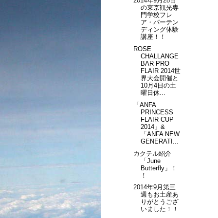
2014年9月28日
の東京観光専
門学校フレ
ア・バーテン
ディング体験
講座！！
ROSE
CHALLANGE
BAR PRO
FLAIR 2014世
界大会開催と
10月4日の土
曜日休...
「ANFA
PRINCESS
FLAIR CUP
2014」&
「ANFA NEW
GENERATI...
カクテル紹介
「June
Butterfly」！
！
2014年9月第三
週もお土産あ
りがとうござ
いました！！