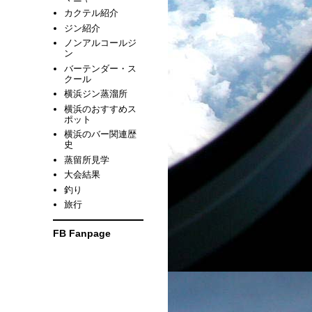
カクテル紹介
ジン紹介
ノンアルコールジ
ン
バーテンダー・ス
クール
横浜ジン蒸溜所
横浜のおすすめス
ポット
横浜のバー関連歴
史
蒸留所見学
大会結果
釣り
旅行
FB Fanpage