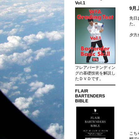
Vol.1
9月
先日お
た。
夕方
フレアバーテンディン
グの基礎技術を解説し
たＤＶＤです。
FLAIR
BARTENDERS
BIBLE
こち
鯉で