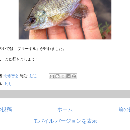
の外では「ブルーギル」が釣れました。
ん、また行きましょう！
者
北條智之
時刻:
1:11
ル:
釣り
の投稿
ホーム
前の
モバイル バージョンを表示