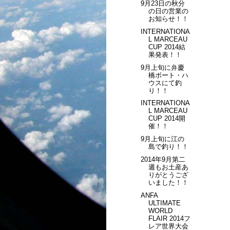
9月23日の秋分
の日の営業の
お知らせ！！
INTERNATIONA
L MARCEAU
CUP 2014結
果発表！！
9月上旬に弁慶
橋ボート・ハ
ウスにて釣
り！！
INTERNATIONA
L MARCEAU
CUP 2014開
催！！
9月上旬に江の
島で釣り！！
2014年9月第二
週もお土産あ
りがとうござ
いました！！
ANFA
ULTIMATE
WORLD
FLAIR 2014フ
レア世界大会