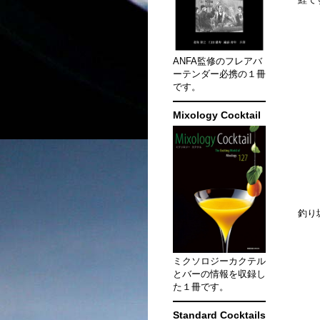
ANFA監修のフレアバ
ーテンダー必携の１冊
です。
Mixology Cocktail
釣り
ミクソロジーカクテル
とバーの情報を収録し
た１冊です。
Standard Cocktails