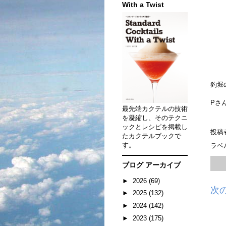
With a Twist
釣堀
Pさ
最先端カクテルの技術
を凝縮し、そのテクニ
ックとレシピを掲載し
投稿
たカクテルブックで
す。
ラベ
ブログ アーカイブ
►
2026
(69)
次
►
2025
(132)
►
2024
(142)
►
2023
(175)