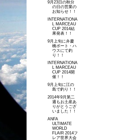
9月23日の秋分
の日の営業の
お知らせ！！
INTERNATIONA
L MARCEAU
CUP 2014結
果発表！！
9月上旬に弁慶
橋ボート・ハ
ウスにて釣
り！！
INTERNATIONA
L MARCEAU
CUP 2014開
催！！
9月上旬に江の
島で釣り！！
2014年9月第二
週もお土産あ
りがとうござ
いました！！
ANFA
ULTIMATE
WORLD
FLAIR 2014フ
レア世界大会