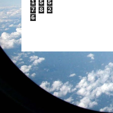
1
5
5
7
8
2
6