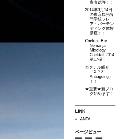
審査総評！！
2014年9月14日
の東京観光専
門学校フレ
ア・バーテン
ディング体験
講座！！
Cocktail Bar
Nemanja
Mixology
Cocktail 2014
第17弾！！
カクテル紹介
「X.Y.Z
Antiageing」
！！
★重要★新ブロ
グ始めます！
LINK
ANFA
ページビュー