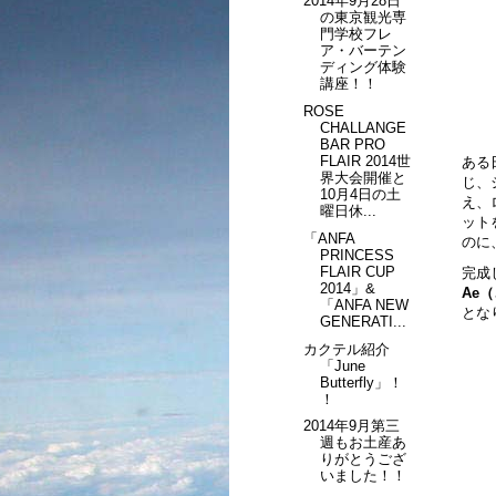
2014年9月28日
の東京観光専
門学校フレ
ア・バーテン
ディング体験
講座！！
ROSE
CHALLANGE
BAR PRO
FLAIR 2014世
ある
界大会開催と
じ、
10月4日の土
え、
曜日休...
ット
「ANFA
のに
PRINCESS
FLAIR CUP
完成
2014」&
Ae
「ANFA NEW
とな
GENERATI...
カクテル紹介
「June
Butterfly」！
！
2014年9月第三
週もお土産あ
りがとうござ
いました！！