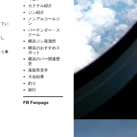
カクテル紹介
ジン紹介
ノンアルコールジ
ン
えてい
バーテンダー・ス
クール
でし
横浜ジン蒸溜所
横浜のおすすめス
いう事
ポット
横浜のバー関連歴
史
蒸留所見学
大会結果
釣り
旅行
FB Fanpage