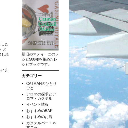
ました
c）と
新旧のマティーニのレ
名し現
シピ500種を集めたレ
シピブックです。
いいま
カテゴリー
CATMANのひとり
ごと
アロマの探求とア
ロマ・カクテル
イベント情報
おすすめのBAR
おすすめのお店
カクテルバー・ネ
マニャ