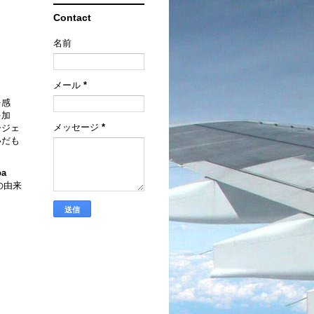
Contact
名前
メール
*
を感
を加
メッセージ
*
ージェ
いだも
oa
の由来