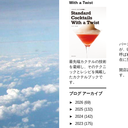
With a Twist
バー
が、
呼ば
在に
最先端カクテルの技術
を凝縮し、そのテクニ
開店
ックとレシピを掲載し
す。
たカクテルブックで
す。
ブログ アーカイブ
►
2026
(69)
►
2025
(132)
►
2024
(142)
►
2023
(175)