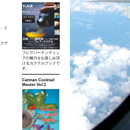
。
）」
と
カクテ
フレアバーテンディン
グの魅力をお楽しみ頂
けるカクテルブックで
す。
Catman Cocktail
Master Vol.1