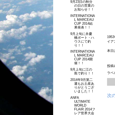
9月23日の秋分
の日の営業の
お知らせ！！
INTERNATIONA
L MARCEAU
CUP 2014結
果発表！！
9月上旬に弁慶
19
橋ボート・ハ
ウスにて釣
イア
り！！
本日
INTERNATIONA
L MARCEAU
CUP 2014開
催！！
投稿
9月上旬に江の
ラベ
島で釣り！！
2014年9月第二
週もお土産あ
りがとうござ
いました！！
次
ANFA
ULTIMATE
WORLD
FLAIR 2014フ
レア世界大会