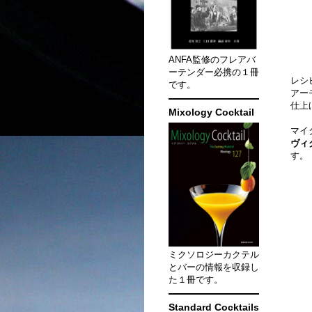
ANFA監修のフレアバ
ーテンダー必携の１冊
レシ
です。
アー
仕上
Mixology Cocktail
マイ
ヴィク
す。
ミクソロジーカクテル
とバーの情報を収録し
た１冊です。
Standard Cocktails