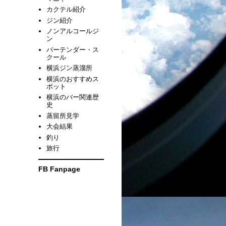
カクテル紹介
ジン紹介
ノンアルコールジ
ン
バーテンダー・ス
クール
横浜ジン蒸溜所
横浜のおすすめス
ポット
横浜のバー関連歴
史
蒸留所見学
大会結果
釣り
旅行
FB Fanpage