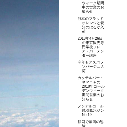
ウィーク期間
中の営業のお
知らせ
熊本のブラッド
オレンジと愛
知のはるか入
荷
2018年4月26日
の東京観光専
門学校フレ
ア・バーテン
ダー講座
今年もアスパラ
ソバージュ入
荷
カクテルバー・
ネマニャの
2018年ゴール
デンウィーク
期間営業のお
知らせ
ノンアルコール
純引氣水ジン
No.19
静岡で蒸留の勉
強