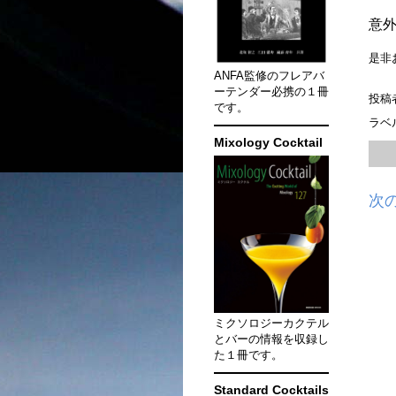
意
是非
ANFA監修のフレアバ
ーテンダー必携の１冊
投稿
です。
ラベ
Mixology Cocktail
次
ミクソロジーカクテル
とバーの情報を収録し
た１冊です。
Standard Cocktails