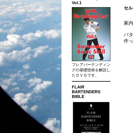
Vol.1
セル
家
バタ
作
フレアバーテンディン
グの基礎技術を解説し
たＤＶＤです。
FLAIR
BARTENDERS
BIBLE