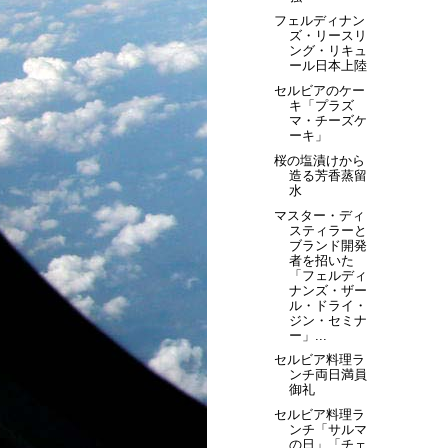
フェルディナン
ズ・リースリ
ング・リキュ
ール日本上陸
セルビアのケー
キ「プラズ
マ・チーズケ
ーキ」
桜の塩漬けから
造る芳香蒸留
水
マスター・ディ
スティラーと
ブランド開発
者を招いた
「フェルディ
ナンズ・ザー
ル・ドライ・
ジン・セミナ
ー」...
セルビア料理ラ
ンチ両日満員
御礼
セルビア料理ラ
ンチ「サルマ
の日」「チェ