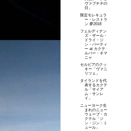
ヴァプチチの
日」
限定モレキュラ
ー・レストラ
ン 夢2018
フェルディナン
ズ・ザール・
ドライ・ジ
ン・パーティ
ー at カクテ
ルバー・ネマ
ニャ
セルビアのクッ
キー「ヴァニ
リツェ」
タイランドを代
表するカクテ
ル「サイア
ム・サンレ
イ」
ニューヨーク生
まれのニュー
ウェーブ・カ
クテル「ジ
ン・ジン・ミ
ュール」