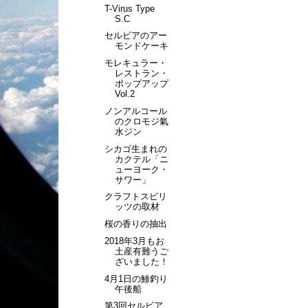
T-Virus Type
S.C
セルビアのアー
モンドケーキ
モレキュラー・
レストラン・
ポップアップ
Vol.2
ノンアルコール
のクロモジ氣
水ジン
シカゴ生まれの
カクテル「ニ
ューヨーク・
サワー」
クラフトスピリ
ッツの取材
桜の香りの抽出
2018年3月もお
土産有難うご
ざいました！
4月1日の鯵釣り
午後船
第3回セルビア