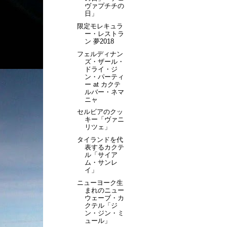
ヴァプチチの
日」
限定モレキュラ
ー・レストラ
ン 夢2018
フェルディナン
ズ・ザール・
ドライ・ジ
ン・パーティ
ー at カクテ
ルバー・ネマ
ニャ
セルビアのクッ
キー「ヴァニ
リツェ」
タイランドを代
表するカクテ
ル「サイア
ム・サンレ
イ」
ニューヨーク生
まれのニュー
ウェーブ・カ
クテル「ジ
ン・ジン・ミ
ュール」