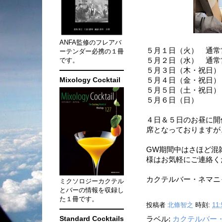
ANFA監修のフレアバ
５月１日（火）
通常
ーテンダー必携の１冊
です。
５月２日（水） 通常
５月３日（木・祝日）
Mixology Cocktail
５月４日（金・祝日）
５月５日（土・祝日）
５月６日（日
４日＆５日のお昼に開
席となっておりますが
GW期間中はさほど混
様はお気軽にご連絡く
カクテルバー・ネマニャ 0
ミクソロジーカクテル
とバーの情報を収録し
た１冊です。
投稿者
北條智之
時刻:
11:
Standard Cocktails
ラベル:
カクテルバー