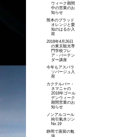
ウィーク期間
中の営業のお
知らせ
熊本のブラッド
オレンジと愛
知のはるか入
荷
2018年4月26日
の東京観光専
門学校フレ
ア・バーテン
ダー講座
今年もアスパラ
ソバージュ入
荷
カクテルバー・
ネマニャの
2018年ゴール
デンウィーク
期間営業のお
知らせ
ノンアルコール
純引氣水ジン
No.19
静岡で蒸留の勉
強