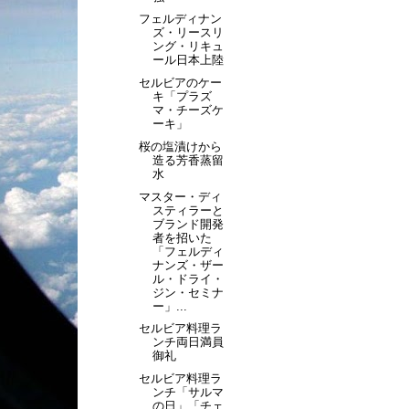
フェルディナン
ズ・リースリ
ング・リキュ
ール日本上陸
セルビアのケー
キ「プラズ
マ・チーズケ
ーキ」
桜の塩漬けから
造る芳香蒸留
水
マスター・ディ
スティラーと
ブランド開発
者を招いた
「フェルディ
ナンズ・ザー
ル・ドライ・
ジン・セミナ
ー」...
セルビア料理ラ
ンチ両日満員
御礼
セルビア料理ラ
ンチ「サルマ
の日」「チェ