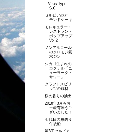
T-Virus Type
S.C
セルビアのアー
モンドケーキ
モレキュラー・
レストラン・
ポップアップ
Vol.2
ノンアルコール
のクロモジ氣
水ジン
シカゴ生まれの
カクテル「ニ
ューヨーク・
サワー」
クラフトスピリ
ッツの取材
桜の香りの抽出
2018年3月もお
土産有難うご
ざいました！
4月1日の鯵釣り
午後船
第3回セルビア