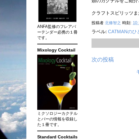
類のカクテルをご紹介
クラフトスピリッツまだ
投稿者
北條智之
時刻:
10:
ANFA監修のフレアバ
ラベル:
CATMANの
ーテンダー必携の１冊
です。
Mixology Cocktail
次の投稿
ミクソロジーカクテル
とバーの情報を収録し
た１冊です。
Standard Cocktails