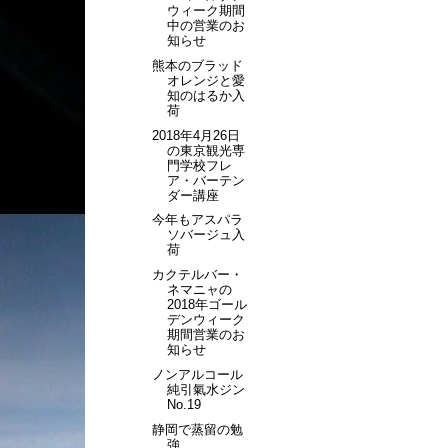
ウィーク期間
中の営業のお
知らせ
熊本のブラッド
オレンジと愛
知のはるか入
荷
2018年4月26日
の東京観光専
門学校フレ
ア・バーテン
ダー講座
今年もアスパラ
ソバージュ入
荷
カクテルバー・
ネマニャの
2018年ゴール
デンウィーク
期間営業のお
知らせ
ノンアルコール
純引氣水ジン
No.19
静岡で蒸留の勉
強