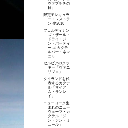
ヴァプチチの
日」
限定モレキュラ
ー・レストラ
ン 夢2018
フェルディナン
ズ・ザール・
ドライ・ジ
ン・パーティ
ー at カクテ
ルバー・ネマ
ニャ
セルビアのクッ
キー「ヴァニ
リツェ」
タイランドを代
表するカクテ
ル「サイア
ム・サンレ
イ」
ニューヨーク生
まれのニュー
ウェーブ・カ
クテル「ジ
ン・ジン・ミ
ュール」