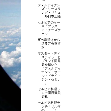
フェルディナン
ズ・リースリ
ング・リキュ
ール日本上陸
セルビアのケー
キ「プラズ
マ・チーズケ
ーキ」
桜の塩漬けから
造る芳香蒸留
水
マスター・ディ
スティラーと
ブランド開発
者を招いた
「フェルディ
ナンズ・ザー
ル・ドライ・
ジン・セミナ
ー」...
セルビア料理ラ
ンチ両日満員
御礼
セルビア料理ラ
ンチ「サルマ
の日」「チェ