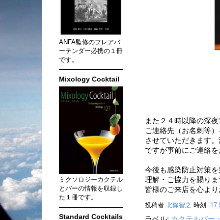
ANFA監修のフレアバ
ーテンダー必携の１冊
です。
Mixology Cocktail
また２４時以降の深夜
ご連絡先（お名刺等）
させていただきます。
ですが事前にご連絡を
今後も感染防止対策を
ミクソロジーカクテル
理解・ご協力を賜りま
とバーの情報を収録し
皆様のご来店を心より
た１冊です。
投稿者
北條智之
時刻:
17:
Standard Cocktails
ラベル:
カクテルバー