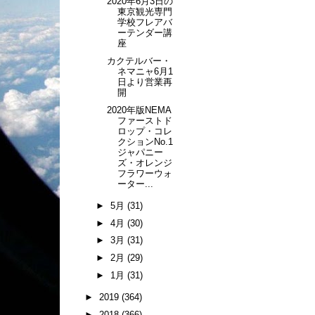
2020年6月3日の
東京観光専門
学校フレアバ
ーテンダー講
座
カクテルバー・
ネマニャ6月1
日より営業再
開
2020年版NEMA
ファーストド
ロップ・コレ
クションNo.1
ジャパニー
ズ・オレンジ
フラワーウォ
ーター...
►
5月
(31)
►
4月
(30)
►
3月
(31)
►
2月
(29)
►
1月
(31)
►
2019
(364)
►
2018
(366)