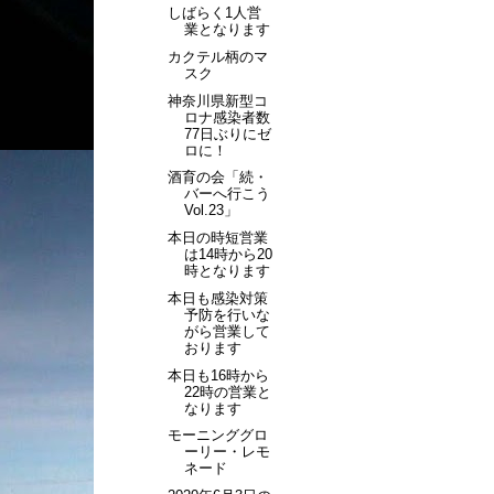
しばらく1人営
業となります
カクテル柄のマ
スク
神奈川県新型コ
ロナ感染者数
77日ぶりにゼ
ロに！
酒育の会「続・
バーへ行こう
Vol.23」
本日の時短営業
は14時から20
時となります
本日も感染対策
予防を行いな
がら営業して
おります
本日も16時から
22時の営業と
なります
モーニンググロ
ーリー・レモ
ネード