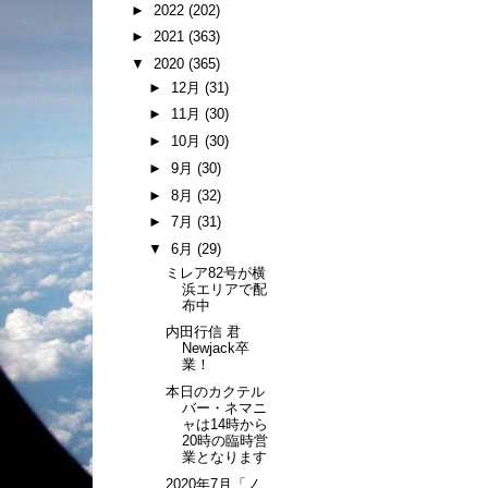
►
2022
(202)
►
2021
(363)
▼
2020
(365)
►
12月
(31)
►
11月
(30)
►
10月
(30)
►
9月
(30)
►
8月
(32)
►
7月
(31)
▼
6月
(29)
ミレア82号が横
浜エリアで配
布中
内田行信 君
Newjack卒
業！
本日のカクテル
バー・ネマニ
ャは14時から
20時の臨時営
業となります
2020年7月「ノ