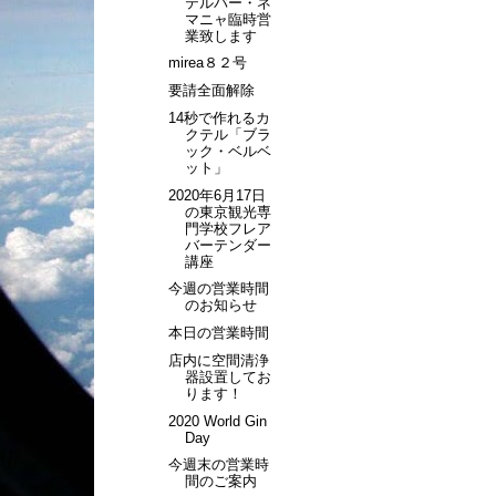
テルバー・ネ
マニャ臨時営
業致します
mirea８２号
要請全面解除
14秒で作れるカ
クテル「ブラ
ック・ベルベ
ット」
2020年6月17日
の東京観光専
門学校フレア
バーテンダー
講座
今週の営業時間
のお知らせ
本日の営業時間
店内に空間清浄
器設置してお
ります！
2020 World Gin
Day
今週末の営業時
間のご案内