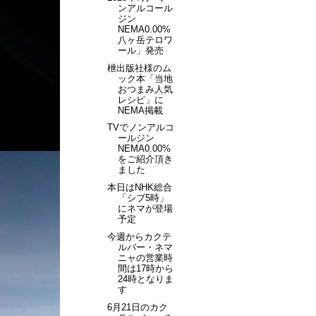
ンアルコール
ジン
NEMA0.00%
八ヶ岳テロワ
ール」発売
枻出版社様のム
ック本「当地
おつまみ人気
レシピ」に
NEMA掲載
TVでノンアルコ
ールジン
NEMA0.00%
をご紹介頂き
ました
本日はNHK総合
「シブ5時」
にネマが登場
予定
今週からカクテ
ルバー・ネマ
ニャの営業時
間は17時から
24時となりま
す
6月21日のカク