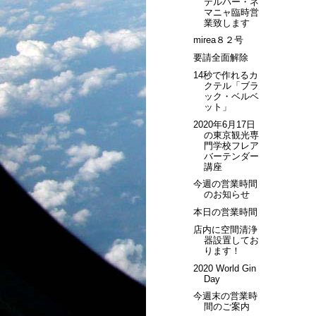
テルバー・ネ
マニャ臨時営
業致します
mirea８２号
要請全面解除
14秒で作れるカ
クテル「ブラ
ック・ベルベ
ット」
2020年6月17日
の東京観光専
門学校フレア
バーテンダー
講座
今週の営業時間
のお知らせ
本日の営業時間
店内に空間清浄
器設置してお
ります！
2020 World Gin
Day
今週末の営業時
間のご案内