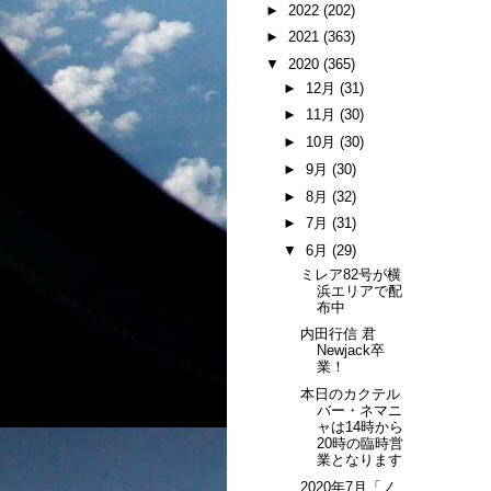
►
2022
(202)
►
2021
(363)
▼
2020
(365)
►
12月
(31)
►
11月
(30)
►
10月
(30)
►
9月
(30)
►
8月
(32)
►
7月
(31)
▼
6月
(29)
ミレア82号が横
浜エリアで配
布中
内田行信 君
Newjack卒
業！
本日のカクテル
バー・ネマニ
ャは14時から
20時の臨時営
業となります
2020年7月「ノ