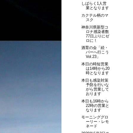
しばらく1人営
業となります
カクテル柄のマ
スク
神奈川県新型コ
ロナ感染者数
77日ぶりにゼ
ロに！
酒育の会「続・
バーへ行こう
Vol.23」
本日の時短営業
は14時から20
時となります
本日も感染対策
予防を行いな
がら営業して
おります
本日も16時から
22時の営業と
なります
モーニンググロ
ーリー・レモ
ネード