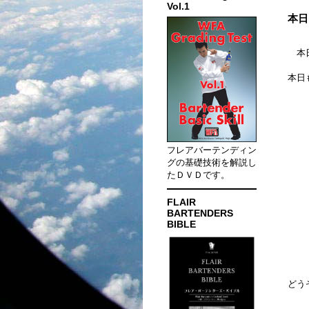
Vol.1
本日
本日
本日
フレアバーテンディン
グの基礎技術を解説し
たＤＶＤです。
FLAIR
BARTENDERS
BIBLE
どう