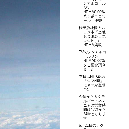
ンアルコール
ジン
NEMA0.00%
八ヶ岳テロワ
ール」発売
枻出版社様のム
ック本「当地
おつまみ人気
レシピ」に
NEMA掲載
TVでノンアルコ
ールジン
NEMA0.00%
をご紹介頂き
ました
本日はNHK総合
「シブ5時」
にネマが登場
予定
今週からカクテ
ルバー・ネマ
ニャの営業時
間は17時から
24時となりま
す
6月21日のカク