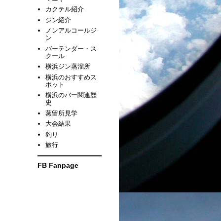
カクテル紹介
ジン紹介
ノンアルコールジ
ン
バーテンダー・ス
クール
横浜ジン蒸溜所
横浜のおすすめス
ポット
横浜のバー関連歴
史
蒸留所見学
大会結果
釣り
旅行
FB Fanpage