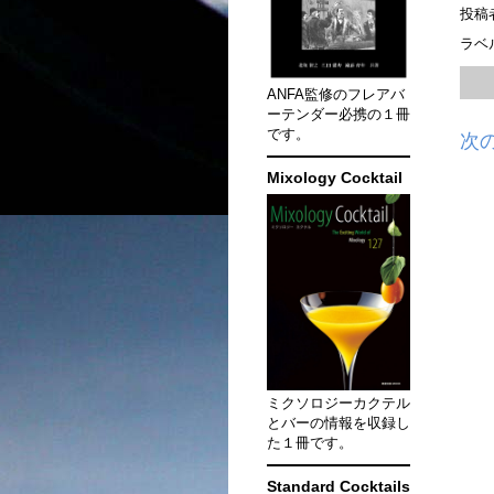
投稿
ラベ
ANFA監修のフレアバ
ーテンダー必携の１冊
です。
次
Mixology Cocktail
ミクソロジーカクテル
とバーの情報を収録し
た１冊です。
Standard Cocktails