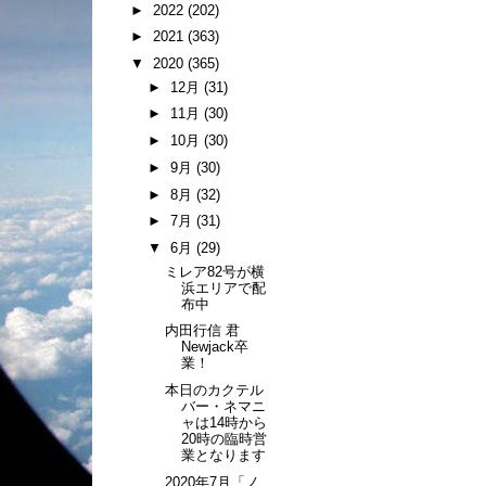
►
2022
(202)
►
2021
(363)
▼
2020
(365)
►
12月
(31)
►
11月
(30)
►
10月
(30)
►
9月
(30)
►
8月
(32)
►
7月
(31)
▼
6月
(29)
ミレア82号が横
浜エリアで配
布中
内田行信 君
Newjack卒
業！
本日のカクテル
バー・ネマニ
ャは14時から
20時の臨時営
業となります
2020年7月「ノ