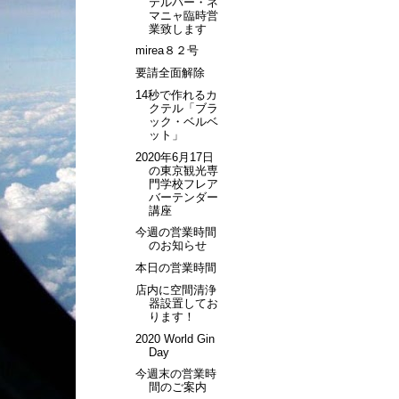
テルバー・ネ
マニャ臨時営
業致します
mirea８２号
要請全面解除
14秒で作れるカ
クテル「ブラ
ック・ベルベ
ット」
2020年6月17日
の東京観光専
門学校フレア
バーテンダー
講座
今週の営業時間
のお知らせ
本日の営業時間
店内に空間清浄
器設置してお
ります！
2020 World Gin
Day
今週末の営業時
間のご案内