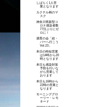
しばらく1人営
業となります
カクテル柄のマ
スク
神奈川県新型コ
ロナ感染者数
77日ぶりにゼ
ロに！
酒育の会「続・
バーへ行こう
Vol.23」
本日の時短営業
は14時から20
時となります
本日も感染対策
予防を行いな
がら営業して
おります
本日も16時から
22時の営業と
なります
モーニンググロ
ーリー・レモ
ネード