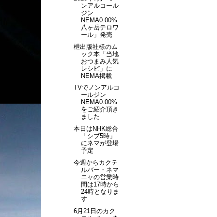
ンアルコール
ジン
NEMA0.00%
八ヶ岳テロワ
ール」発売
枻出版社様のム
ック本「当地
おつまみ人気
レシピ」に
NEMA掲載
TVでノンアルコ
ールジン
NEMA0.00%
をご紹介頂き
ました
本日はNHK総合
「シブ5時」
にネマが登場
予定
今週からカクテ
ルバー・ネマ
ニャの営業時
間は17時から
24時となりま
す
6月21日のカク