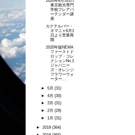
2020年6月3日の
東京観光専門
学校フレアバ
ーテンダー講
座
カクテルバー・
ネマニャ6月1
日より営業再
開
2020年版NEMA
ファーストド
ロップ・コレ
クションNo.1
ジャパニー
ズ・オレンジ
フラワーウォ
ーター...
►
5月
(31)
►
4月
(30)
►
3月
(31)
►
2月
(29)
►
1月
(31)
►
2019
(364)
►
2018
(366)