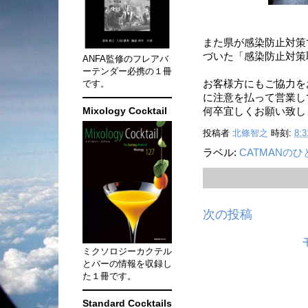
また県が感染防止対策
づいた「感染防止対策
ANFA監修のフレアバ
ーテンダー必携の１冊
です。
お客様方にもご協力を
に注意を払って営業し
Mixology Cocktail
何卒宜しくお願い致し
投稿者
北條智之
時刻:
8:3
ラベル:
CATMANの
次の投稿
ミクソロジーカクテル
とバーの情報を収録し
た１冊です。
Standard Cocktails