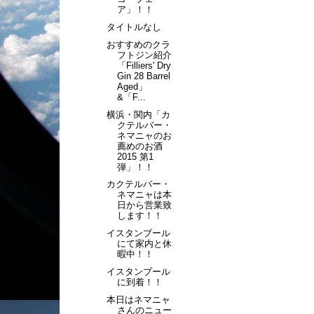
ア」！！
タイトルなし
おすすめのクラ
フトジン紹介
「Filliers' Dry
Gin 28 Barrel
Aged」
&「F...
横浜・関内「カ
クテルバー・
ネマニャのお
薦めのお酒
2015 第1
弾」！！
カクテルバー・
ネマニャは本
日から営業致
します！！
イスタンブール
にて家内と休
暇中！！
イスタンブール
に到着！！
本日はネマニャ
さんのニュー