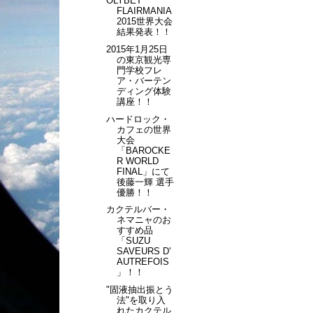
OLYBET
FLAIRMANIA
2015世界大会
結果発表！！
2015年1月25日
の東京観光専
門学校フレ
ア・バーテン
ディング体験
講座！！
ハードロック・
カフェの世界
大会
「BAROCKE
R WORLD
FINAL」にて
後藤一輝 選手
優勝！！
カクテルバー・
ネマニャのお
すすめ品
「SUZU
SAVEURS D'
AUTREFOIS
」！！
"固液抽出振とう
法"を取り入
れたカクテル