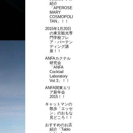
紹介
「APEROSE
MARY
COSMOPOLI
TAN」！！
2015年1月20日
の東京観光専
門学校フレ
ア・バーテン
ディング講
座！！
ANFAカクテル
研究会
「ANFA
Cocktail
Laboratory
Vol.3」！！
ANFA関東エリ
ア新年会
2015！！
キャットマンの
散歩「エッセ
ン」のおもな
見どころ！！
おすすめのお店
紹介「Tablo