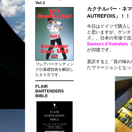
Vol.1
カクテルバー・ネマニャ
AUTREFOIS」！！
今日はドイツで購入し
と思いますが、ゲンチ
ズ」。日本の市場で流
Saveurs d'Aut
が20度です。
直訳すると「昔の味わ
フレアバーテンディン
たヴァージョンとなっ
グの基礎技術を解説し
たＤＶＤです。
FLAIR
BARTENDERS
BIBLE