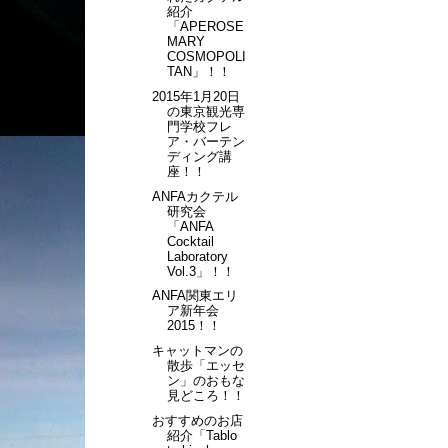
紹介
「APEROSE
MARY
COSMOPOLI
TAN」！！
2015年1月20日
の東京観光専
門学校フレ
ア・バーテン
ディング講
座！！
ANFAカクテル
研究会
「ANFA
Cocktail
Laboratory
Vol.3」！！
ANFA関東エリ
ア新年会
2015！！
キャットマンの
散歩「エッセ
ン」のおもな
見どころ！！
おすすめのお店
紹介「Tablo