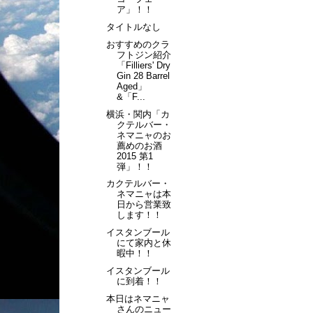
ア」！！
タイトルなし
おすすめのクラ
フトジン紹介
「Filliers' Dry
Gin 28 Barrel
Aged」
&「F...
横浜・関内「カ
クテルバー・
ネマニャのお
薦めのお酒
2015 第1
弾」！！
カクテルバー・
ネマニャは本
日から営業致
します！！
イスタンブール
にて家内と休
暇中！！
イスタンブール
に到着！！
本日はネマニャ
さんのニュー