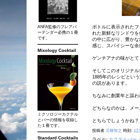
ANFA監修のフレアバ
ボトルに表示されたフ
ーテンダー必携の１冊
れた新鮮なリンドウを
です。
の中に広がり、豊かな
感じ、スパイシーな余
Mixology Cocktail
ゲンチアナの味がとて
そしてこのオリジナル
1885年のレシピとい
の説があります。
ちなみに創業年と謳われ
どちらなのかは、メー
ミクソロジーカクテル
とバーの情報を収録し
とちらでしょうかね？
た１冊です。
投稿者
北條智之
時刻:
13:
Standard Cocktails
ラベル:
カクテルバー