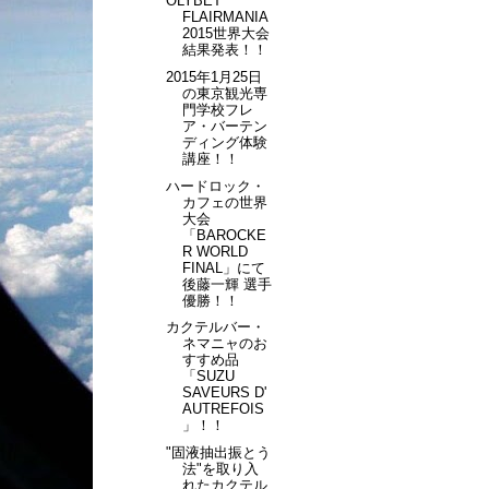
OLYBET
FLAIRMANIA
2015世界大会
結果発表！！
2015年1月25日
の東京観光専
門学校フレ
ア・バーテン
ディング体験
講座！！
ハードロック・
カフェの世界
大会
「BAROCKE
R WORLD
FINAL」にて
後藤一輝 選手
優勝！！
カクテルバー・
ネマニャのお
すすめ品
「SUZU
SAVEURS D'
AUTREFOIS
」！！
"固液抽出振とう
法"を取り入
れたカクテル