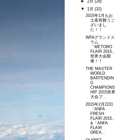
►
2月
(28)
▼
1月
(32)
2015年1月もお
土産有難うご
ざいまし
た！！
WFAグランドス
ラム
「METORO
FLAIR 2015」
世界大会開
催！！
THE MASTER
WORLD
BARTENDIN
G
CHAMPIONS
HIP 2015世界
大会プ...
2015年2月22日
「ANFA
FRESH
FLAIR 2015」
&「ANFA
FLAIR
DREA...