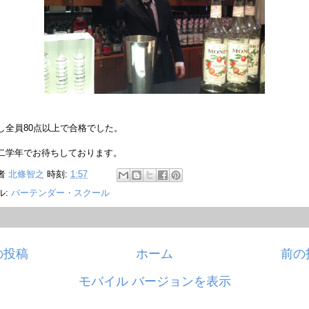
し全員80点以上で合格でした。
二学年でお待ちしております。
者
北條智之
時刻:
1:57
ル:
バーテンダー・スクール
の投稿
ホーム
前の
モバイル バージョンを表示