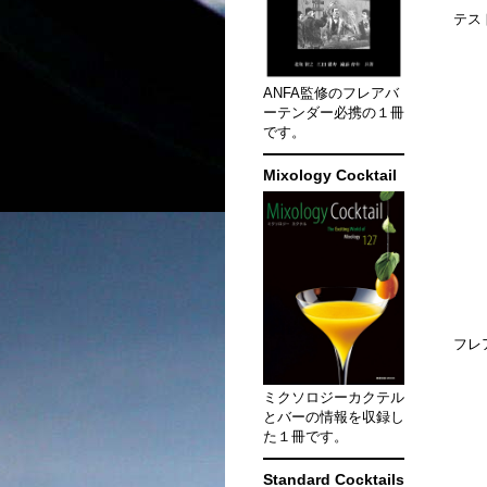
テス
ANFA監修のフレアバ
ーテンダー必携の１冊
です。
Mixology Cocktail
フレ
ミクソロジーカクテル
とバーの情報を収録し
た１冊です。
Standard Cocktails