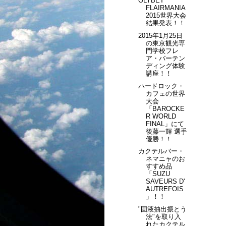
OLYBET
FLAIRMANIA
2015世界大会
結果発表！！
2015年1月25日
の東京観光専
門学校フレ
ア・バーテン
ディング体験
講座！！
ハードロック・
カフェの世界
大会
「BAROCKE
R WORLD
FINAL」にて
後藤一輝 選手
優勝！！
カクテルバー・
ネマニャのお
すすめ品
「SUZU
SAVEURS D'
AUTREFOIS
」！！
"固液抽出振とう
法"を取り入
れたカクテル