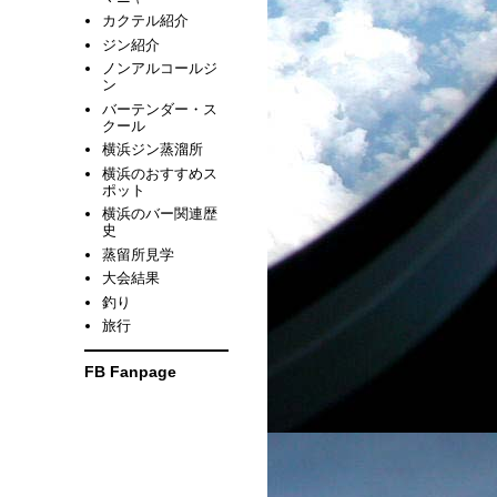
カクテル紹介
ジン紹介
ノンアルコールジ
ン
バーテンダー・ス
クール
横浜ジン蒸溜所
横浜のおすすめス
ポット
横浜のバー関連歴
史
蒸留所見学
大会結果
釣り
旅行
FB Fanpage