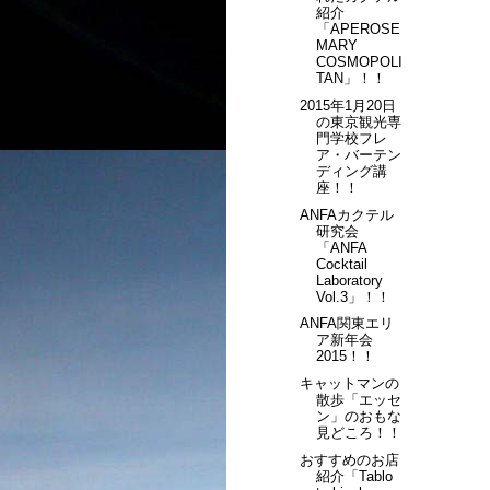
紹介
「APEROSE
MARY
COSMOPOLI
TAN」！！
2015年1月20日
の東京観光専
門学校フレ
ア・バーテン
ディング講
座！！
ANFAカクテル
研究会
「ANFA
Cocktail
Laboratory
Vol.3」！！
ANFA関東エリ
ア新年会
2015！！
キャットマンの
散歩「エッセ
ン」のおもな
見どころ！！
おすすめのお店
紹介「Tablo