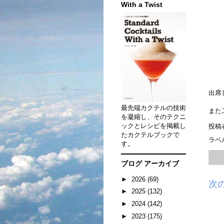
With a Twist
出席
最先端カクテルの技術
また
を凝縮し、そのテクニ
ックとレシピを掲載し
投稿
たカクテルブックで
ラベ
す。
ブログ アーカイブ
►
2026
(69)
次
►
2025
(132)
►
2024
(142)
►
2023
(175)