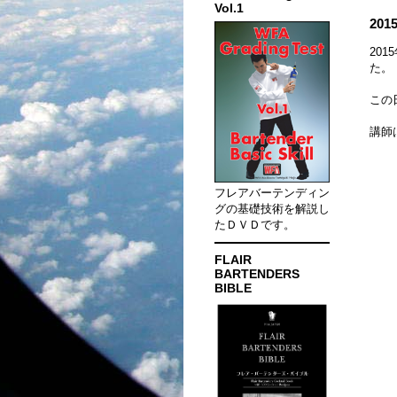
Vol.1
20
20
た。
この
講師
フレアバーテンディン
グの基礎技術を解説し
たＤＶＤです。
FLAIR
BARTENDERS
BIBLE