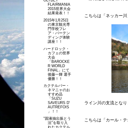
OLYBET
FLAIRMANIA
2015世界大会
結果発表！！
こちらは「ネッカー川
2015年1月25日
の東京観光専
門学校フレ
ア・バーテン
ディング体験
講座！！
ハードロック・
カフェの世界
大会
「BAROCKE
R WORLD
FINAL」にて
後藤一輝 選手
優勝！！
カクテルバー・
ネマニャのお
すすめ品
「SUZU
ライン川の支流となり
SAVEURS D'
AUTREFOIS
」！！
"固液抽出振とう
こちらは「カール・テ
法"を取り入
れたカクテル