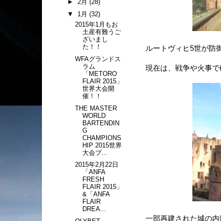
►
2月
(28)
▼
1月
(32)
2015年1月もお
土産有難うご
ざいまし
た！！
ルートヴィヒ5世が防
WFAグランドス
ラム
現在は、戦争や火事で
「METORO
FLAIR 2015」
世界大会開
催！！
THE MASTER
WORLD
BARTENDIN
G
CHAMPIONS
HIP 2015世界
大会プ...
2015年2月22日
「ANFA
FRESH
FLAIR 2015」
&「ANFA
FLAIR
DREA...
一部再建された城の内