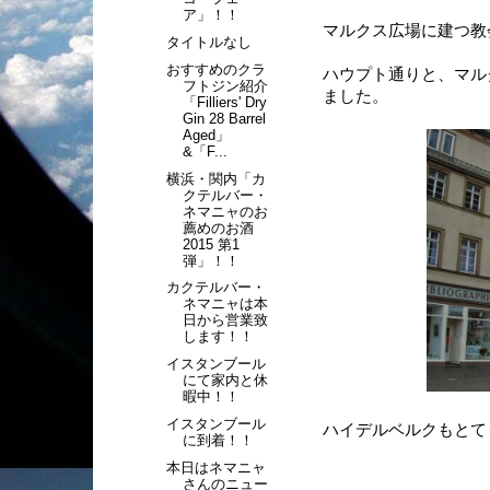
ア」！！
マルクス広場に建つ教
タイトルなし
おすすめのクラ
ハウプト通りと、マル
フトジン紹介
ました。
「Filliers' Dry
Gin 28 Barrel
Aged」
&「F...
横浜・関内「カ
クテルバー・
ネマニャのお
薦めのお酒
2015 第1
弾」！！
カクテルバー・
ネマニャは本
日から営業致
します！！
イスタンブール
にて家内と休
暇中！！
イスタンブール
ハイデルベルクもとて
に到着！！
本日はネマニャ
さんのニュー