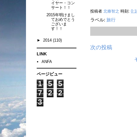
イヤー・コン
サート！！
投稿者
北條智之
時刻:
0:1
2015年明けまし
ておめでとう
ラベル:
旅行
ございま
す！！
►
2014
(110)
次の投稿
LINK
ANFA
ページビュー
1
5
5
7
2
2
3