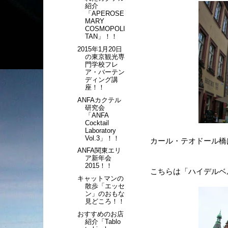
紹介
「APEROSE
MARY
COSMOPOLI
TAN」！！
2015年1月20日
の東京観光専
門学校フレ
ア・バーテン
ディング講
座！！
ANFAカクテル
研究会
「ANFA
Cocktail
Laboratory
Vol.3」！！
カール・テオドール橋
ANFA関東エリ
ア新年会
2015！！
こちらは「ハイデルベ
キャットマンの
散歩「エッセ
ン」のおもな
見どころ！！
おすすめのお店
紹介「Tablo