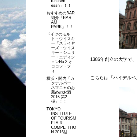
turkisch
essn」！！
おすすめのBAR
紹介「BAR
AM
PARK」！！
ドイツのモル
ト・ウイスキ
ー「スライヤ
ーズ・ウイス
キー・シェリ
ー・エディシ
1386年創立の大学
ョンNo.2 オ
ロロソ・フ
ィ...
こちらは「ハイデルベ
横浜・関内「カ
クテルバー・
ネマニャのお
薦めのお酒
2015 第2
弾」！！
TOKYO
INSTITUTE
OF TOURISM
FLAIR
COMPETITIO
N 2015結...