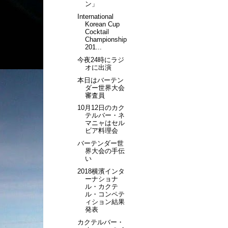
ン」
International
Korean Cup
Cocktail
Championship
201...
今夜24時にラジ
オに出演
本日はバーテン
ダー世界大会
審査員
10月12日のカク
テルバー・ネ
マニャはセル
ビア料理会
バーテンダー世
界大会の手伝
い
2018横濱インタ
ーナショナ
ル・カクテ
ル・コンペテ
ィション結果
発表
カクテルバー・