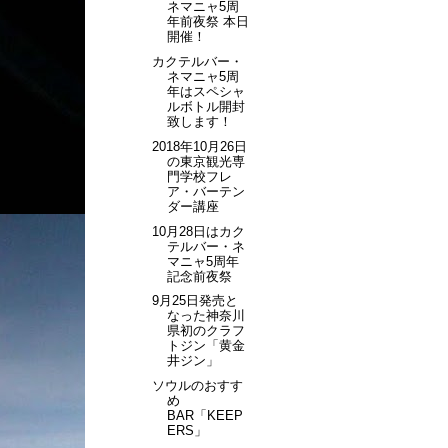
ネマニャ5周
年前夜祭 本日
開催！
カクテルバー・
ネマニャ5周
年はスペシャ
ルボトル開封
致します！
2018年10月26日
の東京観光専
門学校フレ
ア・バーテン
ダー講座
10月28日はカク
テルバー・ネ
マニャ5周年
記念前夜祭
9月25日発売と
なった神奈川
県初のクラフ
トジン「黄金
井ジン」
ソウルのおすす
め
BAR「KEEP
ERS」