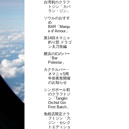
台湾初のクラフ
トジン「カバ
ラン・ジン」
ソウルのおすす
め
BAR「Marqu
e d' Amour」
第14回ネマニャ
釣り部 ドラゴ
ン太刀魚編
横浜の幻のバー
「Bar
Polestar」
カクテルバー・
ネマニャ5周
年前夜祭開催
のお知らせ
シンガポール初
のクラフトジ
ン「Tanglin
Orchid Gin
First Batch」
免税店限定クラ
フトジン「六
ジン・セレク
トエディショ