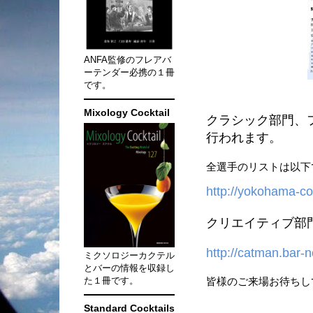
ANFA監修のフレアバ
ーテンダー必携の１冊
です。
Mixology Cocktail
クラシック部門、
行われます。
全選手のリストは以下
http://yokohama-coc
クリエイティブ部
http://catman.bar
ミクソロジーカクテル
とバーの情報を収録し
た１冊です。
皆様のご来場お待ちし
Standard Cocktails