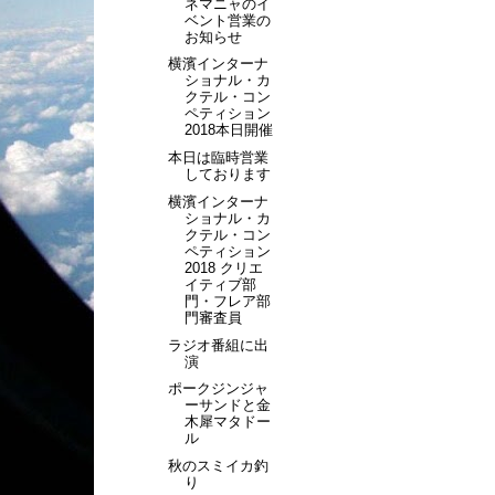
ネマニャのイ
ベント営業の
お知らせ
横濱インターナ
ショナル・カ
クテル・コン
ペティション
2018本日開催
本日は臨時営業
しております
横濱インターナ
ショナル・カ
クテル・コン
ペティション
2018 クリエ
イティブ部
門・フレア部
門審査員
ラジオ番組に出
演
ポークジンジャ
ーサンドと金
木犀マタドー
ル
秋のスミイカ釣
り