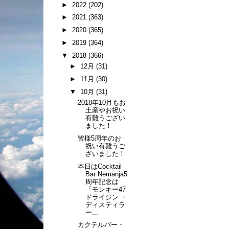
►
2022
(202)
►
2021
(363)
►
2020
(365)
►
2019
(364)
▼
2018
(366)
►
12月
(31)
►
11月
(30)
▼
10月
(31)
2018年10月もお
土産やお祝い
有難うござい
ました！
皆様5周年のお
祝い有難うご
ざいました！
本日はCocktail
Bar Nemanja5
周年記念は
「モンキー47
ドライジン ・
ディスティラ
ー...
カクテルバー・